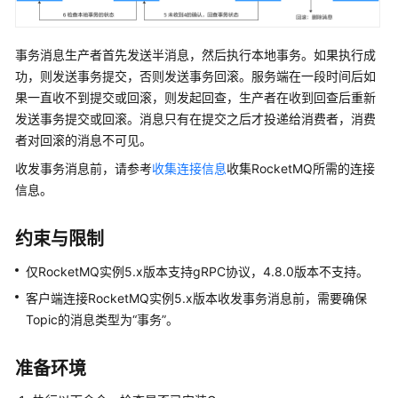
介
绍
事务消息生产者首先发送半消息，然后执行本地事务。如果执行成
计
功，则发送事务提交，否则发送事务回滚。服务端在一段时间后如
费
果一直收不到提交或回滚，则发起回查，生产者在收到回查后重新
说
发送事务提交或回滚。消息只有在提交之后才投递给消费者，消费
明
者对回滚的消息不可见。
快
收发事务消息前，请参考
收集连接信息
收集RocketMQ所需的连接
速
信息。
入
门
约束与限制
用
仅RocketMQ实例5.x版本支持gRPC协议，4.8.0版本不支持。
户
客户端连接RocketMQ实例5.x版本收发事务消息前，需要确保
指
南
Topic的消息类型为“事务”。
最
准备环境
佳