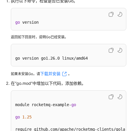
实
执行以下命令，检查是否已安装Go。
践
开
go
 version
发
指
返回如下回显时，说明Go已经安装。
南
概
go version go1.26.0 linux/amd64
述
收
下载并安装
如果未安装Go，请
。
集
在“go.mod”中增加以下代码，添加依赖。
连
接
信
module rocketmq-example-
go
息
go
1.25
Java（TCP
协
require github.com/apache/rocketmq-clients/golang