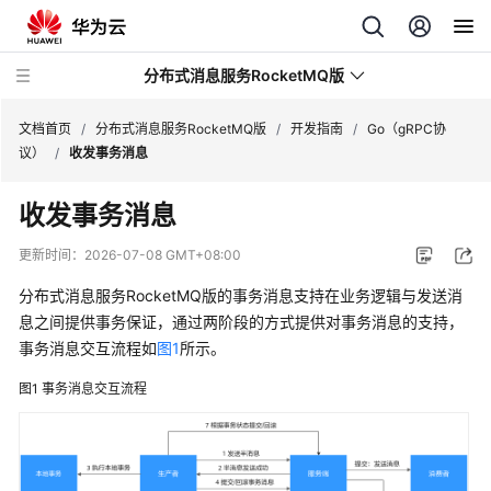
分布式消息服务RocketMQ版
文档首页
/
分布式消息服务RocketMQ版
/
开发指南
/
Go（gRPC协
议）
/
收发事务消息
最
收发事务消息
新
动
更新时间：
2026-07-08 GMT+08:00
态
分布式消息服务RocketMQ版的事务消息支持在业务逻辑与发送消
服
息之间提供事务保证，通过两阶段的方式提供对事务消息的支持，
务
事务消息交互流程如
图1
所示。
公
图1
事务消息交互流程
告
产
品