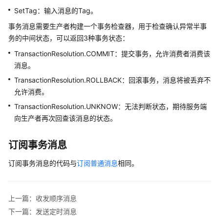
        },

SetTag：输入消息的Tag。
    },

Python（TCP
        golang.WithTransactionChecker(&golang.Transa
事务消息需要生产者构建一个事务检查器，用于检查确认异常半事
协
            Check: 
func
(msg *golang.MessageView)
 gol
务的中间状态，可以返回3种事务状态：
议）
                log.Printf(
"check transaction messag
TransactionResolution.COMMIT：提交事务，允许消费者消费该
// 检查本地事务并返回本地事务状态
消息。
API
return
 golang.COMMIT

参
TransactionResolution.ROLLBACK：回滚事务，消息将被丢弃不
            },

考
允许消费。
        }),

TransactionResolution.UNKNOW：无法判断状态，期待服务端
        golang.WithTopics(Topic),

SDK
向生产者再次回查该消息的状态。
    )

参
if
 err != 
nil
 {

考
        log.Fatal(err)

订阅事务消息
场
    }

订阅事务消息的代码与
订阅普通消息
相同。
景
    err = producer.Start()

代
if
 err != 
nil
 {

码
        log.Fatal(err)

示
上一篇：收发顺序消息
    }

例
下一篇：发送定时消息
defer
 producer.GracefulStop()
