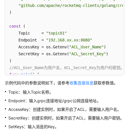
"github.com/apache/rocketmq-clients/golang/crede
收
)

发
顺
const
 (

序
消
    Topic     = 
"topic01"
息
    Endpoint  = 
"192.168.xx.xx:8080"
    AccessKey = os.Getenv(
"ACL_User_Name"
) 

收
    SecretKey = os.Getenv(
"ACL_Secret_Key"
)

发
事
//ACL_User_Name为用户名，ACL_Secret_Ke
务
func
main
()
 {

消
    os.Setenv(
"mq.consoleAppender.enabled"
, 
"true"
)

示例代码中的参数说明如下，请参考
收集连接信息
获取参数值。
息
    golang.ResetLogger()

Topic：输入Topic名称。
    producer, err := golang.NewProducer(&golang.Conf
发
Endpoint：输入grpc连接地址/grpc公网连接地址。
        Endpoint: Endpoint,

送
AccessKey：创建实例时，如果开启了ACL，需要输入用户名。
        Credentials: &credentials.SessionCredentials
定
            AccessKey:    AccessKey,

时
SecretKey：创建实例时，如果开启了ACL，需要输入用户密钥。
消
            AccessSecret: SecretKey,

SetKeys：输入消息的Key。
息