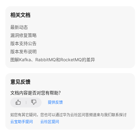
for
 i := 
0
; i < 
10
; i++ {

常
        msg := &golang.Message{

见
相关文档
            Topic: Topic,

问
            Body:  []
byte
(
"this is a message : "
 + s
最新动态
题
        }

漏洞修复策略
// 设置消息的Key和Tag
视
版本支持公告
        msg.SetKeys(
"a"
, 
"b"
)

频
版本发布说明
帮
        msg.SetTag(
"ab"
)

图解Kafka、RabbitMQ和RocketMQ的差异
助
// 开启事务分支
        transaction := producer.BeginTransaction()

文
        resp, err := producer.SendWithTransaction(co
意见反馈
档
if
 err != 
nil
 {

下
文档内容是否对您有帮助？
            log.Fatal(err)

载
        }

提供反馈
for
 i := 
0
; i < 
len
(resp); i++ {

如您有其它疑问，您也可以通过华为云社区问答频道来与我们联系探讨
            fmt.Printf(
"%#v\n"
, resp[i])

通
云宝助手提问
云社区提问
        }

用
/**

参
考
         * 执行本地事务，并确定本地事务结果。
