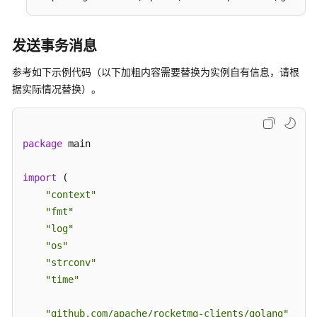
议）
Java（gRPC
发送事务消息
协
议）
参考如下示例代码（以下加粗内容需要替换为实例自有信息，请根
据实际情况替换）。
Go（TCP
协
议）
package
 main

Go（gRPC
协
import
 (

议）
"context"
"fmt"
收
"log"
发
"os"
普
"strconv"
通
"time"
消
息
"github.com/apache/rocketmq-clients/golang"