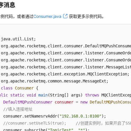
int
index
=
 Math.abs(orderId.hashCode()
序消息
return
 mqs.get(index);

示例代码，或者通过
Consumer.java
获取更多示例代码。
              }

          }, orderId);

          System.out.printf(
"%s%n"
, sendResult);

     }

      producer.shutdown();

  } 
catch
 (MQClientException | RemotingException | MQBrok
      e.printStackTrace();

 }

class
Consumer
 {

blic
static
void
main
(String[] args)
throws
 MQClientExcep
DefaultMQPushConsumer
consumer
=
new
DefaultMQPushCons
//填入连接地址
  consumer.setNamesrvAddr(
"192.168.0.1:8100"
);

//consumer.setUseTLS(true);    //创建实例时，如果开启
  consumer.subscribe(
"TopicTest"
, 
"*"
);
