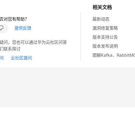
相关文档
否对您有帮助？
最新动态
提供反馈
漏洞修复策略
版本支持公告
疑问，您也可以通过华为云社区问答
版本发布说明
们联系探讨
图解Kafka、Rabbit
问
云社区提问
14
苏B2-20130048号
A2.B1.B2-20070312
注册服务机构：新网、西数