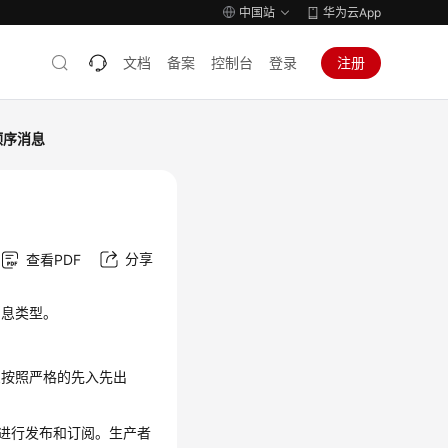
中国站
华为云App
文档
备案
控制台
登录
注册
顺序消息
分享
查看PDF
消息类型。
息按照严格的先入先出
序进行发布和订阅。生产者