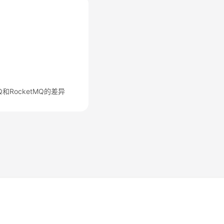
MQ和RocketMQ的差异
法律条文
隐私政策