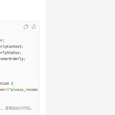
 % mqs.size());

erException | InterruptedException e) {

tion {

umer
(
"please_rename_unique_group_name_3"
);

了SSL，请增加此行代码。