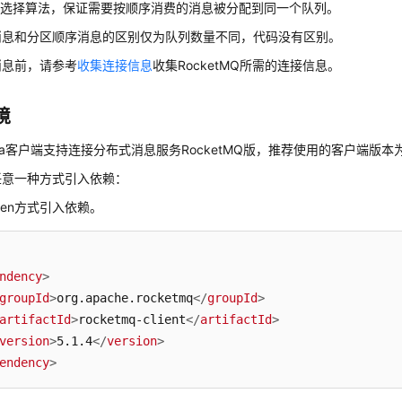
区选择算法，保证需要按顺序消费的消息被分配到同一个队列。
消息和分区顺序消息的区别仅为队列数量不同，代码没有区别。
消息前，请参考
收集连接信息
收集RocketMQ所需的连接信息。
境
va客户端支持连接分布式消息服务RocketMQ版，推荐使用的客户端版本
任意一种方式引入依赖：
ven方式引入依赖。
ndency
>
groupId
>
org.apache.rocketmq
</
groupId
>
artifactId
>
rocketmq-client
</
artifactId
>
version
>
5.1.4
</
version
>
endency
>