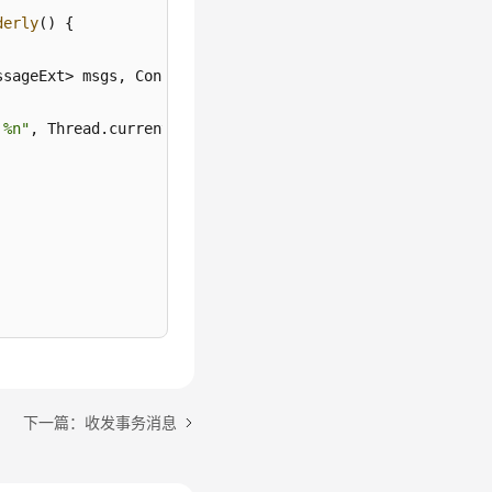
derly
() {

ssageExt> msgs, ConsumeOrderlyContext context)
 {

 %n"
, Thread.currentThread().getName(), msgs);

下一篇：收发事务消息