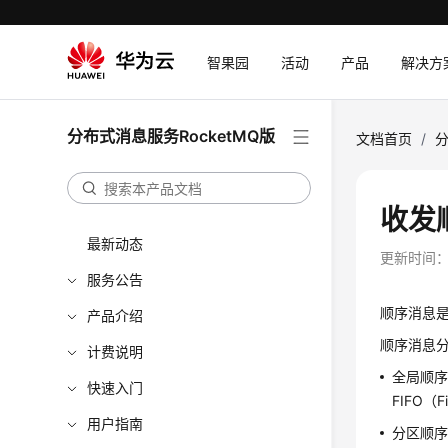
智果园
活动
产品
解决方
分布式消息服务RocketMQ版
文档首页
/
分
收发
最新动态
更新时间
服务公告
顺序消息是
产品介绍
顺序消息
计费说明
全局顺序
快速入门
FIFO（F
用户指南
分区顺序