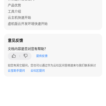
操
产品优势
作
指
工具介绍
导
云主机快速开始
虚机版云开发环境快速开始
概
述
意见反馈
创
建
文档内容是否对您有帮助？
容
提供反馈
器
开
如您有其它疑问，您也可以通过华为云社区问答频道来与我们联系探讨
发
云宝助手提问
云社区提问
环
境
基
于
公
开