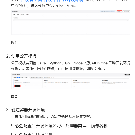
介
中心”图标，进入模板中心，如图 1 所示。
绍
快
速
开
图1
始
使用公开模板
动
公开模板共预置 Java、Python、Go、Node 以及 All In One 五种开发环境
态
模板，点击“使用模板”按钮，即可使用该模板，如图 2 所示。
与
公
告
图2
用
户
创建容器开发环境
指
点击“使用模板”按钮后，填写或选择基本配置参数。
南
必选配置：开发环境名称、处理器类型、镜像名称
云
可选配置：环境变量