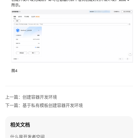
机
所示。
版
云
开
发
环
境
操
作
指
导
图4
容
器
上一篇：创建容器开发环境
版
云
下一篇：基于私有模板创建容器开发环境
开
发
相关文档
环
境
什么是开发者空间