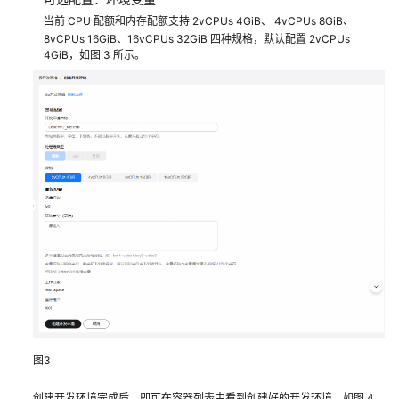
主
当前 CPU 配额和内存配额支持 2vCPUs 4GiB、 4vCPUs 8GiB、
机
8vCPUs 16GiB、16vCPUs 32GiB 四种规格，默认配置 2vCPUs
4GiB，如图 3 所示。
云
开
发
环
境
云
开
发
环
境
使
用
说
明
图3
虚
创建开发环境完成后，即可在容器列表中看到创建好的开发环境，如图 4