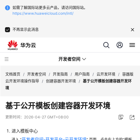
如需了解国际站更多云产品，请访问国际站。
https://www.huaweicloud.com/intl/
不再显示此消息
开发者空间
文档首页
/
开发者空间
/
开发指南
/
用户指南
/
云开发环境
/
容器版
云开发环境操作指导
/
创建容器开发环境
/
基于公开模板创建容器开发环
境
开
发
基于公开模板创建容器开发环境
指
南
更新时间：
2026-04-27 GMT+08:00
空
进入模板中心
间
开发者空间-开发平台-云开发环境
进入 “
” 页面，点击右上方的“模板