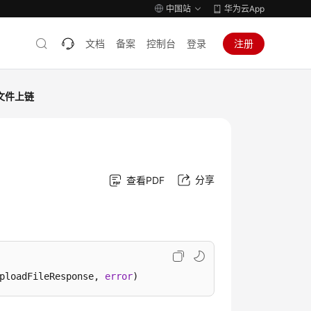
中国站
华为云App
文档
备案
控制台
登录
注册
文件上链
分享
查看PDF
ploadFileResponse, 
error
)