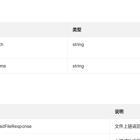
明
类型
th
string
ame
string
说明
adFileResponse
文件上链返