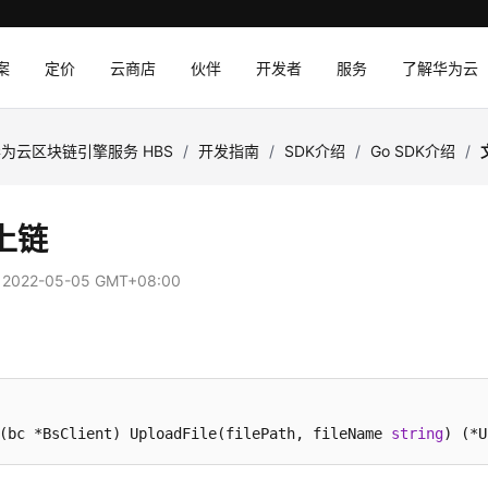
案
定价
云商店
伙伴
开发者
服务
了解华为云
为云区块链引擎服务 HBS
/
开发指南
/
SDK介绍
/
Go SDK介绍
/
上链
：
2022-05-05 GMT+08:00
法
(bc *BsClient)
 UploadFile(filePath, fileName 
string
) (*U