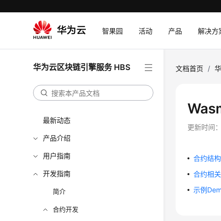
智果园
活动
产品
解决方
华为云区块链引擎服务 HBS
文档首页
/
华
Was
最新动态
更新时间
产品介绍
用户指南
合约结
开发指南
合约相关
示例Dem
简介
合约开发