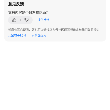
实
意见反馈
践
文档内容是否对您有帮助？
开
提供反馈
发
指
如您有其它疑问，您也可以通过华为云社区问答频道来与我们联系探讨
南
云宝助手提问
云社区提问
函
数
开
发
概
述
Node.js
Node.js
函
数
©2026 Huaweicloud.com 版权所有
黔ICP备20004760号-14
苏B2-20130048号