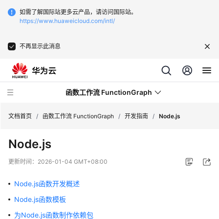
如需了解国际站更多云产品，请访问国际站。
https://www.huaweicloud.com/intl/
不再显示此消息
函数工作流 FunctionGraph
文档首页
/
函数工作流 FunctionGraph
/
开发指南
/
Node.js
Node.js
最
新
更新时间：
2026-01-04 GMT+08:00
动
态
Node.js函数开发概述
Node.js函数模板
产
品
为Node.js函数制作依赖包