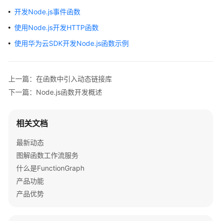
介
开发Node.js事件函数
绍
使用Node.js开发HTTP函数
计
使用华为云SDK开发Node.js函数示例
费
说
明
上一篇：在函数中引入动态链接库
下一篇：Node.js函数开发概述
快
速
入
相关文档
门
最新动态
用
图解函数工作流服务
户
什么是FunctionGraph
指
产品功能
南
产品优势
最
佳