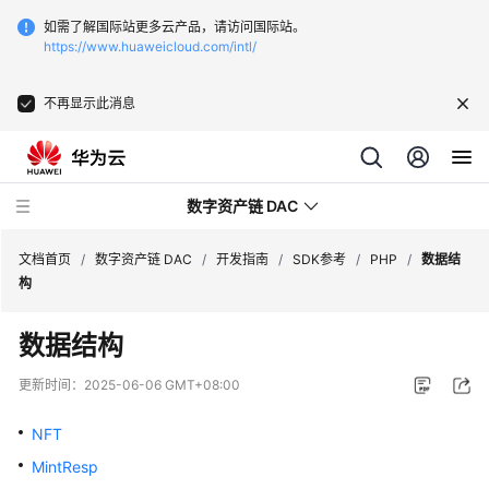
如需了解国际站更多云产品，请访问国际站。
https://www.huaweicloud.com/intl/
不再显示此消息
数字资产链 DAC
文档首页
/
数字资产链 DAC
/
开发指南
/
SDK参考
/
PHP
/
数据结
构
最
数据结构
新
动
更新时间：
2025-06-06 GMT+08:00
态
NFT
产
MintResp
品