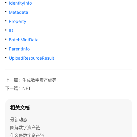
介
IdentityInfo
绍
Metadata
Property
快
速
ID
入
BatchMintData
门
ParentInfo
用
UploadResourceResult
户
指
南
上一篇：生成数字资产编码
下一篇：NFT
开
发
指
相关文档
南
最新动态
SDK
图解数字资产链
参
什么是数字资产链