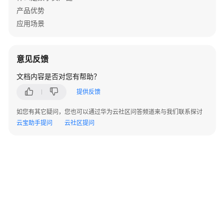
考
产品优势
应用场景
SDK
概
述
意见反馈
Go
文档内容是否对您有帮助？
提供反馈
Java
如您有其它疑问，您也可以通过华为云社区问答频道来与我们联系探讨
PHP
云宝助手提问
云社区提问
SDK
配
置
和
调
用
示
例