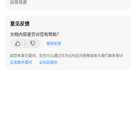
应用场景
用
接
口
意见反馈
ERC721
文档内容是否对您有帮助？
业
提供反馈
务
接
如您有其它疑问，您也可以通过华为云社区问答频道来与我们联系探讨
口
云宝助手提问
云社区提问
ERC1155
业
务
接
口
批
©2026 Huaweicloud.com 版权所有
黔ICP备20004760号-14
苏B2-20130048号
量
A2.B1.B2-20070312
增值电信业务经营许可证：B1.B2-20200593 | 代理域名注册服务机构：新网、西数
铸
电子营业执照
贵公网安备 52990002000093号
造