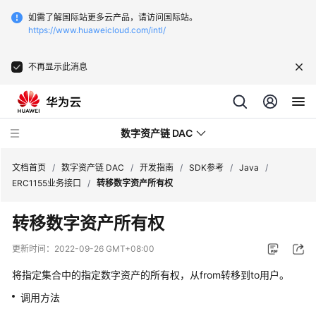
如需了解国际站更多云产品，请访问国际站。
https://www.huaweicloud.com/intl/
不再显示此消息
数字资产链 DAC
文档首页
/
数字资产链 DAC
/
开发指南
/
SDK参考
/
Java
/
ERC1155业务接口
/
转移数字资产所有权
最
转移数字资产所有权
新
动
更新时间：
2022-09-26 GMT+08:00
态
将指定集合中的指定数字资产的所有权，从from转移到to用户。
产
调用方法
品