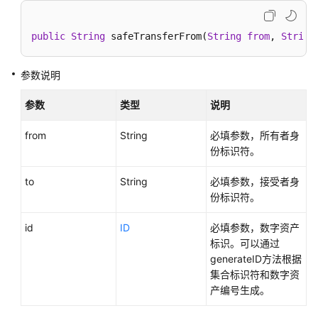
介
绍
public
String
 safeTransferFrom(
String
from
, 
String
快
速
参数说明
入
门
参数
类型
说明
用
from
String
必填参数，所有者身
户
份标识符。
指
南
to
String
必填参数，接受者身
份标识符。
开
id
ID
必填参数，数字资产
发
标识。可以通过
指
generateID方法根据
南
集合标识符和数字资
产编号生成。
SDK
参