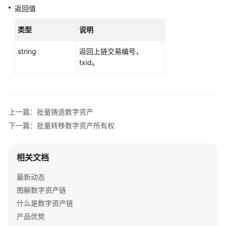
考
返回值
SDK
类型
说明
概
述
string
返回上链交易编号，
txid。
Go
Java
上一篇：批量铸造数字资产
SDK
下一篇：批量转移数字资产所有权
配
置
相关文档
调
用
最新动态
示
图解数字资产链
例
什么是数字资产链
产品优势
通