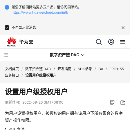
如需了解国际站更多云产品，请访问国际站。
https://www.huaweicloud.com/intl/
不再显示此消息
数字资产链 DAC
文档首页
/
数字资产链 DAC
/
开发指南
/
SDK参考
/
Go
/
ERC1155
业务接口
/
设置用户级授权用户
最
设置用户级授权用户
新
动
更新时间：
2022-09-26 GMT+08:00
态
为用户设置授权用户，被授权的用户拥有该用户下所有集合的数字
产
资产操作权限。
品
调用方法