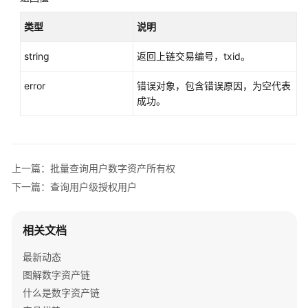
考
类型
说明
SDK
概
string
返回上链交易编号，txid。
述
error
错误对象，包含错误原因，为空代表
Go
成功。
SDK
配
置
上一篇：批量查询用户数字资产所有权
和
下一篇：查询用户级授权用户
调
用
示
相关文档
例
最新动态
通
图解数字资产链
用
什么是数字资产链
接