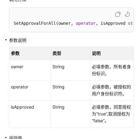
介
绍
SetApprovalForAll(owner, 
operator
, isApproved 
stri
快
速
入
参数说明
门
参数
类型
说明
用
户
owner
String
必填参数，所有者身
指
份标识。
南
operator
String
必填参数，被授权的
开
用户身份标识符。
发
isApproved
指
String
必填参数，同意授权
南
为“true”,取消授权为
“false”。
SDK
参
返回值