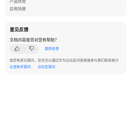
产品优势
口
应用场景
ERC721
业
意见反馈
务
接
文档内容是否对您有帮助？
口
提供反馈
ERC1155
如您有其它疑问，您也可以通过华为云社区问答频道来与我们联系探讨
业
云宝助手提问
云社区提问
务
接
口
批
量
铸
造
数
字