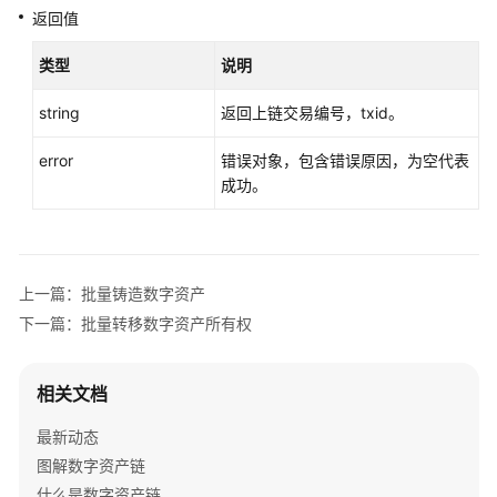
考
返回值
SDK
类型
说明
概
述
string
返回上链交易编号，txid。
error
错误对象，包含错误原因，为空代表
Go
成功。
SDK
配
置
和
上一篇：批量铸造数字资产
调
下一篇：批量转移数字资产所有权
用
示
例
相关文档
通
最新动态
用
图解数字资产链
接
什么是数字资产链