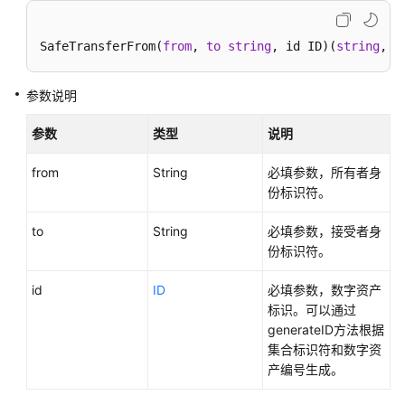
介
绍
SafeTransferFrom(
from
, 
to
string
, id ID)(
string
,
er
快
速
参数说明
入
门
参数
类型
说明
用
from
String
必填参数，所有者身
户
份标识符。
指
南
to
String
必填参数，接受者身
份标识符。
开
id
ID
必填参数，数字资产
发
标识。可以通过
指
generateID方法根据
南
集合标识符和数字资
产编号生成。
SDK
参