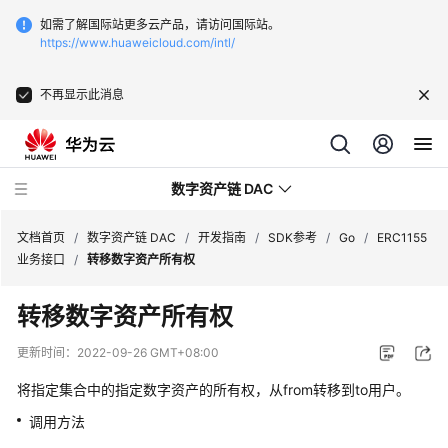
如需了解国际站更多云产品，请访问国际站。
https://www.huaweicloud.com/intl/
不再显示此消息
数字资产链 DAC
文档首页
/
数字资产链 DAC
/
开发指南
/
SDK参考
/
Go
/
ERC1155
业务接口
/
转移数字资产所有权
最
转移数字资产所有权
新
动
更新时间：
2022-09-26 GMT+08:00
态
将指定集合中的指定数字资产的所有权，从from转移到to用户。
产
调用方法
品