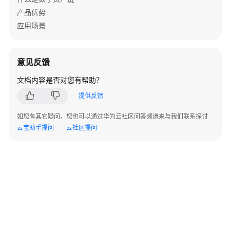
口
产品优势
应用场景
ERC721
业
务
意见反馈
接
口
文档内容是否对您有帮助？
提供反馈
ERC1155
业
如您有其它疑问，您也可以通过华为云社区问答频道来与我们联系探讨
务
云宝助手提问
云社区提问
接
口
批
量
铸
造
数
字