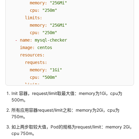
memory:
"256Mi"
用
cpu:
"250m"
户
limits:
指
memory:
"256Mi"
南
cpu:
"250m"
最
-
name:
mysql-checker
佳
image:
centos
实
resources:
践
requests:
memory:
"1Gi"
开
cpu:
"500m"
发
limits:
指
memory:
"1Gi"
Init 容器，request/limit取最大值：memory为1Gi，cpu为
南
500m。
cpu:
"500m"
containers:
简
所有应用容器request/limit之和：memory为2Gi，cpu为
-
name:
app
750m。
介
image:
images.my-company.example/app:v4
如上两步取较大值，Pod的规格为request/limit：memory 2Gi，
env:
使
cpu 750m。
-
name:
MYSQL_ROOT_PASSWORD
用