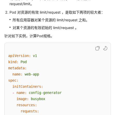
request/limit。
产
品
Pod 对资源的有效 limit/request ，是取如下两项的较大者：
介
所有应用容器对某个资源的 limit/request 之和。
绍
对某个资源的有效初始的 limit/request 。
计
针对如下实例，计算Pod规格。
费
说
明
apiVersion:
v1
快
kind:
Pod
速
metadata:
入
name:
web-app
门
spec:
initContainers:
服
-
name:
config-generator
务
image:
busybox
公
resources:
告
requests: