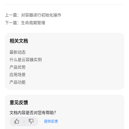
kubectl（推
value:
"password"
荐）
resources:
上一篇：对容器进行初始化操作
requests:
下一篇：生命周期管理
Namespace
memory:
"1Gi"
和
cpu:
"500m"
Network
limits:
相关文档
memory:
"1Gi"
Pod
最新动态
cpu:
"500m"
什么是云容器实例
-
name:
log-aggregator
Pod
产品优势
image:
images.my-company.example/log-aggregator:
resources:
应用场景
环
requests:
产品功能
境
memory:
"1Gi"
变
cpu:
"250m"
量
limits:
意见反馈
memory:
"1Gi"
启
文档内容是否对您有帮助？
动
cpu:
"250m"
提供反馈
命
令