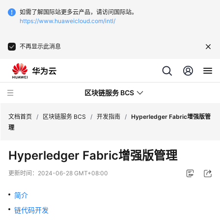
如需了解国际站更多云产品，请访问国际站。
https://www.huaweicloud.com/intl/
不再显示此消息
区块链服务 BCS
文档首页
/
区块链服务 BCS
/
开发指南
/
Hyperledger Fabric增强版管
理
最
Hyperledger Fabric增强版管理
新
动
更新时间：
2024-06-28 GMT+08:00
态
简介
产
链代码开发
品