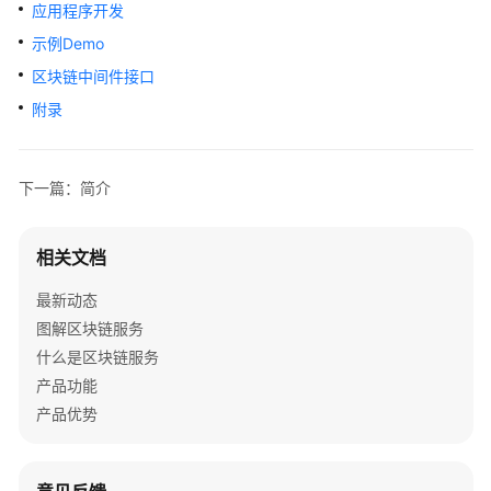
介
应用程序开发
绍
示例Demo
区块链中间件接口
计
费
附录
说
明
下一篇：简介
快
速
入
相关文档
门
最新动态
图解区块链服务
用
户
什么是区块链服务
指
产品功能
南
产品优势
最
佳