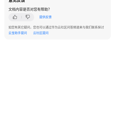
意见反馈
实
践
文档内容是否对您有帮助？
提供反馈
开
发
如您有其它疑问，您也可以通过华为云社区问答频道来与我们联系探讨
指
云宝助手提问
云社区提问
南
Hyperledger
Fabric
增
强
版
管
理
简
介
©2026 Huaweicloud.com 版权所有
黔ICP备20004760号-14
苏B2-20130048号
链
A2.B1.B2-20070312