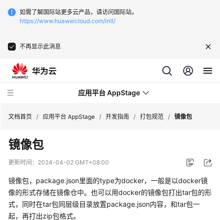
如需了解国际站更多云产品，请访问国际站。
https://www.huaweicloud.com/intl/
不再显示此消息
应用平台 AppStage
文档首页
/
应用平台 AppStage
/
开发指南
/
打包规范
/
镜像包
镜像包
最
新
更新时间：
2024-04-02 GMT+08:00
动
态
镜像包，package.json里面的type为docker，一般是以docker镜
像的形式存储在镜像仓中。也可以用docker的镜像包打出tar包的形
产
式，同时在tar包同层级目录放置package.json内容，和tar包一
品
起，再打出zip包格式。