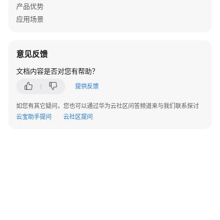
AppStage
产品优势
用
应用场景
户
指
南
意见反馈
（AI
原
文档内容是否对您有帮助？
生
提供反馈
应
用
如您有其它疑问，您也可以通过华为云社区问答频道来与我们联系探讨
引
云宝助手提问
云社区提问
擎）
AppStage
用
户
指
南
（开
发