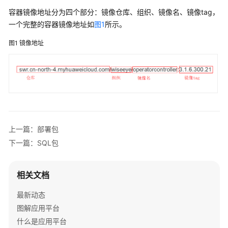
介
容器镜像地址分为四个部分：镜像仓库、组织、镜像名、镜像tag，
绍
一个完整的容器镜像地址如
图1
所示。
计
图1
镜像地址
费
说
明
快
速
入
上一篇：部署包
门
下一篇：SQL包
AppStage
使
相关文档
用
前
最新动态
准
图解应用平台
备
什么是应用平台