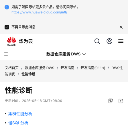
如需了解国际站更多云产品，请访问国际站。
https://www.huaweicloud.com/intl/
不再显示此消息
数据仓库服务 DWS
文档首页
/
数据仓库服务 DWS
/
开发指南
/
开发指南(9.1.1.x)
/
DWS性
能调优
/
性能诊断
最
性能诊断
新
动
更新时间：
2026-05-18 GMT+08:00
态
集群性能分析
服
慢SQL分析
务