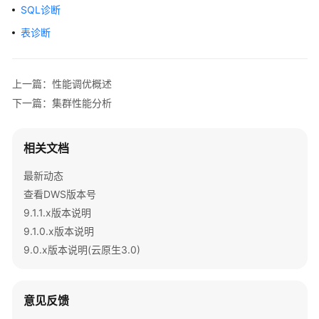
公
SQL诊断
告
表诊断
产
品
上一篇：性能调优概述
介
绍
下一篇：集群性能分析
计
相关文档
费
说
最新动态
明
查看DWS版本号
9.1.1.x版本说明
快
速
9.1.0.x版本说明
入
9.0.x版本说明(云原生3.0)
门
用
意见反馈
户