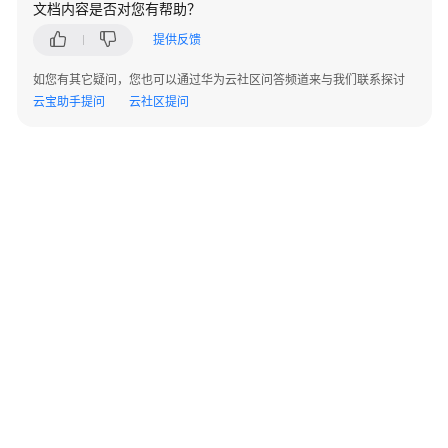
文档内容是否对您有帮助？
指
南
提供反馈
最
如您有其它疑问，您也可以通过华为云社区问答频道来与我们联系探讨
佳
云宝助手提问
云社区提问
实
践
数
据
迁
移
与
同
步
开
发
©2026 Huaweicloud.com 版权所有
黔ICP备20004760号-14
苏B2-20130048号
指
A2.B1.B2-20070312
增值电信业务经营许可证：B1.B2-20200593 | 代理域名注册服务机构：新网、西数
南