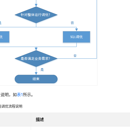
段说明，如
表1
所示。
能调优流程说明
描述