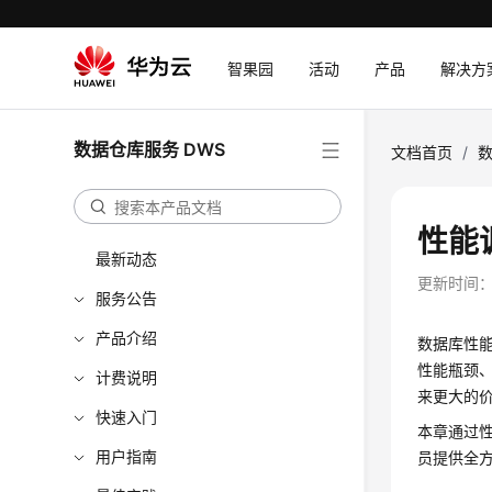
智果园
活动
产品
解决方
数据仓库服务 DWS
文档首页
/
数
性能
最新动态
更新时间
服务公告
产品介绍
数据库性
性能瓶颈
计费说明
来更大的
快速入门
本章通过性
用户指南
员提供全