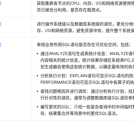
断
获取集群各节点的CPU、内存、I/O和网络资源使
否已被充分利用，是否存在瓶颈点。
优
进行操作系统级以及数据库系统级的调优，更充分地
存、I/O和网络资源，避免资源冲突，提升整个系统
优
审视业务所用SQL语句是否存在可优化空间，包括：
通过ANALYZE语句生成表统计信息：ANALYZ
内容相关的统计信息，统计结果存储在系统表PG_STA
划生成器会使用这些统计数据，以确定最有效的执
分析执行计划：EXPLAIN语句可显示SQL语句的执行
PERFORMANCE语句可显示SQL语句中各算子的
查找问题根因并进行调优：通过分析执行计划，找
行针对性的调优，通常为调整数据库级SQL调优参
编写更优的SQL：介绍一些复杂查询中的中间临时
存、结果集合并等场景中的更优SQL语法。