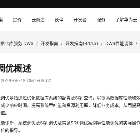
案
定价
云商店
伙伴
开发者
服务
了解华为云
据仓库服务 DWS
/
开发指南
/
开发指南(9.1.1.x)
/
DWS性能调优
/
调优概述
：
2026-05-18 GMT+08:00
能调优是指通过优化数据库系统的配置及SQL查询，以提高数据库性能和
、减少响应时间、提高系统吞吐量和资源利用率，降低业务成本，从而提
价值。
能诊断、系统调优及SQL调优及常见SQL调优案例等性能调优的实际操
方位的指导。