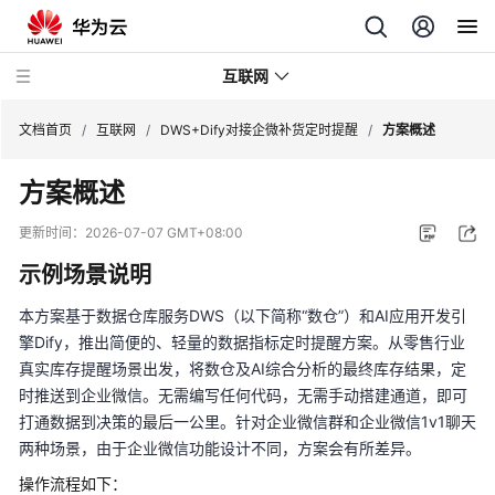
互联网
文档首页
/
互联网
/
DWS+Dify对接企微补货定时提醒
/
方案概述
方案概述
搭
建
更新时间：
2026-07-07 GMT+08:00
跨
示例场景说明
境
多
本方案基于数据仓库服务DWS（以下简称“数仓”）和AI应用开发引
店
擎Dify，推出简便的、轻量的数据指标定时提醒方案。从零售行业
铺
真实库存提醒场景出发，将数仓及AI综合分析的最终库存结果，定
统
一
时推送到企业微信。无需编写任何代码，无需手动搭建通道，即可
管
打通数据到决策的最后一公里。针对企业微信群和企业微信1v1聊天
理
两种场景，由于企业微信功能设计不同，方案会有所差异。
平
操作流程如下：
台