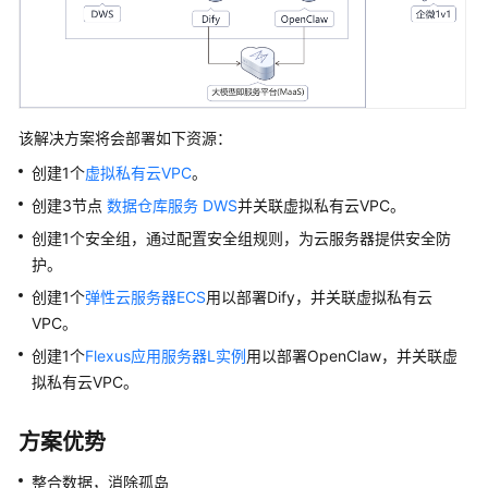
数
据
库
解
决
方
该解决方案将会部署如下资源：
案
创建1个
虚拟私有云VPC
。
创建3节点
数据仓库服务 DWS
并关联虚拟私有云VPC。
基
于
创建1个安全组，通过配置安全组规则，为云服务器提供安全防
云
护。
搜
创建1个
弹性云服务器ECS
用以部署Dify，并关联虚拟私有云
索
VPC。
服
务
创建1个
Flexus应用服务器L实例
用以部署OpenClaw，并关联虚
的
拟私有云VPC。
SQL
加
方案优势
速
整合数据，消除孤岛