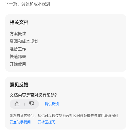
士
下一篇：资源和成本规划
VPS
版
店
相关文档
铺
管
方案概述
理
资源和成本规划
环
准备工作
境
快速部署
开始使用
基
于
DLI
电
意见反馈
商
文档内容是否对您有帮助？
数
据
提供反馈
分
如您有其它疑问，您也可以通过华为云社区问答频道来与我们联系探讨
析
云宝助手提问
云社区提问
与
处