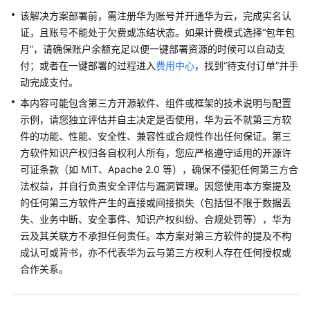
轻
该解决方案部署前，需注册华为账号并开通华为云，完成实名认
量
证，且账号不能处于欠费或冻结状态。如果计费模式选择“包年包
化
月”，请确保账户余额充足以便一键部署资源的时候可以自动支
离
线
付；或者在一键部署的过程进入
费用中心
，找到“待支付订单”并手
大
动完成支付。
数
本内容可能包含第三方开源软件、组件或框架的技术说明与配置
据
示例，请您独立评估并自主决定是否使用，华为云不就第三方软
解
件的功能、性能、安全性、兼容性或合规性作出任何保证。第三
决
方软件知识产权归各自权利人所有，您应严格遵守适用的开源许
方
可证条款（如 MIT、Apache 2.0 等），确保不侵犯任何第三方合
案
法权益，并自行负责安全评估与漏洞管理。因您使用本方案提及
的任何第三方软件产生的直接或间接损失（包括但不限于数据丢
快
速
失、业务中断、安全事件、知识产权纠纷、合规处罚等），华为
搭
云及其关联方不承担任何责任。本方案对第三方软件的提及不构
建
成认可或背书，亦不代表华为云与第三方权利人存在任何授权或
跨
合作关系。
境
卫