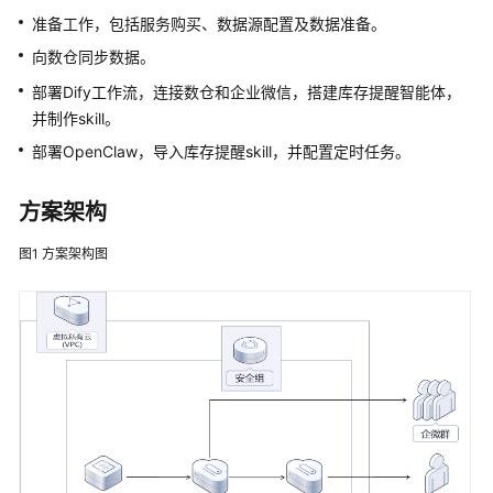
准备工作，包括服务购买、数据源配置及数据准备。
搭
向数仓同步数据
。
建
部署Dify工作流，连接数仓和企业微信，搭建库存提醒智能体，
跨
并制作skill。
境
电
部署OpenClaw，导入库存提醒skill，并配置定时任务。
商
店
方案架构
铺
管
图1
方案架构图
理
环
境
电
商
秒
杀
大
促