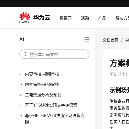
语音识别-客服中心语音质检
语音识别-隐私通话内容分析
智果园
活动
产品
解决方
文字识别-网络货运解决方案
AR现场作业解决方案实践
AI
文档首页
/
A
文字识别-快递电子面单识别
基于开源模型构建高可用AIGC应
方案
用
内容审核-视频审核
更新时间
内容审核-音频审核
示例场
三电数据分析及预测
传统企业
基于TTS快速实现文字转语音
事务型数据
无需编写
基于GPT-SoVITS快速实现语音克
隆
任何人在
策。