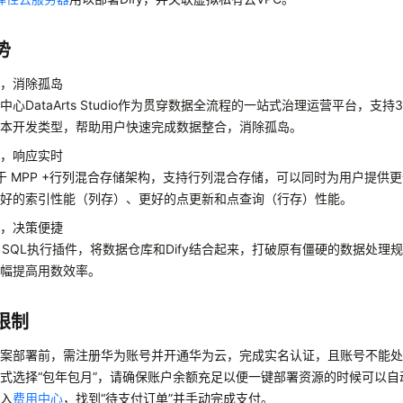
势
据，消除孤岛
理中心
DataArts
Studio
作为贯穿数据全流程的一站式治理运营平台，支持
脚本开发类型，帮助用户快速完成数据整合，消除孤岛。
捷，响应实时
基于 MPP +行列混合存储架构，
支持行列混合存储，可以同时为用户提供更
更好的索引性能（列存）、更好的点更新和点查询（行存）性能。
合，决策便捷
SQL
执行插件，将数据仓库和
Dify
结合起来，打破原有僵硬的数据处理
大幅提高用数效率
。
限制
方案部署前，需注册华为账号并开通华为云，完成实名认证，且账号不能
式选择“包年包月”，请确保账户余额充足以便一键部署资源的时候可以
进入
费用中心
，找到“待支付订单”并手动完成支付。