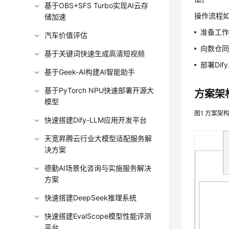
基于OBS+SFS Turbo实现AI云存
操作流程
储加速
准备工
汽车价值评估
向数仓
基于关键词快速生成高清短视频
部署Di
基于Geek-AI构建AI智能助手
基于PyTorch NPU快速部署开源大
方案架
模型
图1
方案架
快速搭建Dify-LLM应用开发平台
天宽昇腾云行业大模型适配服务解
决方案
德勤AI场景化咨询与实施服务解决
方案
快速搭建DeepSeek推理系统
快速搭建EvalScope模型性能评测
平台