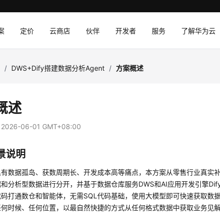
案
定价
云商店
伙伴
开发者
服务
了解华为云
I
/
DWS+Dify搭建数据分析Agent
/
方案概述
概述
：
2026-06-01 GMT+08:00
景说明
具有数据孤岛、获数周期长、开发成本高等痛点，本方案从零售行业真实
和分析型数据进行分开，并基于数据仓库服务DWS和AI应用开发引擎Di
代码打通数仓和智能体，无需SQL代码基础，使用大模型即可快速获取数
任何时候、任何位置，以最自然快捷的方式从任何格式数据中获取业务见