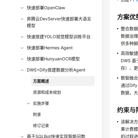
快速部署OpenClaw
方案优
昇腾云DevServer快速部署大语言
模型
整合数
数据治
快速搭建YOLO视觉模型训练平台
供多种
快速部署Hermes Agent
高效敏
快速部署HunyuanOCR模型
DWS 
存）、
DWS+Dify搭建数据分析Agent
数智融
方案概述
通过
Dify
资源和成本规划
数据，
实施步骤
约束与
附录
该解决
修订记录
果计费模
的过程
基于SQLBot快速实现智能问数