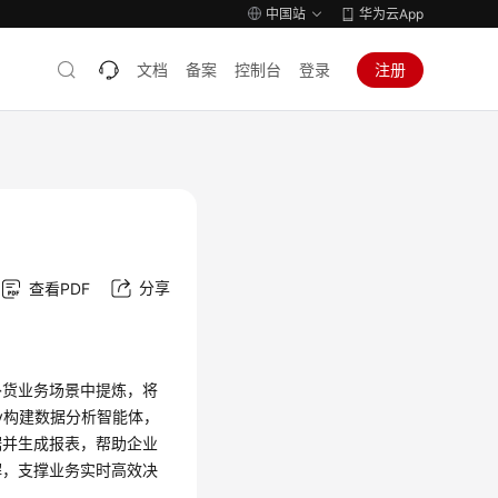
中国站
华为云App
文档
备案
控制台
登录
注册
分享
查看PDF
补货业务场景中提炼，将
fy构建数据分析智能体，
据并生成报表，帮助企业
解，支撑业务实时高效决