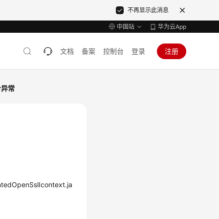
不再显示此消息
中国站
华为云App
文档
备案
控制台
登录
注册
针异常
ntedOpenSslIcontext.ja