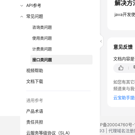
解决方
API参考
java开发使
常见问题
咨询类问题
使用类问题
意见反馈
计费类问题
文档内容是
接口类问题
视频帮助
文档下载
如您有其它
频道来与我
云宝助手提
通用参考
产品术语
责任共担
©2026 Huaweicloud.com 版权所有
黔ICP备20004760号-
增值电信业务经营许可证：B1.B2-20200593 | 代理域名
云服务等级协议（SLA）