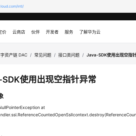
loud.com/intl/
定价
云商店
伙伴
开发者
服务
了解华为云
字资产链 DAC
/
常见问题
/
接口类问题
/
Java-SDK使用出现空指
va-SDK使用出现空指针异常
象
NullPointerException at
handler.ssl.ReferenceCountedOpenSslIcontext.destroy(ReferenceCou