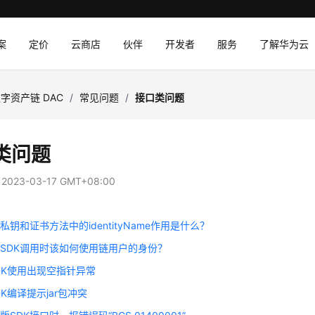
案
定价
云商店
伙伴
开发者
服务
了解华为云
字资产链 DAC
/
常见问题
/
接口类问题
类问题
：
2023-03-17 GMT+08:00
私钥和证书方法中的identityName作用是什么？
SDK调用时该如何使用链用户的身份？
-SDK使用出现空指针异常
SDK编译提示jar包冲突