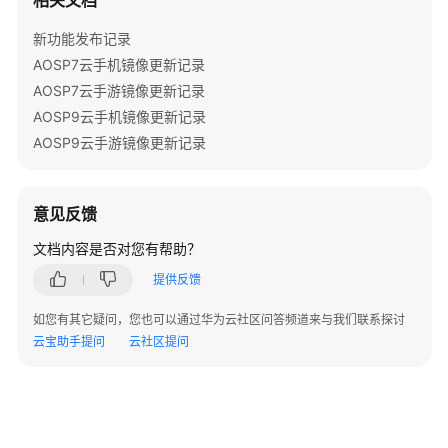
相关文档
考
新功能发布记录
SDK
AOSP7云手机镜像更新记录
参
考
AOSP7云手游镜像更新记录
AOSP9云手机镜像更新记录
常
AOSP9云手游镜像更新记录
见
问
题
意见反馈
文档内容是否对您有帮助？
咨
询
提供反馈
类
如您有其它疑问，您也可以通过华为云社区问答频道来与我们联系探讨
计
云宝助手提问
云社区提问
费
类
SSH