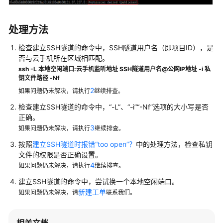
说
明
处理方法
快
速
检查建立SSH隧道的命令中，SSH隧道用户名（即项目ID），是
入
否与云手机所在区域相匹配。
门
ssh -L 本地空闲端口:云手机监听地址 SSH隧道用户名@公网IP地址 -i 私
钥文件路径 -Nf
用
2
如果问题仍未解决，请执行
继续排查。
户
检查建立SSH隧道的命令中，“-L”、“-i”“-Nf”选项的大小写是否
指
正确。
南
3
如果问题仍未解决，请执行
继续排查。
按照
建立SSH隧道时报错“too open”？
中的处理方法，检查私钥
最
文件的权限是否正确设置。
佳
4
如果问题仍未解决，请执行
继续排查。
实
践
建立SSH隧道的命令中，尝试换一个本地空闲端口。
新建工单
如果问题仍未解决，请
联系我们。
API
参