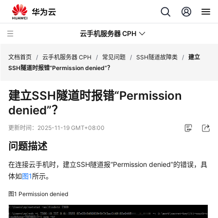
云手机服务器 CPH
文档首页
/
云手机服务器 CPH
/
常见问题
/
SSH隧道故障类
/
建立
SSH隧道时报错“Permission denied”？
最
建立SSH隧道时报错“Permission
新
denied”？
动
态
更新时间：
2025-11-19 GMT+08:00
产
问题描述
品
介
在连接云手机时，建立SSH隧道报“Permission denied”的错误，具
绍
体如
图1
所示。
图1
Permission denied
计
费