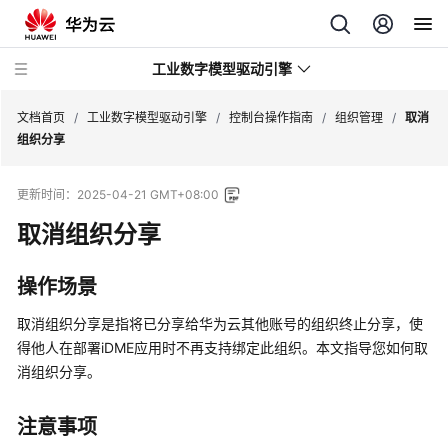
工业数字模型驱动引擎
文档首页
/
工业数字模型驱动引擎
/
控制台操作指南
/
组织管理
/
取消
组织分享
最
更新时间：
2025-04-21 GMT+08:00
新
动
取消组织分享
态
操作场景
产
品
取消组织分享是指将已分享给华为云其他
账号
的组织终止分享，使
介
得他人在部署
iDME
应用时不再支持绑定此组织。本文指导您如何取
绍
消组织分享。
计
注意事项
费