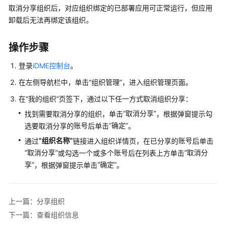
说
取消分享组织后，对应组织绑定的已部署应用可正常运行，但应用
明
卸载后无法再绑定该组织。
快
速
操作步骤
入
登录
iDME控制台
。
门
在左侧导航栏中，单击
“组织管理”
，进入组织管理页面。
控
在
“我的组织”
页签下，通过以下任一方式取消组织分享：
制
台
“取消分享”
找到需要取消分享的组织，单击
，根据弹窗提示勾
操
账号
“确定”
选要取消分享的
后单击
。
作
“组织名称”
账号
通过
链接进入组织详情页，在已分享的
后单击
指
“取消分享”
账号
“取消分
或勾选一个或多个
后在列表上方单击
南
享”
“确定”
，根据弹窗提示单击
。
使
用
上一篇：分享组织
前
必
下一篇：查看组织信息
读