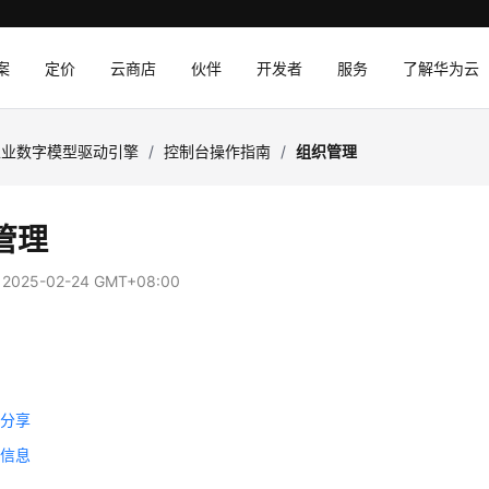
案
定价
云商店
伙伴
开发者
服务
了解华为云
工业数字模型驱动引擎
/
控制台操作指南
/
组织管理
管理
：
2025-02-24 GMT+08:00
织
织
织分享
织信息