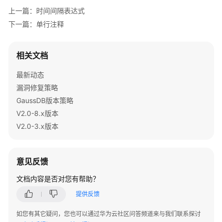
公
上一篇：时间间隔表达式
告
下一篇：单行注释
产
品
相关文档
介
绍
最新动态
漏洞修复策略
计
GaussDB版本策略
费
V2.0-8.x版本
说
V2.0-3.x版本
明
快
速
意见反馈
入
文档内容是否对您有帮助？
门
提供反馈
用
如您有其它疑问，您也可以通过华为云社区问答频道来与我们联系探讨
户