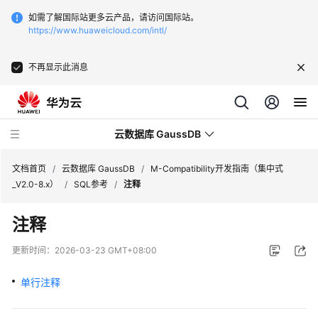
如需了解国际站更多云产品，请访问国际站。
https://www.huaweicloud.com/intl/
不再显示此消息
云数据库 GaussDB
文档首页
/
云数据库 GaussDB
/
M-Compatibility开发指南（集中式
_V2.0-8.x）
/
SQL参考
/
注释
最
注释
新
动
更新时间：
2026-03-23 GMT+08:00
态
单行注释
服
务