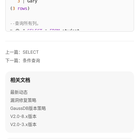
3
|
 Gary

指
(
3
rows
)

南
--查询所有列。
开
发
m_db
=
# 
SELECT
*
FROM
 student;

指
 sid 
|
 class 
|
  name   
|
南
-----+-------+---------+-----
上一篇：SELECT
1
|
1
|
 michael 
|
0
开
下一篇：条件查询
2
|
2
|
 bob     
|
1
发
3
|
2
|
 Gary    
|
0
指
(
3
rows
)

南
相关文档
（分
--给列取别名。
最新动态
布
m_db
=
# 
SELECT
 sid student_id, name 
FROM
 student;

式
漏洞修复策略
 student_id 
|
_V2.0-
GaussDB版本策略
------------+---------
8.x）
V2.0-8.x版本
1
|
 michael

V2.0-3.x版本
开
2
|
 bob

发
3
|
 Gary
