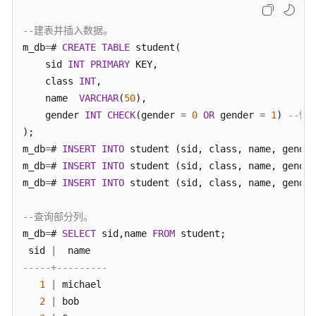
公
告
--建表并插入数据。
m_db
=
# 
CREATE
TABLE
 student(

产
    sid 
INT
PRIMARY
 KEY, 

品
    class 
INT
, 

介
    name  
VARCHAR
(
50
),

绍
    gender 
INT
CHECK
(gender 
=
0
OR
 gender 
=
1
) 
--性
);

计
费
m_db
=
# 
INSERT
INTO
 student (sid, class, name, gender
说
m_db
=
# 
INSERT
INTO
 student (sid, class, name, gender
明
m_db
=
# 
INSERT
INTO
 student (sid, class, name, gender
快
--查询部分列。
速
m_db
=
# 
SELECT
 sid,name 
FROM
 student;

入
 sid 
|
门
-----+---------
1
|
 michael

用
2
|
 bob

户