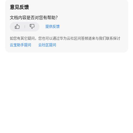
指
(
3
rows
)

意见反馈
南
（集
文档内容是否对您有帮助？
--删除。
中
m_db
=
# 
DROP
TABLE
 student;
提供反馈
式
_V2.0-
如您有其它疑问，您也可以通过华为云社区问答频道来与我们联系探讨
8.x）
云宝助手提问
云社区提问
开
发
指
南
（分
布
式
_V2.0-
3.x）
开
发