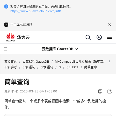
如需了解国际站更多云产品，请访问国际站。
https://www.huaweicloud.com/intl/
不再显示此消息
云数据库 GaussDB
文档首页
/
云数据库 GaussDB
/
M-Compatibility开发指南（集中式）
/
SQL参考
/
SQL语法
/
SQL语句
/
S
/
SELECT
/
简单查询
最
简单查询
新
动
更新时间：
2026-03-23 GMT+08:00
态
简单查询指从一个或多个表或视图中检索一个或多个列数据的操
服
作。
务