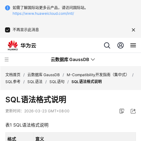
如需了解国际站更多云产品，请访问国际站。
https://www.huaweicloud.com/intl/
不再显示此消息
云数据库 GaussDB
文档首页
/
云数据库 GaussDB
/
M-Compatibility开发指南（集中式）
/
SQL参考
/
SQL语法
/
SQL语句
/
SQL语法格式说明
最
SQL语法格式说明
新
动
更新时间：
2026-03-23 GMT+08:00
态
表1
SQL语法格式说明
服
务
格式
意义