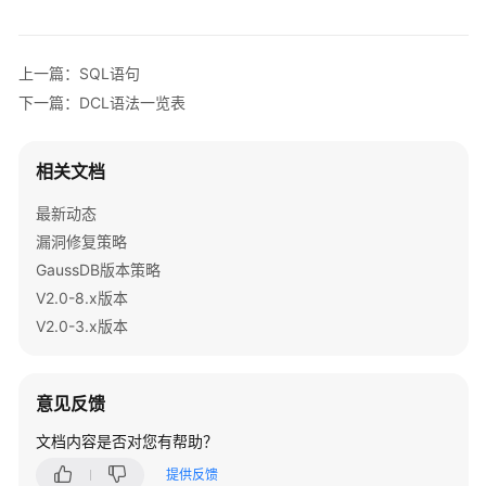
指
南
上一篇：SQL语句
开
下一篇：DCL语法一览表
发
指
南
相关文档
开
最新动态
发
漏洞修复策略
指
GaussDB版本策略
南
V2.0-8.x版本
（分
布
V2.0-3.x版本
式
_V2.0-
10.x）
意见反馈
文档内容是否对您有帮助？
开
发
提供反馈