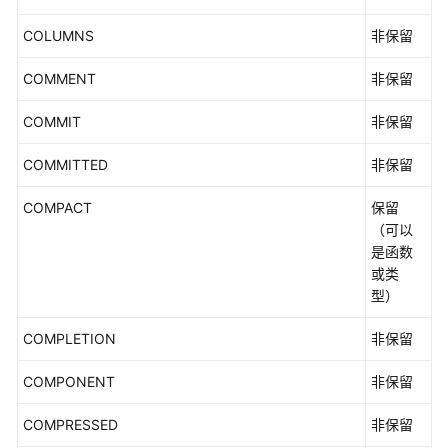
（集
COLUMNS
中
非保留
式
COMMENT
非保留
_V2.0-
10.x）
COMMIT
非保留
调
COMMITTED
非保留
优
指
COMPACT
保留
南
（可以
是函数
参
或类
考
型）
最
COMPLETION
非保留
佳
实
COMPONENT
非保留
践
COMPRESSED
非保留
性