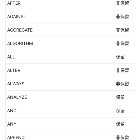
AFTER
非保留
8.x）
AGAINST
非保留
开
发
AGGREGATE
非保留
指
南
ALGORITHM
非保留
（分
布
ALL
保留
式
_V2.0-
ALTER
非保留
3.x）
ALWAYS
非保留
开
发
ANALYZE
保留
指
南
AND
保留
（集
中
ANY
保留
式
_V2.0-
APPEND
非保留