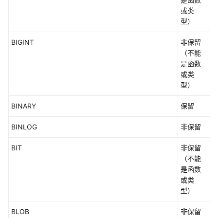
（分
或类
布
型）
式
_V2.0-
BIGINT
非保留
8.x）
（不能
是函数
M-
或类
Compatibility
型）
开
发
BINARY
保留
指
南
BINLOG
非保留
（集
中
BIT
非保留
式
（不能
_V2.0-
是函数
8.x）
或类
型）
M-
Compatibility
BLOB
非保留
数