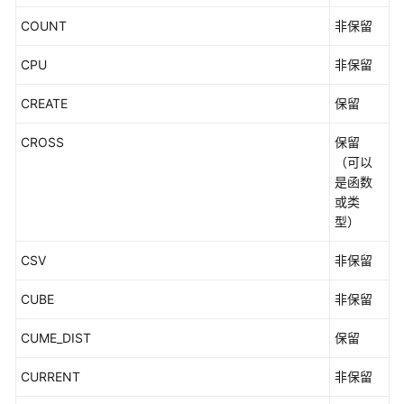
COUNT
非保留
工
具
CPU
非保留
参
考
CREATE
保留
文
CROSS
保留
档
（可以
下
是函数
载
或类
型）
通
CSV
非保留
用
参
CUBE
非保留
考
CUME_DIST
保留
产
品
CURRENT
非保留
术