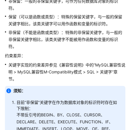
介
非保留：一般的非保留关键字，可作为任何数据库对象的标识
绍
符。
保留（可以是函数或类型）：特殊的保留关键字，与一般的保留
计
关键字相比，该类关键字可以用作函数和变量的标识符。
费
非保留（不能是函数或类型）：特殊的非保留关键字，与一般的
说
明
非保留关键字相比，该类关键字不能被用作函数和变量的标识
符。
快
约束差异：
速
关键字实现的约束差异参见《兼容性说明》中的“MySQL兼容性说
入
门
明 > MySQL兼容性M-Compatibility模式 > SQL > 关键字”章
节。
用
须知：
户
指
目前“非保留”关键字在作为数据库对象的标识符时存在如
南
下限制：
不带反引号的BEGIN、BY、CLOSE、CURSOR、
开
DECLARE、DELETE、EXECUTE、FUNCTION、IF、
发
IMMEDIATE、INSERT、LOOP、MOVE、OF、REF、