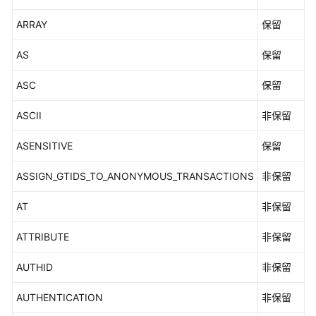
3.x）
ARRAY
保留
开
AS
保留
发
指
ASC
保留
南
（分
ASCII
非保留
布
式
ASENSITIVE
保留
_V2.0-
2.x）
ASSIGN_GTIDS_TO_ANONYMOUS_TRANSACTIONS
非保留
开
AT
非保留
发
指
ATTRIBUTE
非保留
南
（集
AUTHID
非保留
中
式
AUTHENTICATION
非保留
_V2.0-