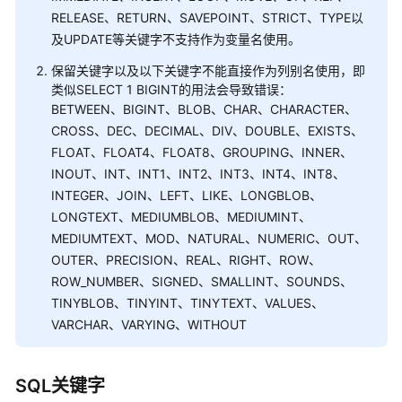
指
RELEASE、RETURN、SAVEPOINT、STRICT、TYPE以
南
及UPDATE等关键字不支持作为变量名使用。
开
保留关键字以及以下关键字不能直接作为列别名使用，即
发
类似SELECT 1 BIGINT的用法会导致错误：
指
BETWEEN、BIGINT、BLOB、CHAR、CHARACTER、
南
CROSS、DEC、DECIMAL、DIV、DOUBLE、EXISTS、
（分
FLOAT、FLOAT4、FLOAT8、GROUPING、INNER、
布
INOUT、INT、INT1、INT2、INT3、INT4、INT8、
式
INTEGER、JOIN、LEFT、LIKE、LONGBLOB、
_V2.0-
LONGTEXT、MEDIUMBLOB、MEDIUMINT、
10.x）
MEDIUMTEXT、MOD、NATURAL、NUMERIC、OUT、
OUTER、PRECISION、REAL、RIGHT、ROW、
开
发
ROW_NUMBER、SIGNED、SMALLINT、SOUNDS、
指
TINYBLOB、TINYINT、TINYTEXT、VALUES、
南
VARCHAR、VARYING、WITHOUT
（集
中
式
SQL关键字
_V2.0-