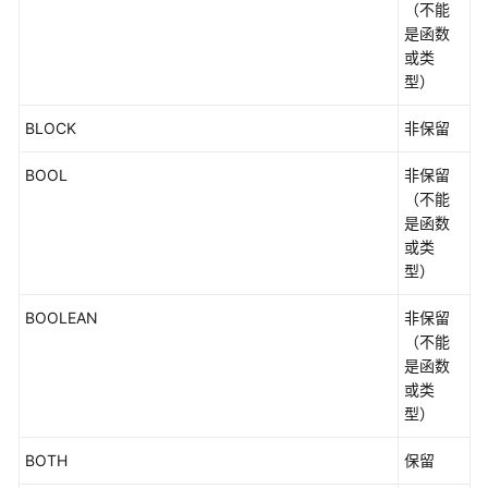
（不能
据
是函数
库
或类
系
型）
统
概
BLOCK
非保留
述
BOOL
非保留
创
（不能
建
是函数
M-
或类
Compatibility
型）
数
据
BOOLEAN
非保留
库
（不能
及
是函数
用
或类
户
型）
应
BOTH
保留
用