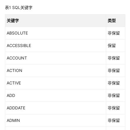
10.x）
表1
SQL关键字
开
关键字
类型
发
指
ABSOLUTE
非保留
南
（分
ACCESSIBLE
保留
布
式
ACCOUNT
非保留
_V2.0-
8.x）
ACTION
非保留
ACTIVE
非保留
开
发
ADD
非保留
指
南
ADDDATE
非保留
（集
中
ADMIN
非保留
式
_V2.0-