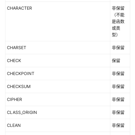
类
CHARACTER
非保留
型
（不能
是函数
类
或类
型
型）
转
换
CHARSET
非保留
表
CHECK
保留
达
式
CHECKPOINT
非保留
注
CHECKSUM
非保留
释
CIPHER
非保留
系
CLASS_ORIGIN
非保留
统
表
CLEAN
非保留
和
系