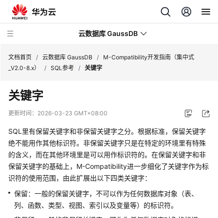
云数据库 GaussDB
文档首页
/
云数据库 GaussDB
/
M-Compatibility开发指南（集中式
_V2.0-8.x）
/
SQL参考
/
关键字
最
关键字
新
动
更新时间：
2026-03-23 GMT+08:00
态
SQL里有保留关键字和非保留关键字之分。根据标准，保留关键字
服
绝不能用作其他标识符。非保留关键字只是在特定的环境里有特殊
务
的含义，而在其他环境里是可以用作标识符的。在保留关键字和非
公
保留关键字的基础上，M-Compatibility进一步细化了关键字作为标
告
识符的使用范围，由此扩展出以下四类关键字：
保留：一般的保留关键字，不可以作为任何数据库对象（表、
产
列、函数、类型、视图、索引以及变量等）的标识符。
品