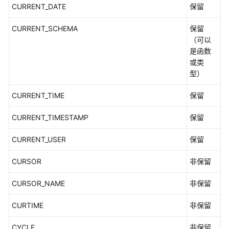
语
CURRENT_DATE
保留
责
CURRENT_SCHEMA
保留
任
（可以
共
是函数
担
或类
型）
云
服
CURRENT_TIME
保留
务
CURRENT_TIMESTAMP
等
保留
级
CURRENT_USER
保留
协
议
CURSOR
非保留
（SLA）
CURSOR_NAME
非保留
白
皮
CURTIME
非保留
书
资
CYCLE
非保留