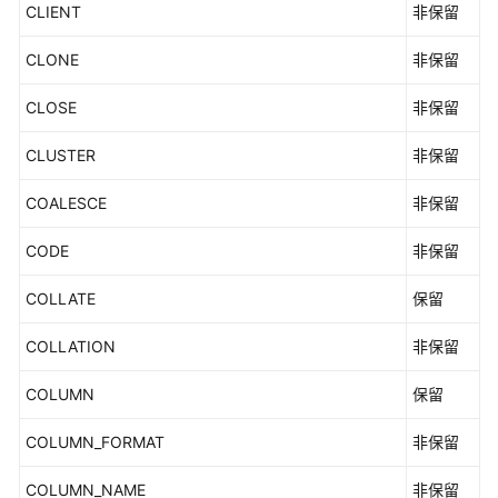
CLIENT
非保留
统
视
CLONE
非保留
图
CLOSE
非保留
Schema
CLUSTER
非保留
存
储
COALESCE
非保留
过
程
CODE
非保留
向
COLLATE
保留
量
数
COLLATION
非保留
据
库
COLUMN
保留
开
发
COLUMN_FORMAT
非保留
指
南
COLUMN_NAME
非保留