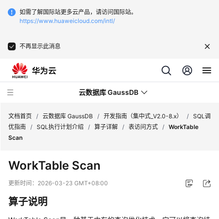
如需了解国际站更多云产品，请访问国际站。
https://www.huaweicloud.com/intl/
不再显示此消息
云数据库 GaussDB
文档首页
/
云数据库 GaussDB
/
开发指南（集中式_V2.0-8.x）
/
SQL调
优指南
/
SQL执行计划介绍
/
算子详解
/
表访问方式
/
WorkTable
Scan
最
新
WorkTable Scan
动
态
更新时间：
2026-03-23 GMT+08:00
算子说明
服
务