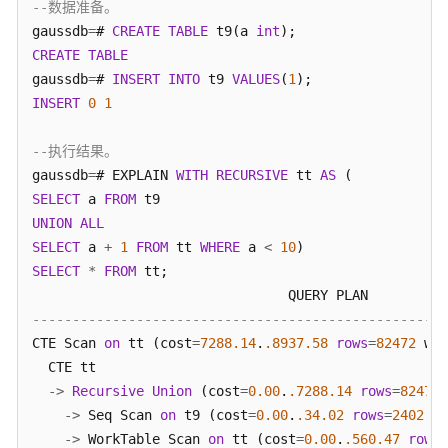
--数据准备。 
指
南
gaussdb
=
# 
CREATE
TABLE
 t9(a 
int
CREATE
TABLE
开
gaussdb
=
# 
INSERT
INTO
 t9 
VALUES
(
1
发
INSERT
0
1
指
南
--执行结果。 
gaussdb
=
# EXPLAIN 
WITH
RECURSIVE
 tt 
AS
开
SELECT
 a 
FROM
发
UNION
ALL
指
SELECT
 a 
+
1
FROM
 tt 
WHERE
 a 
<
10
南
SELECT
*
FROM
 tt; 

（分
布
----------------------------------------------------
式
CTE Scan 
_V2.0-
on
 tt (cost
=
7288.14
.
.8937
.58
rows
=
82472
 wid
10.x）
  CTE tt 

-
>
Recursive
Union
 (cost
=
0.00
.
.7288
.14
rows
=
82472
 
开
-
>
 Seq Scan 
on
 t9 (cost
=
0.00
.
.34
.02
rows
=
2402
 wi
发
-
>
 WorkTable Scan 
on
 tt (cost
=
0.00
.
.560
.47
rows
=