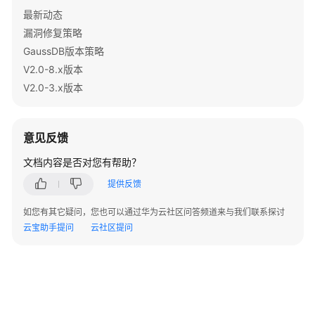
指
最新动态
南
漏洞修复策略
（集
中
GaussDB版本策略
式
V2.0-8.x版本
_V2.0-
V2.0-3.x版本
8.x）
数
意见反馈
据
库
文档内容是否对您有帮助？
系
提供反馈
统
概
如您有其它疑问，您也可以通过华为云社区问答频道来与我们联系探讨
述
云宝助手提问
云社区提问
数
据
库
安
全