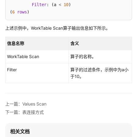
指
Filter
: (a 
<
10
) 

南
(
6
rows
)

（集
中
--删除。
上述示例中，WorkTable Scan算子输出信息如下所示。
式
gaussdb
=
# 
DROP
TABLE
 t9;
_V2.0-
10.x）
信息名称
含义
WorkTable Scan
算子的名称。
开
发
Filter
算子的过滤条件，示例中为a小
指
于10。
南
（分
布
式
上一篇：Values Scan
_V2.0-
8.x）
下一篇：表连接方式
开
相关文档
发