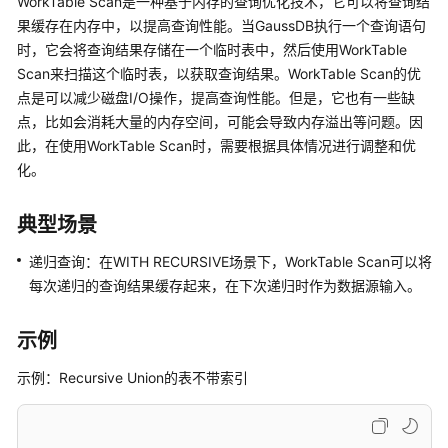
WorkTable Scan是一种基于内存的查询优化技术，它可以将查询结
公
果缓存在内存中，以提高查询性能。当GaussDB执行一个查询语句
告
时，它会将查询结果存储在一个临时表中，然后使用WorkTable
Scan来扫描这个临时表，以获取查询结果。WorkTable Scan的优
产
点是可以减少磁盘I/O操作，提高查询性能。但是，它也有一些缺
品
介
点，比如会消耗大量的内存空间，可能会导致内存溢出等问题。因
绍
此，在使用WorkTable Scan时，需要根据具体情况进行调整和优
化。
计
费
典型场景
说
明
递归查询：在WITH RECURSIVE场景下，WorkTable Scan可以将
每次递归的查询结果缓存起来，在下次递归时作为数据源输入。
快
速
示例
入
门
示例：Recursive Union的表不带索引
用
户