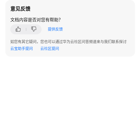
指
意见反馈
南
文档内容是否对您有帮助？
开
提供反馈
发
指
如您有其它疑问，您也可以通过华为云社区问答频道来与我们联系探讨
南
云宝助手提问
云社区提问
开
发
指
南
（分
布
式
_V2.0-
10.x）
开
发