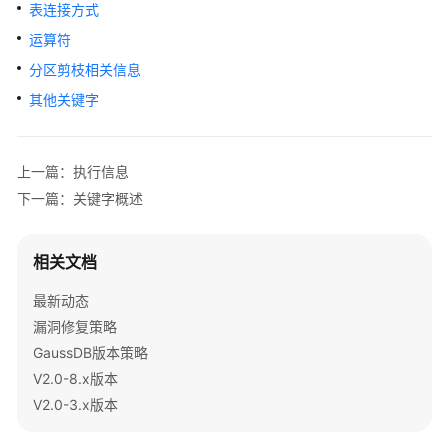
公
表连接方式
告
运算符
分区剪枝相关信息
产
品
其他关键字
介
绍
上一篇：执行信息
计
下一篇：关键字概述
费
说
明
相关文档
最新动态
快
速
漏洞修复策略
入
GaussDB版本策略
门
V2.0-8.x版本
V2.0-3.x版本
用
户