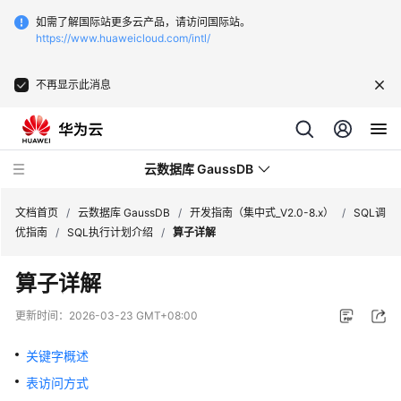
如需了解国际站更多云产品，请访问国际站。
https://www.huaweicloud.com/intl/
不再显示此消息
云数据库 GaussDB
文档首页
/
云数据库 GaussDB
/
开发指南（集中式_V2.0-8.x）
/
SQL调
优指南
/
SQL执行计划介绍
/
算子详解
最
算子详解
新
动
更新时间：
2026-03-23 GMT+08:00
态
关键字概述
服
表访问方式
务