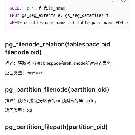
指
SELECT
 e.
*
南
FROM
WHERE
 e.tablespace_name 
=
 f.tablespace_name ADN e.bu
开
发
指
南
pg_filenode_relation(tablespace oid,
filenode oid)
开
描述：获取对应的tablespace和relfilenode所对应的表名。
发
指
返回类型：regclass
南
（分
pg_partition_filenode(partition_oid)
布
式
描述：获取到指定分区表的oid锁对应的filenode。
_V2.0-
返回类型：oid
10.x）
开
pg_partition_filepath(partition_oid)
发