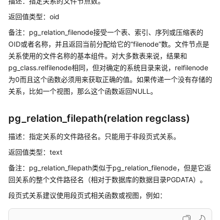
描述：指定关系的文件节点数。
公
告
返回值类型：oid
备注：pg_relation_filenode接受一个表、索引、序列或压缩表的
产
OID或者名称，并且返回当前分配给它的“filenode”数。文件节点是
品
关系使用的文件名称的基本组件。对大多数表来说，结果和
介
pg_class.relfilenode相同，但对确定的系统目录来说，relfilenode
绍
为0而且这个函数必须用来获取正确的值。如果传递一个没有存储的
关系，比如一个视图，那么这个函数返回NULL。
计
费
说
pg_relation_filepath(relation regclass)
明
描述：指定关系的文件路径名。只能用于非段页式关系。
快
返回值类型：text
速
备注：pg_relation_filepath类似于pg_relation_filenode，但是它返
入
回关系的整个文件路径名（相对于数据库的数据目录PGDATA）。
门
段页式关系建议使用段页式相关函数或视图，例如：
用
户