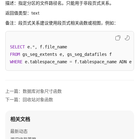
指
描述：指定分区的文件路径名。只能用于非段页式关系。
南
返回值类型：text
（集
备注：段页式关系建议使用段页式相关函数或视图，例如：
中
式
_V2.0-
10.x）
SELECT
 e.
*
FROM
开
WHERE
 e.tablespace_name 
=
 f.tablespace_name ADN e.bu
发
指
南
（分
上一篇：数据库对象尺寸函数
布
式
下一篇：回收站对象函数
_V2.0-
8.x）
相关文档
开
最新动态
发