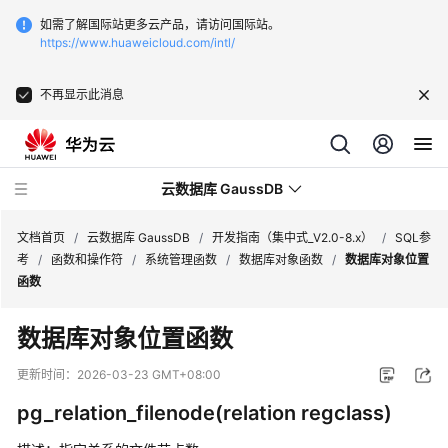
如需了解国际站更多云产品，请访问国际站。
https://www.huaweicloud.com/intl/
不再显示此消息
云数据库 GaussDB
文档首页
/
云数据库 GaussDB
/
开发指南（集中式_V2.0-8.x）
/
SQL参
考
/
函数和操作符
/
系统管理函数
/
数据库对象函数
/
数据库对象位置
函数
最
新
数据库对象位置函数
动
态
更新时间：
2026-03-23 GMT+08:00
pg_relation_filenode(relation regclass)
服
务