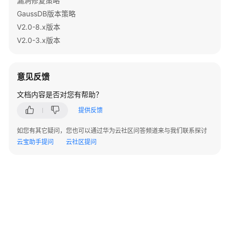
漏洞修复策略
指
南
GaussDB版本策略
（集
V2.0-8.x版本
中
V2.0-3.x版本
式
_V2.0-
8.x）
意见反馈
数
文档内容是否对您有帮助？
据
提供反馈
库
系
如您有其它疑问，您也可以通过华为云社区问答频道来与我们联系探讨
统
云宝助手提问
云社区提问
概
述
数
据
库
安
全