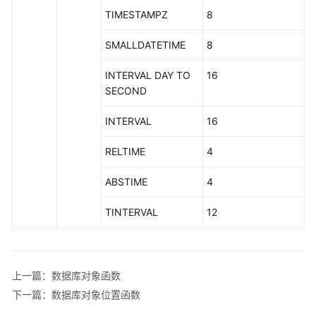
态
TIMESTAMPZ
8
函
数
SMALLDATETIME
8
和
操
INTERVAL DAY TO
16
作
SECOND
符
INTERVAL
16
返
回
RELTIME
4
集
合
ABSTIME
4
的
函
TINTERVAL
12
数
条
件
上一篇：数据库对象函数
表
下一篇：数据库对象位置函数
达