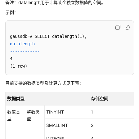
备注：datalength用于计算某个独立数据值的空间。
型
示例：
转
换
函
数
datalength

几
------------
何
4

函
(1 row)
数
和
操
目前支持的数据类型及计算方式见下表：
作
符
数据类型
存储空间
网
数值类
整数类
TINYINT
1
络
型
型
地
SMALLINT
2
址
函
INTEGER
4