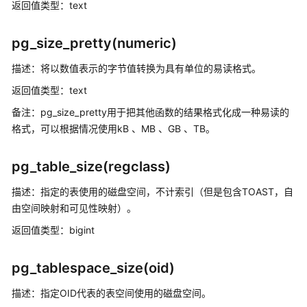
返回值类型：text
和
操
作
pg_size_pretty(numeric)
符
描述：将以数值表示的字节值转换为具有单位的易读格式。
二
返回值类型：text
进
备注：pg_size_pretty用于把其他函数的结果格式化成一种易读的
制
格式，可以根据情况使用kB 、MB 、GB 、TB。
字
符
串
pg_table_size(regclass)
函
数
描述：指定的表使用的磁盘空间，不计索引（但是包含TOAST，自
和
由空间映射和可见性映射）。
操
返回值类型：bigint
作
符
pg_tablespace_size(oid)
位
描述：指定OID代表的表空间使用的磁盘空间。
串