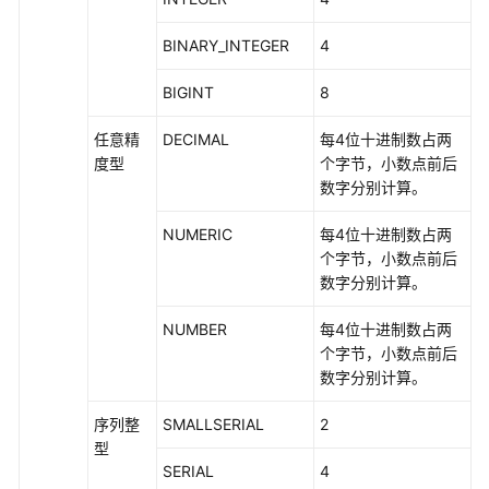
数
和
BINARY_INTEGER
4
操
作
BIGINT
8
符
任意精
DECIMAL
每4位十进制数占两
度型
个字节，小数点前后
文
数字分别计算。
本
检
NUMERIC
每4位十进制数占两
索
个字节，小数点前后
函
数字分别计算。
数
和
NUMBER
每4位十进制数占两
操
个字节，小数点前后
作
数字分别计算。
符
序列整
SMALLSERIAL
2
JSON/JSONB
型
函
SERIAL
4
数