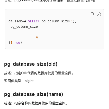
介
绍
计
gaussdb
=
# 
SELECT
 pg_column_size(
1
);

费
说
----------------
明
4
(
1
row
快
速
入
门
pg_database_size(oid)
用
描述：指定OID代表的数据库使用的磁盘空间。
户
返回值类型：bigint
指
南
pg_database_size(name)
开
描述：指定名称的数据库使用的磁盘空间。
发