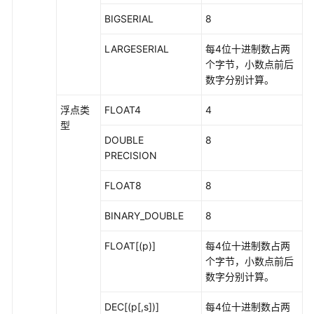
和
BIGSERIAL
8
操
作
LARGESERIAL
每4位十进制数占两
符
个字节，小数点前后
数字分别计算。
HLL
函
浮点类
FLOAT4
4
数
型
和
DOUBLE
8
操
PRECISION
作
符
FLOAT8
8
SEQUENCE
BINARY_DOUBLE
8
函
数
FLOAT[(p)]
每4位十进制数占两
个字节，小数点前后
数
数字分别计算。
组
函
DEC[(p[,s])]
每4位十进制数占两