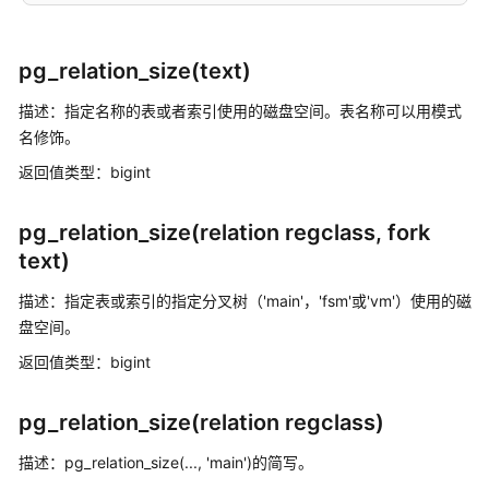
SQL
调
优
pg_relation_size(text)
指
描述：指定名称的表或者索引使用的磁盘空间。表名称可以用模式
南
名修饰。
SQL
返回值类型：bigint
参
考
pg_relation_size(relation regclass, fork
text)
GaussDB
SQL
描述：指定表或索引的指定分叉树（'main'，'fsm'或'vm'）使用的磁
盘空间。
关
键
返回值类型：bigint
字
pg_relation_size(relation regclass)
数
据
描述：pg_relation_size(..., 'main')的简写。
类