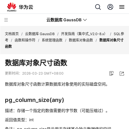
云数据库 GaussDB
文档首页
/
云数据库 GaussDB
/
开发指南（集中式_V2.0-8.x）
/
SQL参
考
/
函数和操作符
/
系统管理函数
/
数据库对象函数
/
数据库对象尺寸
函数
最
新
数据库对象尺寸函数
动
态
更新时间：
2026-03-23 GMT+08:00
数据库对象尺寸函数计算数据库对象使用的实际磁盘空间。
服
务
公
pg_column_size(any)
告
描述：存储一个指定的数值需要的字节数（可能压缩过）。
产
返回值类型：int
品
备注：pg_column_size显示用于存储某个独立数据值的空间。