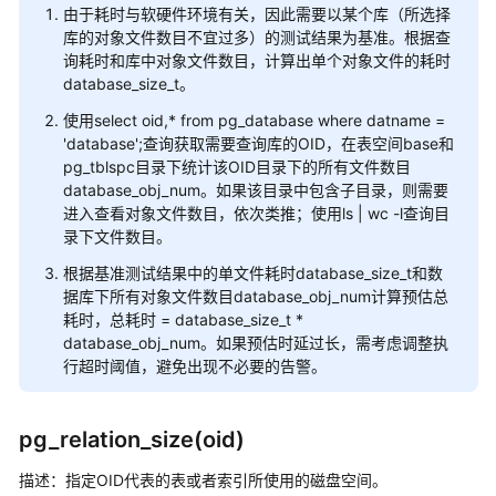
由于耗时与软硬件环境有关，因此需要以某个库（所选择
8.x）
库的对象文件数目不宜过多）的测试结果为基准。根据查
询耗时和库中对象文件数目，计算出单个对象文件的耗时
数
database_size_t。
据
使用select oid,* from pg_database where datname =
库
'database';查询获取需要查询库的OID，在表空间base和
系
pg_tblspc目录下统计该OID目录下的所有文件数目
统
database_obj_num。如果该目录中包含子目录，则需要
概
进入查看对象文件数目，依次类推；使用ls | wc -l查询目
述
录下文件数目。
数
根据基准测试结果中的单文件耗时database_size_t和数
据
据库下所有对象文件数目database_obj_num计算预估总
库
耗时，总耗时 = database_size_t *
database_obj_num。如果预估时延过长，需考虑调整执
安
行超时阈值，避免出现不必要的告警。
全
数
pg_relation_size(oid)
据
库
描述：指定OID代表的表或者索引所使用的磁盘空间。
使