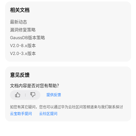
式
函
相关文档
数
最新动态
系
漏洞修复策略
统
GaussDB版本策略
信
V2.0-8.x版本
息
V2.0-3.x版本
函
数
意见反馈
系
统
文档内容是否对您有帮助？
管
提供反馈
理
函
如您有其它疑问，您也可以通过华为云社区问答频道来与我们联系探讨
数
云宝助手提问
云社区提问
配
置