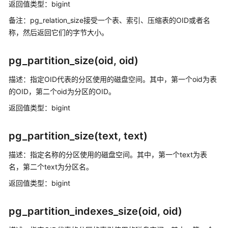
返回值类型：bigint
型
备注：pg_relation_size接受一个表、索引、压缩表的OID或者名
字
称，然后返回它们的字节大小。
符
集
pg_partition_size(oid, oid)
与
字
描述：指定OID代表的分区使用的磁盘空间。其中，第一个oid为表
符
的OID，第二个oid为分区的OID。
序
返回值类型：bigint
常
量
pg_partition_size(text, text)
与
描述：指定名称的分区使用的磁盘空间。其中，第一个text为表
宏
名，第二个text为分区名。
函
返回值类型：bigint
数
和
pg_partition_indexes_size(oid, oid)
操
作