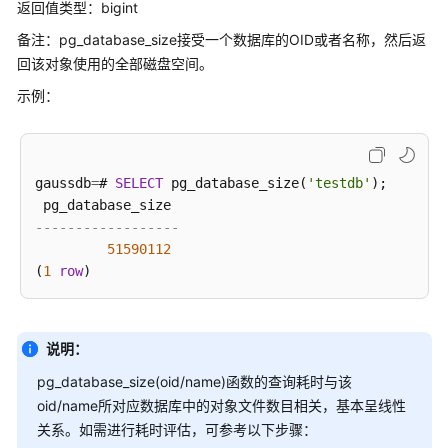
指
返回值类型：bigint
南
备注：pg_database_size接受一个数据库的OID或者名称，然后返
回该对象使用的全部磁盘空间。
开
发
示例：
指
南
（分
布
gaussdb
=
# 
SELECT
 pg_database_size(
'testdb'
);

式
_V2.0-
------------------
8.x）
51590112
(
1
row
开
发
指
说明：
南
（集
pg_database_size(oid/name)函数的查询耗时与该
中
oid/name所对应数据库中的对象文件数目相关，基本呈线性
式
关系。如需进行耗时评估，可参考以下步骤：
_V2.0-