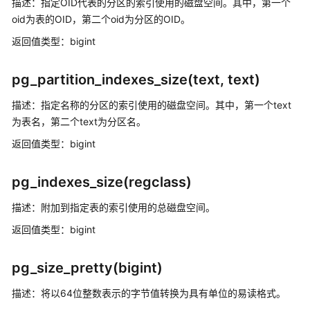
描述：指定OID代表的分区的索引使用的磁盘空间。其中，第一个
符
oid为表的OID，第二个oid为分区的OID。
返回值类型：bigint
逻
辑
操
pg_partition_indexes_size(text, text)
作
符
描述：指定名称的分区的索引使用的磁盘空间。其中，第一个text
为表名，第二个text为分区名。
比
返回值类型：bigint
较
操
pg_indexes_size(regclass)
作
符
描述：附加到指定表的索引使用的总磁盘空间。
字
返回值类型：bigint
符
处
pg_size_pretty(bigint)
理
函
描述：将以64位整数表示的字节值转换为具有单位的易读格式。
数