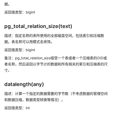
数
据。
和
返回值类型：bigint
操
作
符
pg_total_relation_size(text)
时
描述：指定名称的表所使用的全部磁盘空间，包括索引和压缩数
间
据。表名称可以用模式名修饰。
和
返回值类型：bigint
日
期
备注：pg_total_relation_size接受一个表或者一个压缩表的OID或
处
者名称，然后返回以字节计的数据和所有相关的索引和压缩表的尺
理
寸。
函
数
datalength(any)
和
操
描述：计算一个指定的数据需要的字节数（不考虑数据的管理空间
作
和数据压缩，数据类型转换等情况）。
符
返回值类型：int
类