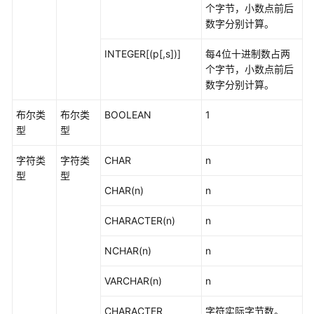
数
个字节，小数点前后
和
数字分别计算。
操
INTEGER[(p[,s])]
每4位十进制数占两
作
个字节，小数点前后
符
数字分别计算。
范
布尔类
布尔类
BOOLEAN
1
围
型
型
函
数
字符类
字符类
CHAR
n
和
型
型
操
CHAR(n)
n
作
符
CHARACTER(n)
n
聚
NCHAR(n)
n
集
函
VARCHAR(n)
n
数
CHARACTER
字符实际字节数。