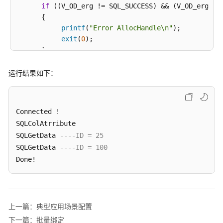
指
if
 ((V_OD_erg != SQL_SUCCESS) && (V_OD_erg != 
南
      {           

（集
printf
(
"Error AllocHandle\n"
);           
中
exit
(
0
);        

式
      }

_V2.0-
8.x）
// 2. 设置版本信息（环境属性）。         
运行结果如下：
SQLSetEnvAttr
(V_OD_Env, SQL_ATTR_ODBC_VERSION
数
据
// 3. 申请连接句柄  。      
Connected !  

库
      V_OD_erg = 
SQLAllocHandle
(SQL_HANDLE_DBC, V_OD
系
SQLColAtrribute  

if
 ((V_OD_erg != SQL_SUCCESS) && (V_OD_erg != 
统
SQLGetData 
----ID = 25  
      {                     

概
SQLGetData 
----ID = 100  
SQLFreeHandle
(SQL_HANDLE_ENV, V_OD_Env); 
述
Done!
exit
(
0
);       

      }

数
据
// 获取用户名和用户密码。
库
char
 *userName;

上一篇：典型应用场景配置
安
      userName = 
getenv
(
"EXAMPLE_USERNAME_ENV"
);

下一篇：批量绑定
全