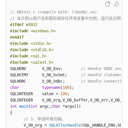
指
南
// DBtest.c (compile with: libodbc.so)
（集
// 本示例以用户名和密码保存在环境变量中为例，运行此示例前请先在本地环
中
#
ifdef
 WIN32
式
#
include
<windows.h>
_V2.0-
#
endif
10.x）
#
include
<stdio.h>
#
include
<stdlib.h>
开
#
include
<sql.h>
发
#
include
<sqlext.h>
指
SQLHENV       V_OD_Env;        
// Handle ODBC envir
南
SQLHSTMT      V_OD_hstmt;      
// Handle statement 
（分
SQLHDBC       V_OD_hdbc;       
// Handle connection
布
char
typename
[
100
];

式
SQLINTEGER    value = 
100
;

_V2.0-
8.x）
int
main
(
int
 argc,
char
 *argv[])
{         

开
// 1. 申请环境句柄。       
发
      V_OD_erg = 
SQLAllocHandle
(SQL_HANDLE_ENV,SQL_N