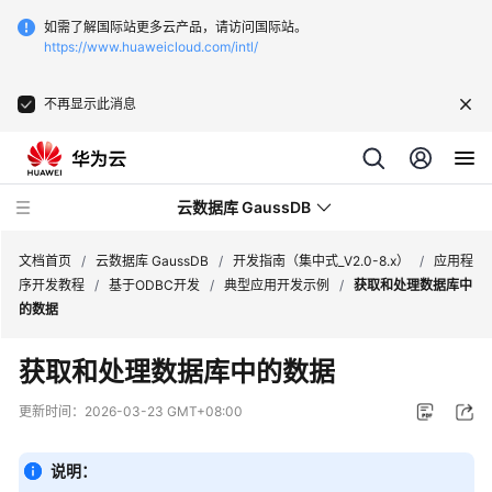
如需了解国际站更多云产品，请访问国际站。
https://www.huaweicloud.com/intl/
不再显示此消息
云数据库 GaussDB
文档首页
/
云数据库 GaussDB
/
开发指南（集中式_V2.0-8.x）
/
应用程
序开发教程
/
基于ODBC开发
/
典型应用开发示例
/
获取和处理数据库中
的数据
最
新
获取和处理数据库中的数据
动
态
更新时间：
2026-03-23 GMT+08:00
服
说明：
务