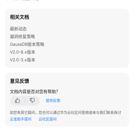
char
 *password;

      password = 
getenv
(
"EXAMPLE_PASSWORD_ENV"
);

数
相关文档
据
// 4. 设置连接属性。
库
SQLSetConnectAttr
(V_OD_hdbc, SQL_ATTR_AUTOCOM
最新动态
使
漏洞修复策略
用
// 5. 连接数据库，这里的userName与passwor
GaussDB版本策略
入
// 如果odbc.ini文件中已经配置了用户名密码，那么
V2.0-8.x版本
门
      V_OD_erg = 
SQLConnect
(V_OD_hdbc, (SQLCHAR*) 
"
V2.0-3.x版本
                           (SQLCHAR*) userName, SQL_
开
if
 ((V_OD_erg != SQL_SUCCESS) && (V_OD_erg != 
发
      {           

设
printf
(
"Error SQLConnect %d\n"
,V_OD_erg); 
意见反馈
计
SQLFreeHandle
(SQL_HANDLE_ENV, V_OD_Env);  
文档内容是否对您有帮助？
建
exit
(
0
);        

议
      }     

提供反馈
printf
(
"Connected !\n"
); 

如您有其它疑问，您也可以通过华为云社区问答频道来与我们联系探讨
应
云宝助手提问
云社区提问
// 6. 设置语句属性。
用
SQLSetStmtAttr
(V_OD_hstmt, SQL_ATTR_QUERY_TIM
程
序