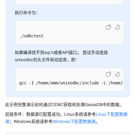
指
南
执行命令为：
开
发
./odbctest
指
南
如果编译找不到sql.h或者API接口， 尝试手动连接
开
unixodbc的头文件和动态库，即：
发
指
南
gcc -I /home/omm/unixodbc/include -L /home/omm/u
（分
布
式
_V2.0-
此示例完整演示如何通过ODBC获取和处理
GaussDB
中的数据。
10.x）
前提条件：数据源已配置成功。Linux系统请参考
Linux下配置数据
源
；Windows系统请参考
Windows下配置数据源
。
开
发