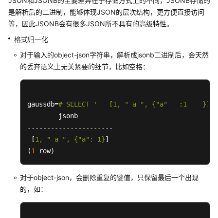
​JSON和JSONB的主要差异在于存储方式上的不同，JSONB存储的
网
是解析后的二进制，能够体现JSON的层次结构，更方便直接访问
络
等，因此JSONB会有很多JSON所不具有的高级特性。
地
址
格式归一化
类
对于输入的object-json字符串，解析成jsonb二进制后，会天然
型
的丢弃语义上无关紧要的细节，比如空格：
位
串
类
gaussdb=
# SELECT '   [1, " a ", {"a"   :1    }]  
型
        jsonb

----------------------

UUID
 [
1, 
" a "
, {
"a"
: 1}
]

类
(
1
 row)
型
对于object-json，会删除重复的键值，只保留最后一个出现
JSON/JSONB
的，如：
类
型