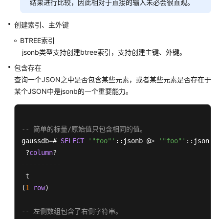
结果进行比较，因此相对于直接的输入未必会很直观。
据
类
创建索引、主外键
型
BTREE索引
SET
​ jsonb类型支持创建btree索引，支持创建主键、外键。
类
包含存在
型
查询一个JSON之中是否包含某些元素，或者某些元素是否存在于
某个JSON中是jsonb的一个重要能力。
aclitem
类
型
-- 简单的标量/原始值只包含相同的值。
数
gaussdb
=
# 
SELECT
'"foo"'
::jsonb @
>
'"foo"'
::jsonb;

组
 ?
column
类
----------
型
 t

(
1
row
)

向
量
-- 左侧数组包含了右侧字符串。
数