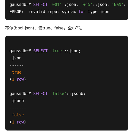
gaussdb
8.x）
=
# 
SELECT
'001'
::json, 
'+15'
::json, 
'NaN'
::js
ERROR:  invalid input syntax 
for
 type json
数
据
布尔(bool-json)：仅true、false，全小写。
库
系
统
gaussdb
概
=
# 
SELECT
'true'
::json;

述
------
数
true
据
(
1
row
)

库
安
gaussdb
=
# 
SELECT
'false'
::jsonb;  

全
-------
数
false
据
(
1
row
)
库
使