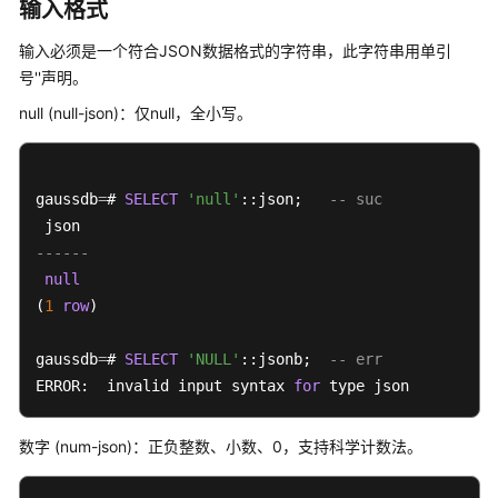
指
输入格式
南
输入必须是一个符合JSON数据格式的字符串，此字符串用单引
号''声明。
开
发
null (null-json)：仅null，全小写。
指
南
（分
gaussdb
布
=
# 
SELECT
'null'
::json;   
-- suc
式
_V2.0-
------
10.x）
null
(
1
row
)

开
发
gaussdb
=
# 
SELECT
'NULL'
::jsonb;  
-- err
指
ERROR:  invalid input syntax 
for
 type json
南
（集
数字 (num-json)：正负整数、小数、0，支持科学计数法。
中
式
_V2.0-