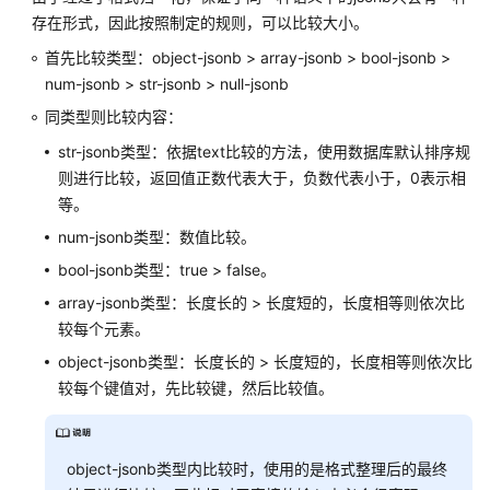
类
存在形式，因此按照制定的规则，可以比较大小。
型
首先比较类型：object-jsonb > array-jsonb > bool-jsonb >
num-jsonb > str-jsonb > null-jsonb
XML
类
同类型则比较内容：
型
str-jsonb类型：依据text比较的方法，使用数据库默认排序规
则进行比较，返回值正数代表大于，负数代表小于，0表示相
XMLTYPE
等。
类
型
num-jsonb类型：数值比较。
bool-jsonb类型：true > false。
账
array-jsonb类型：长度长的 > 长度短的，长度相等则依次比
本
较每个元素。
数
据
object-jsonb类型：长度长的 > 长度短的，长度相等则依次比
库
较每个键值对，先比较键，然后比较值。
使
用
的
object-jsonb类型内比较时，使用的是格式整理后的最终
数