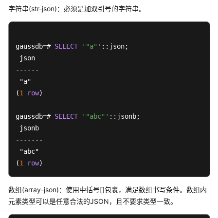
用
字符串(str-json)：必须是加双引号的字符串。
入
门
gaussdb
=
# 
SELECT
'"a"'
::json;

开
发
------
设
 "a"

计
(
1
row
建
)

议
gaussdb
=
# 
SELECT
'"abc"'
::jsonb;  

应
用
-------
程
 "abc"

序
(
1
row
)
开
发
数组(array-json)：使用中括号[]包裹，满足数组书写条件。数组内
教
元素类型可以是任意合法的JSON，且不要求类型一致。
程