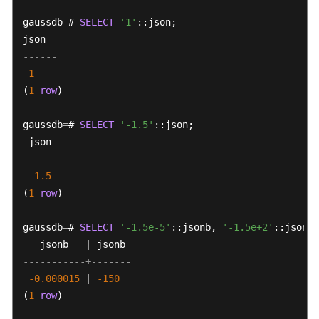
10.x）
gaussdb
=
# 
SELECT
'1'
::json;

开
------
发
1
指
(
1
row
)

南
（分
gaussdb
布
=
# 
SELECT
'-1.5'
::json;

式
_V2.0-
------
8.x）
-1.5
(
1
row
)

开
发
gaussdb
=
# 
SELECT
'-1.5e-5'
::jsonb, 
'-1.5e+2'
::jsonb;

指
   jsonb   
|
南
-----------+-------
（集
-0.000015
|
-150
中
(
1
row
)

式
_V2.0-