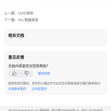
与
字
-- 左侧数组并没有包含右侧的数组所有元素，因为左侧数组的三个元
符
上一篇：UUID类型
gaussdb
=
# 
SELECT
'[1, 2, [1, 3]]'
::jsonb @
>
'[1, 3
序
下一篇：HLL数据类型
 ?
column
----------
常
 f

量
相关文档
与
(
1
row
)

宏
gaussdb
=
# 
SELECT
'{"foo": {"bar": "baz"}}'
::jsonb 
函
意见反馈
 ?
column
数
----------
文档内容是否对您有帮助？
和
 f

操
提供反馈
(
1
row
作
如您有其它疑问，您也可以通过华为云社区问答频道来与我们联系探讨
符
云宝助手提问
云社区提问
表
达
式
©2026 Huaweicloud.com 版权所有
黔ICP备20004760号-14
苏B2-20130048号