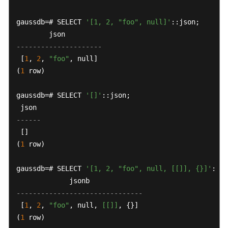
SQL
调
gaussdb=# SELECT 
'[1, 2, "foo", null]'
::json;

优
指
---------------------
南
 [
1
, 
2
, 
"foo"
, null]

(
1
 row)

SQL
参
gaussdb=# SELECT 
'[]'
::json;

考
------
GaussDB
SQL
 []

(
1
 row)

关
键
gaussdb=# SELECT 
'[1, 2, "foo", null, [[]], {}]'
::js
字
-------------------------------
数
 [
1
, 
2
, 
"foo"
, null, 
[[]]
, {}]

据
(
1
 row)
类