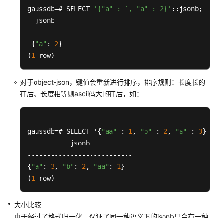
HLL
gaussdb=# SELECT 
'{"a" : 1, "a" : 2}'
::jsonb;

数
据
----------
类
 {
"a"
: 
2
}

型
(
1
 row)
范
围
对于object-json，键值会重新进行排序，排序规则：长度长的
类
在后、长度相等则ascii码大的在后，如：
型
对
gaussdb=# SELECT '{
"aa"
 : 
1
, 
"b"
 : 
2
, 
"a"
 : 
3
}'::
象
           jsonb

标
--------------------------- 

识
{
"a"
: 
3
, 
"b"
: 
2
, 
"aa"
: 
1
}

符
(
1
 row)
类
型
大小比较
伪
由于经过了格式归一化，保证了同一种语义下的jsonb只会有一种