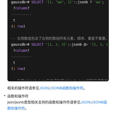
据
gaussdb
=
# 
SELECT
'[1, "aa", 3]'
::jsonb ? 
'aa'
;

类
 ?
column
型
----------
 t

向
(
1
row
)

量
化
-- 左侧数组包含了右侧的数组所有元素，顺序、重复不重要。
引
gaussdb
=
# 
SELECT
'[1, 2, 3]'
::jsonb @
>
'[1, 3, 1]'
擎
 ?
column
支
----------
持
 t

的
(
1
row
)

数
据
类
-- 左侧object-json包含了右侧object-json的所有键值对。
型
gaussdb
=
# 
SELECT
'{"product": "PostgreSQL", "versi
相关的操作符请参见
JSON/JSONB函数和操作符
。
 ?
column
函数和操作符
字
----------
json/jsonb类型相关支持的函数和操作符请参见
JSON/JSONB函
符
 t

数和操作符
。
集
(
1
row
)
