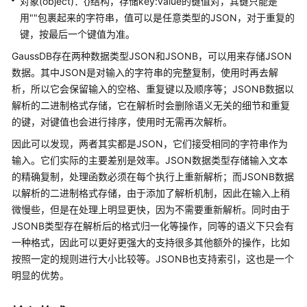
介
对象(object)：{}结构，存储key:value的键值对，其键只能是
绍
用""包裹起来的字符串，值可以是任意类型的JSON，对于重复的
键，按最后一个键值为准。
计
GaussDB
存在两种数据类型JSON和JSONB，可以用来存储JSON
费
数据。其中JSON是对输入的字符串的完整复制，使用时再去解
说
析，所以它会保留输入的空格、重复键以及顺序等；JSONB数据以
明
解析的二进制格式存储，它在解析时会删除语义无关的细节和重复
的键，对键值也会进行排序，使用时无需再次解析。
快
速
因此可以发现，两者其实都是JSON，它们接受相同的字符串作为
入
输入。它们实际的主要差别是效率。JSON数据类型存储输入文本
门
的精确复制，处理函数必须在每个执行上重新解析；而JSONB数据
以解析的二进制格式存储，由于添加了解析机制，因此在输入上稍
用
微慢些，但是在处理上明显更快，因为不需要重新解析。同时由于
户
JSONB类型存在解析后的格式归一化等操作，同等的语义下只会有
指
一种格式，因此可以更好更强大的支持很多其他额外的操作，比如
南
按照一定的规则进行大小比较等。JSONB也支持索引，这也是一个
明显的优势。
开
发