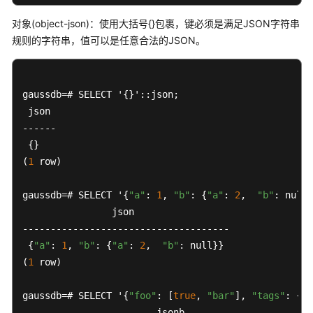
型
对象(object-json)：使用大括号{}包裹，键必须是满足JSON字符串
规则的字符串，值可以是任意合法的JSON。
数
值
类
型
gaussdb=# SELECT '{}'::json;

 json 

货
------

币
 {}

类
(
1
 row)

型
gaussdb=# SELECT '{
"a"
: 
1
, 
"b"
: {
"a"
: 
2
,  
"b"
: null}
布
                json                 

尔
类
-------------------------------------

型
 {
"a"
: 
1
, 
"b"
: {
"a"
: 
2
,  
"b"
: null}}

(
1
 row)

字
符
gaussdb=# SELECT '{
"foo"
: [
true
, 
"bar"
], 
"tags"
: {
"a
类
                        jsonb                       