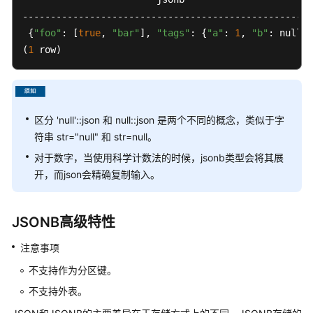
型
----------------------------------------------------
 {
"foo"
: [
true
, 
"bar"
], 
"tags"
: {
"a"
: 
1
, 
"b"
: null}}

二
(
1
 row)
进
制
类
型
区分 'null'::json 和 null::json 是两个不同的概念，类似于字
日
符串 str="null" 和 str=null。
期/
对于数字，当使用科学计数法的时候，jsonb类型会将其展
时
开，而json会精确复制输入。
间
类
型
JSONB高级特性
几
注意事项
何
不支持作为分区键。
类
型
不支持外表。