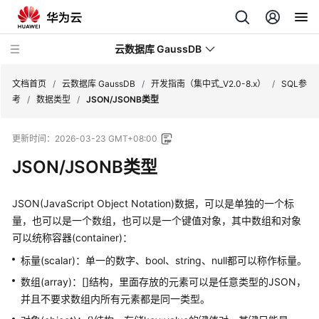
云数据库 GaussDB
文档首页
/
云数据库 GaussDB
/
开发指南（集中式_V2.0-8.x）
/
SQL参
考
/
数据类型
/
JSON/JSONB类型
最
更新时间：
2026-03-23 GMT+08:00
新
动
JSON/JSONB类型
态
JSON(JavaScript Object Notation)数据，可以是单独的一个标
服
量，也可以是一个数组，也可以是一个键值对象，其中数组和对象
务
可以统称容器(container)：
公
告
标量(scalar)：单一的数字、bool、string、null都可以称作标量。
数组(array)：[]结构，里面存放的元素可以是任意类型的JSON，
产
并且不要求数组内所有元素都是同一类型。
品