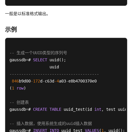
指
南
一般是以标准格式输出。
开
示例
发
指
南
-- 生成一个UUID类型的序列号
开
gaussdb
=
# 
SELECT
 uuid();

发
指
--------------------------------------
南
846
b9d00
-172
d
-
c63d
-4
a03
-
e8b4700370e0

（分
(
1
布
row
)

式
_V2.0-
-- 创建表
10.x）
gaussdb
=
# 
CREATE
TABLE
 uuid_test(id 
int
, test uuid);

开
-- 插入数据，使用系统生成的uuid插入数据
发
gaussdb
=
# 
INSERT
INTO
 uuid_test 
VALUES
(
1
, uuid()::uu