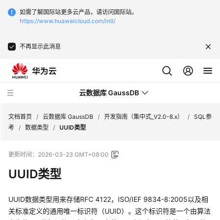
如需了解国际站更多云产品，请访问国际站。
https://www.huaweicloud.com/intl/
不再显示此消息
云数据库 GaussDB
文档首页
/
云数据库 GaussDB
/
开发指南（集中式_V2.0-8.x）
/
SQL参
考
/
数据类型
/
UUID类型
最
更新时间：
2026-03-23 GMT+08:00
新
动
UUID类型
态
UUID数据类型用来存储RFC 4122，ISO/IEF 9834-8:2005以及相
服
关标准定义的通用唯一标识符（UUID）。这个标识符是一个由算法
务