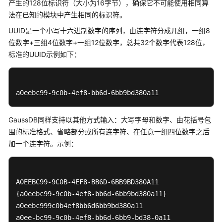
产生的128位标识符（大小为16字节），确保它不可能使用相同算
公
法在已知的模块中产生相同的标识符。
告
UUID是一个小写十六进制数字的序列，由连字符分成几组，一组8
产
位数字+三组4位数字+一组12位数字，总共32个数字代表128位，
品
标准的UUID示例如下：
介
绍
a0eebc99-9c0b-4ef8-bb6d-6bb9bd380a11
计
费
说
GaussDB
同样支持以其他方式输入：大写字母和数字、由花括号包
明
围的标准格式、省略部分或所有连字符、在任意一组四位数字之后
加一个连字符。示例：
快
速
入
门
A0EEBC99-9C0B-4EF8-BB6D-6BB9BD380A11

{a0eebc99-9c0b-4ef8-bb6d-6bb9bd380a11}

用
a0eebc999c0b4ef8bb6d6bb9bd380a11

户
a0ee-bc99-9c0b-4ef8-bb6d-6bb9-bd38-0a11