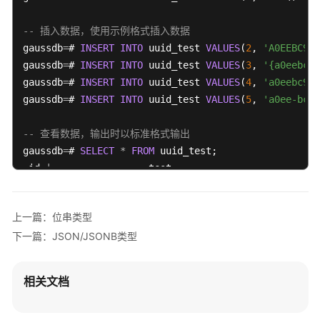
指
南
-- 插入数据，使用示例格式插入数据
（集
gaussdb
=
# 
INSERT
INTO
 uuid_test 
VALUES
(
2
, 
'A0EEBC99-
中
gaussdb
=
# 
INSERT
INTO
 uuid_test 
VALUES
(
3
, 
'{a0eebc99
式
gaussdb
=
# 
INSERT
INTO
 uuid_test 
VALUES
(
4
, 
'a0eebc999
_V2.0-
gaussdb
10.x）
=
# 
INSERT
INTO
 uuid_test 
VALUES
(
5
, 
'a0ee-bc99
开
-- 查看数据，输出时以标准格式输出
发
gaussdb
=
# 
SELECT
*
FROM
 uuid_test;

指
 id 
|
南
----+--------------------------------------
（分
1
|
1
b52051c
-1731
-
c63d
-4
a03
-
e8b4700370e0

布
上一篇：位串类型
2
|
 a0eebc99
-9
c0b
-4
ef8
-
bb6d
-6
bb9bd380a11

式
下一篇：JSON/JSONB类型
3
|
 a0eebc99
-9
c0b
-4
ef8
-
bb6d
-6
bb9bd380a11

_V2.0-
4
|
 a0eebc99
-9
c0b
-4
ef8
-
bb6d
-6
bb9bd380a11

8.x）
5
|
 a0eebc99
-9
c0b
-4
ef8
-
bb6d
-6
bb9bd380a11

相关文档
(
5
rows
)

开
发