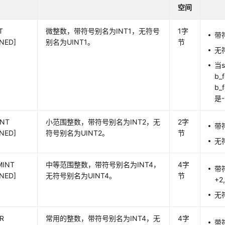
空间
T
微整数，带符号别名为INT1，无符号
1字
带
NED]
别名为UINT1。
节
无
当s
b_
b_
是-
INT
小范围整数，带符号别名为INT2，无
2字
带符
NED]
符号别名为UINT2。
节
无符
MINT
中等范围整数，带符号别名为INT4，
4字
带符
NED]
无符号别名为UINT4。
节
+2
无符
R
常用的整数，带符号别名为INT4，无
4字
带符