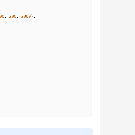
00
, 
200
, 
2000
);
