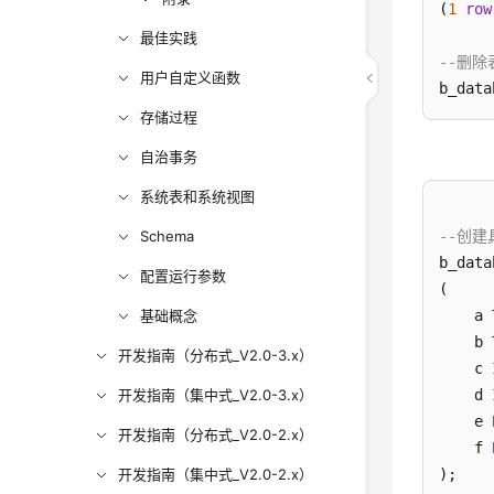
(
1
row
最佳实践
--删除
用户自定义函数
b_data
存储过程
自治事务
系统表和系统视图
Schema
--创建具
b_data
配置运行参数
(

基础概念
    a 
    b 
开发指南（分布式_V2.0-3.x）
    c 
开发指南（集中式_V2.0-3.x）
    d 
    e 
开发指南（分布式_V2.0-2.x）
    f 
开发指南（集中式_V2.0-2.x）
);
