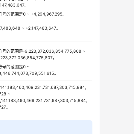
,147,483,647。
号的范围是0 ~ +4,294,967,295。
47,483,648 ~ +2,147,483,647。
号的范围是-9,223,372,036,854,775,808 ~
,223,372,036,854,775,807。
符号的范围是0 ~
8,446,744,073,709,551,615。
,141,183,460,469,231,731,687,303,715,884,
728 ~
,141,183,460,469,231,731,687,303,715,884,
,727。