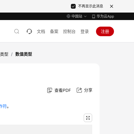
不再显示此消息
中国站
华为云App
文档
备案
控制台
登录
注册
据类型
/
数值类型
分享
查看PDF
作符
。