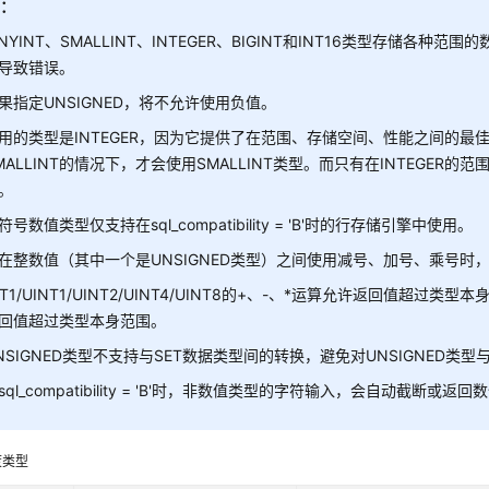
明：
INYINT、SMALLINT、INTEGER、BIGINT和INT16类型存储
导致错误。
果指定UNSIGNED，将不允许使用负值。
用的类型是INTEGER，因为它提供了在范围、存储空间、性能之间的最
MALLINT的情况下，才会使用SMALLINT类型。而只有在INTEGER的
。
符号数值类型仅支持在sql_compatibility = 'B'时的行存储引擎中使用。
在整数值（其中一个是UNSIGNED类型）之间使用减号、加号、乘号时
NT1/UINT1/UINT2/UINT4/UINT8的+、-、*运算允许返回值超过类型本
回值超过类型本身范围。
NSIGNED类型不支持与SET数据类型间的转换，避免对UNSIGNED类型
sql_compatibility = 'B'时，非数值类型的字符输入，会自动截断或返回
度类型