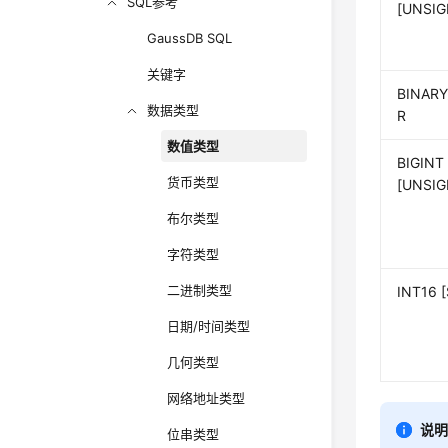
SQL参考
[UNSIG
GaussDB SQL
关键字
BINARY
数据类型
R
数值类型
BIGINT
货币类型
[UNSIG
布尔类型
字符类型
二进制类型
INT16 
日期/时间类型
几何类型
网络地址类型
说
位串类型