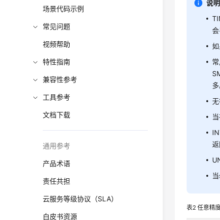
说
场景代码示例
T
常见问题
会
视频帮助
如
特性指南
常
S
兼容性参考
多
工具参考
无
文档下载
当
I
返
通用参考
U
产品术语
当
责任共担
云服务等级协议（SLA）
表2
任意精
白皮书资源