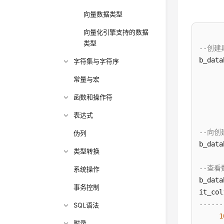
向量数据类型
向量化引擎支持的数据
类型
--创建
b_data
字符集与字符序
      
常量与宏
      
      
函数和操作符
      
表达式
--向
伪列
b_data
类型转换
--查看
系统操作
b_data
事务控制
it_col
------
SQL语法
1
附录