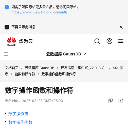
如需了解国际站更多云产品，请访问国际站。
https://www.huaweicloud.com/intl/
不再显示此消息
云数据库 GaussDB
文档首页
/
云数据库 GaussDB
/
开发指南（集中式_V2.0-8.x）
/
SQL参
考
/
函数和操作符
/
数字操作函数和操作符
最
数字操作函数和操作符
新
动
更新时间：
2026-03-23 GMT+08:00
态
数字操作符
服
数字操作函数
务