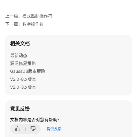
公
告
上一篇：模式匹配操作符
产
下一篇：数字操作符
品
介
相关文档
绍
最新动态
计
漏洞修复策略
费
GaussDB版本策略
说
明
V2.0-8.x版本
V2.0-3.x版本
快
速
入
意见反馈
门
文档内容是否对您有帮助？
用
提供反馈
户