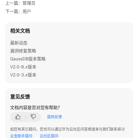
上一篇：管理员
分
下一篇：用户
立
用
相关文档
户
最新动态
角
漏洞修复策略
色
GaussDB版本策略
V2.0-8.x版本
Schema
V2.0-3.x版本
用
户
意见反馈
权
限
文档内容是否对您有帮助？
设
提供反馈
置
如您有其它疑问，您也可以通过华为云社区问答频道来与我们联系探讨
行
云宝助手提问
云社区提问