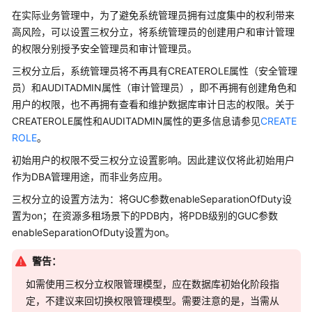
公
在实际业务管理中，为了避免系统管理员拥有过度集中的权利带来
告
高风险，可以设置三权分立，将系统管理员的创建用户和审计管理
的权限分别授予安全管理员和审计管理员。
产
品
三权分立后，系统管理员将不再具有CREATEROLE属性（安全管理
介
员）和AUDITADMIN属性（审计管理员），即不再拥有创建角色和
绍
用户的权限，也不再拥有查看和维护数据库审计日志的权限。关于
CREATEROLE属性和AUDITADMIN属性的更多信息请参见
CREATE
计
ROLE
。
费
初始用户的权限不受三权分立设置影响。因此建议仅将此初始用户
说
作为DBA管理用途，而非业务应用。
明
三权分立的设置方法为：将GUC参数enableSeparationOfDuty设
快
置为on；在资源多租场景下的PDB内，将PDB级别的GUC参数
速
enableSeparationOfDuty设置为on。
入
门
警告：
如需使用三权分立权限管理模型，应在数据库初始化阶段指
用
定，不建议来回切换权限管理模型。需要注意的是，当需从
户