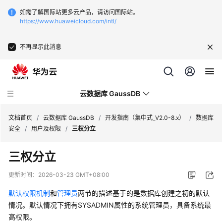
如需了解国际站更多云产品，请访问国际站。
https://www.huaweicloud.com/intl/
不再显示此消息
云数据库 GaussDB
文档首页
/
云数据库 GaussDB
/
开发指南（集中式_V2.0-8.x）
/
数据库
安全
/
用户及权限
/
三权分立
最
三权分立
新
动
更新时间：
2026-03-23 GMT+08:00
态
默认权限机制
和
管理员
两节的描述基于的是数据库创建之初的默认
服
情况。默认情况下拥有SYSADMIN属性的系统管理员，具备系统最
务
高权限。