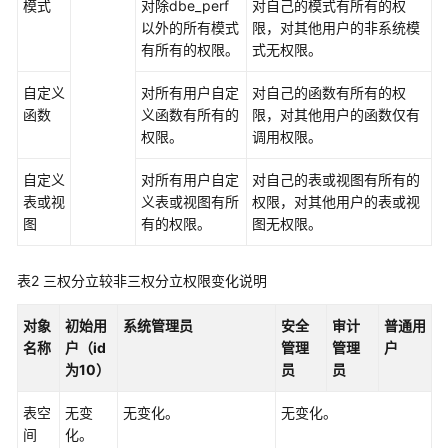
模式
对除dbe_perf
对自己的模式有所有的权
指
以外的所有模式
限，对其他用户的非系统模
南
有所有的权限。
式无权限。
（集
中
自定义
对所有用户自定
对自己的函数有所有的权
式
函数
义函数有所有的
限，对其他用户的函数仅有
_V2.0-
权限。
调用权限。
10.x）
自定义
对所有用户自定
对自己的表或视图有所有的
开
表或视
义表或视图有所
权限，对其他用户的表或视
发
图
有的权限。
图无权限。
指
南
（分
表2
三权分立较非三权分立权限变化说明
布
式
对象
初始用
系统管理员
安全
审计
普通用
_V2.0-
名称
户（id
管理
管理
户
8.x）
为10）
员
员
开
表空
无变
无变化。
无变化。
发
间
化。