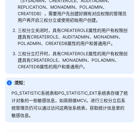
（SYSADMIN、CREATEROLE、AUDITADMIN、
REPLICATION、MONADMIN、POLADMIN、
CREATEDB），需要用户先创建好拥有对应权限的管理员
用
用户再开启三权分立或使用初始用户创建。
户
及
三权分立关闭时，具有CREATEROLE属性的用户有权限创
权
建具有CREATEROLE、AUDITADMIN、MONADMIN、
限
POLADMIN、CREATEDB属性的用户和普通用户。
三权分立打开时，具有CREATEROLE属性的用户有权限创
默
建具有CREATEROLE、MONADMIN、POLADMIN、
认
CREATEDB属性的用户和普通用户。
权
限
须知：
机
制
PG_STATISTIC系统表和PG_STATISTIC_EXT系统表存储了统
计对象的一些敏感信息，如高频值MCV。进行三权分立后系
管
统管理员仍可以通过访问这两张系统表，获取统计信息里的
理
敏感信息。
员
三
权