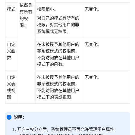
指
依然具
南
模式
权限缩小。
无变化。
有所有
（集
对自己的模式有所有的
的权
中
权限，对其他用户的非
限。
式
系统模式无权限。
_V2.0-
8.x）
自定
在未被授予其他用户的
无变化。
义函
非系统模式的权限前，
数
数
不能访问放在其他用户
据
模式下的函数。
库
系
自定
在未被授予其他用户的
无变化。
统
义表
非系统模式的权限前，
概
或视
不能访问放在其他用户
述
图
模式下的表或视图。
数
据
说明：
库
安
开启三权分立后，系统管理员不再允许管理用户属性
全