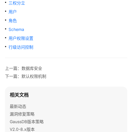
公
三权分立
告
用户
角色
产
品
Schema
介
用户权限设置
绍
行级访问控制
计
费
上一篇：数据库安全
说
明
下一篇：默认权限机制
快
相关文档
速
入
最新动态
门
漏洞修复策略
GaussDB版本策略
用
户
V2.0-8.x版本