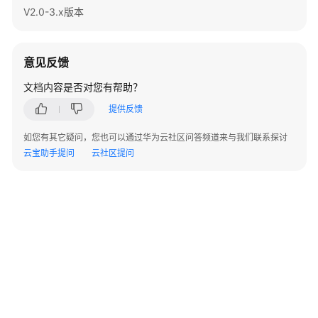
指
V2.0-3.x版本
南
开
意见反馈
发
指
文档内容是否对您有帮助？
南
提供反馈
开
如您有其它疑问，您也可以通过华为云社区问答频道来与我们联系探讨
发
云宝助手提问
云社区提问
指
南
（分
布
式
_V2.0-
8.x）
开
发