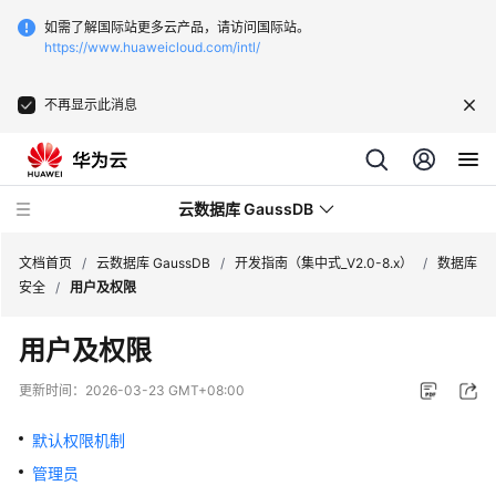
如需了解国际站更多云产品，请访问国际站。
https://www.huaweicloud.com/intl/
不再显示此消息
云数据库 GaussDB
文档首页
/
云数据库 GaussDB
/
开发指南（集中式_V2.0-8.x）
/
数据库
安全
/
用户及权限
最
用户及权限
新
动
更新时间：
2026-03-23 GMT+08:00
态
默认权限机制
服
管理员
务