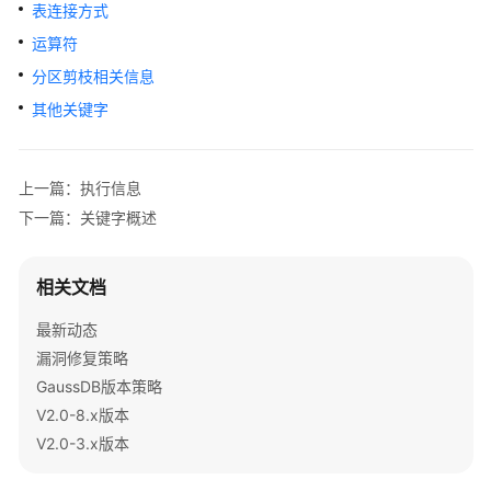
公
表连接方式
告
运算符
分区剪枝相关信息
产
品
其他关键字
介
绍
上一篇：执行信息
计
下一篇：关键字概述
费
说
明
相关文档
最新动态
快
速
漏洞修复策略
入
GaussDB版本策略
门
V2.0-8.x版本
V2.0-3.x版本
用
户