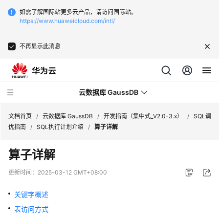
如需了解国际站更多云产品，请访问国际站。
https://www.huaweicloud.com/intl/
不再显示此消息
云数据库 GaussDB
文档首页
/
云数据库 GaussDB
/
开发指南（集中式_V2.0-3.x）
/
SQL调
优指南
/
SQL执行计划介绍
/
算子详解
最
算子详解
新
动
更新时间：
2025-03-12 GMT+08:00
态
关键字概述
服
表访问方式
务