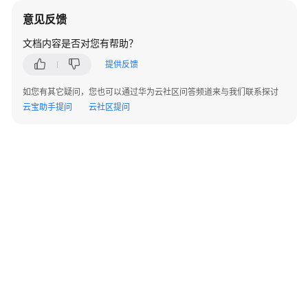
指
意见反馈
南
文档内容是否对您有帮助？
开
提供反馈
发
指
如您有其它疑问，您也可以通过华为云社区问答频道来与我们联系探讨
南
云宝助手提问
云社区提问
开
发
指
南
（分
布
式
_V2.0-
8.x）
开
发