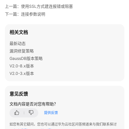
公
上一篇：使用SSL方式建连报错或阻塞
告
下一篇：连接参数说明
产
品
相关文档
介
绍
最新动态
漏洞修复策略
计
GaussDB版本策略
费
V2.0-8.x版本
说
V2.0-3.x版本
明
快
速
意见反馈
入
文档内容是否对您有帮助？
门
提供反馈
用
如您有其它疑问，您也可以通过华为云社区问答频道来与我们联系探讨
户