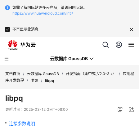
如需了解国际站更多云产品，请访问国际站。
https://www.huaweicloud.com/intl/
不再显示此消息
云数据库 GaussDB
文档首页
/
云数据库 GaussDB
/
开发指南（集中式_V2.0-3.x）
/
应用程
序开发教程
/
附录
/
libpq
最
libpq
新
动
更新时间：
2025-03-12 GMT+08:00
态
连接参数说明
服
务