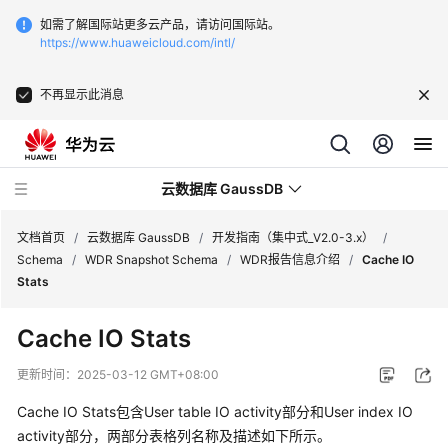
如需了解国际站更多云产品，请访问国际站。
https://www.huaweicloud.com/intl/
不再显示此消息
云数据库 GaussDB
文档首页
/
云数据库 GaussDB
/
开发指南（集中式_V2.0-3.x）
/
Schema
/
WDR Snapshot Schema
/
WDR报告信息介绍
/
Cache IO
Stats
最
新
Cache IO Stats
动
态
更新时间：
2025-03-12 GMT+08:00
Cache IO Stats包含User table IO activity部分和User index IO
服
务
activity部分，两部分表格列名称及描述如下所示。