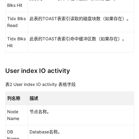
指
Blks Hit
南
（集
Tidx Blks
此表的TOAST表索引读取的磁盘块数（如果存在）。
中
Read
式
_V2.0-
Tidx Blks
此表的TOAST表索引命中缓冲区数（如果存在）。
10.x）
Hit
开
发
User index IO activity
指
南
表2
User index IO activity 表格字段
（分
布
列名称
描述
式
_V2.0-
Node
节点名称。
8.x）
Name
开
DB
Database名称。
发
Name