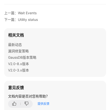
南
（集
上一篇：Wait Events
中
下一篇：Utility status
式
_V2.0-
3.x）
相关文档
数
最新动态
据
漏洞修复策略
库
GaussDB版本策略
系
V2.0-8.x版本
统
V2.0-3.x版本
概
述
意见反馈
数
据
文档内容是否对您有帮助？
库
安
提供反馈
全