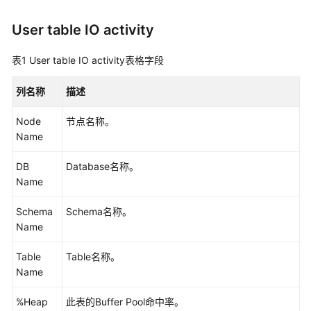
公
告
User table IO activity
产
表1
User table IO activity表格字段
品
介
列名称
描述
绍
Node
节点名称。
计
Name
费
说
DB
Database名称。
明
Name
快
Schema
Schema名称。
速
Name
入
门
Table
Table名称。
Name
用
%Heap
户
此表的Buffer Pool命中率。