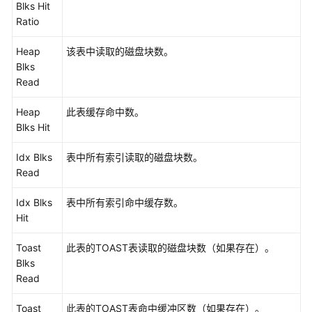
Blks Hit
指
Ratio
南
Heap
该表中读取的磁盘块数。
开
Blks
发
Read
指
南
Heap
此表缓存命中数。
Blks Hit
开
发
Idx Blks
表中所有索引读取的磁盘块数。
指
Read
南
（分
Idx Blks
表中所有索引命中缓存数。
布
Hit
式
_V2.0-
Toast
此表的TOAST表读取的磁盘块数（如果存在）。
10.x）
Blks
Read
开
发
Toast
此表的TOAST表命中缓冲区数（如果存在）。