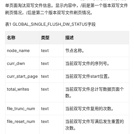
公
单页面淘汰双写文件信息。显示内容中，/前是第一个版本双写文件
告
刷页情况，/后是第二个版本双写文件刷页情况。
产
表1
GLOBAL_SINGLE_FLUSH_DW_STATUS字段
品
介
名称
类型
描述
绍
node_name
text
节点名称。
计
费
curr_dwn
text
当前双写文件的序列号。
说
curr_start_page
明
text
当前双写文件start位置。
total_writes
text
当前双写文件总计写数据页面个
快
数。
速
入
file_trunc_num
text
当前双写文件复用的次数。
门
file_reset_num
text
当前双写文件写满后发生重置的
用
次数。
户