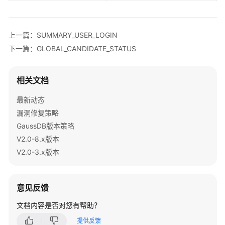
指
南
上一篇：SUMMARY_USER_LOGIN
开
下一篇：GLOBAL_CANDIDATE_STATUS
发
指
南
相关文档
开
最新动态
发
漏洞修复策略
指
GaussDB版本策略
南
V2.0-8.x版本
（分
布
V2.0-3.x版本
式
_V2.0-
10.x）
意见反馈
文档内容是否对您有帮助？
开
发
提供反馈