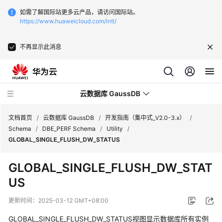
如需了解国际站更多云产品，请访问国际站。
https://www.huaweicloud.com/intl/
不再显示此消息
云数据库 GaussDB
文档首页
/
云数据库 GaussDB
/
开发指南（集中式_V2.0-3.x）
/
Schema
/
DBE_PERF Schema
/
Utility
/
GLOBAL_SINGLE_FLUSH_DW_STATUS
最
新
GLOBAL_SINGLE_FLUSH_DW_STAT
动
US
态
更新时间：
2025-03-12 GMT+08:00
服
务
GLOBAL_SINGLE_FLUSH_DW_STATUS视图显示数据库所有实例