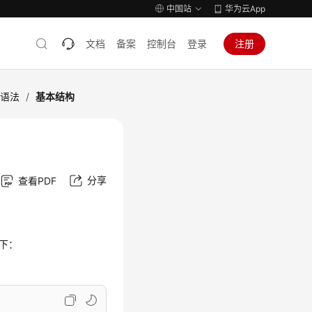
中国站
华为云App
文档
备案
控制台
登录
注册
明语法
/
基本结构
分享
查看PDF
如下：