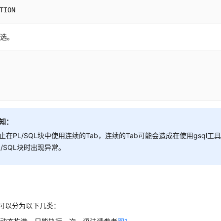
TION
必选。
知：
止在PL/SQL块中使用连续的Tab，连续的Tab可能会造成在使用gsql工具
L/SQL块时出现异常。
L块可以分为以下几类：