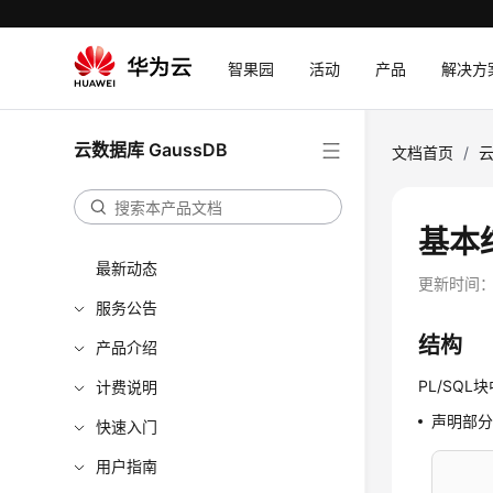
智果园
活动
产品
解决方
云数据库 GaussDB
文档首页
/
云
基本
最新动态
更新时间
服务公告
结构
产品介绍
PL/SQ
计费说明
声明部分
快速入门
用户指南