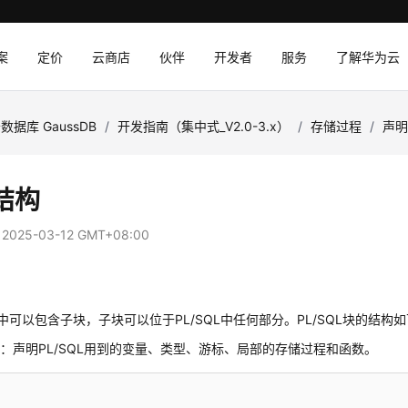
案
定价
云商店
伙伴
开发者
服务
了解华为云
数据库 GaussDB
/
开发指南（集中式_V2.0-3.x）
/
存储过程
/
声
结构
：
2025-03-12 GMT+08:00
L块中可以包含子块，子块可以位于PL/SQL中任何部分。PL/SQL块的结构
：声明PL/SQL用到的变量、类型、游标、局部的存储过程和函数。