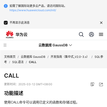
如需了解国际站更多云产品，请访问国际站。
https://www.huaweicloud.com/intl/
不再显示此消息
云数据库 GaussDB
文档首页
/
云数据库 GaussDB
/
开发指南（集中式_V2.0-3.x）
/
SQL参
考
/
SQL语法
/
CALL
最
CALL
新
动
更新时间：
2025-03-12 GMT+08:00
态
功能描述
服
使用CALL命令可以调用已定义的函数和存储过程。
务