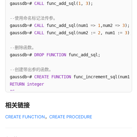
指
gaussdb
=
# 
CALL
 func_add_sql(
1
, 
3
);

南
（集
--使用命名标记法传参。
中
gaussdb
=
# 
CALL
 func_add_sql(num1 
=
>
1
,num2 
=
>
3
);

式
gaussdb
=
# 
CALL
 func_add_sql(num2 :
=
2
, num1 :
=
3
);

_V2.0-
8.x）
--删除函数。
gaussdb
=
# 
DROP
FUNCTION
 func_add_sql;

开
发
指
--创建带出参的函数。
南
gaussdb
=
# 
CREATE
FUNCTION
 func_increment_sql(num1 
IN
（分
RETURN
integer
布
AS
式
BEGIN
_V2.0-
相关链接
res :
=
 num1 
+
3.x）
END
CREATE FUNCTION
，
CREATE PROCEDURE
/
开
发
--出参传入常量。
指