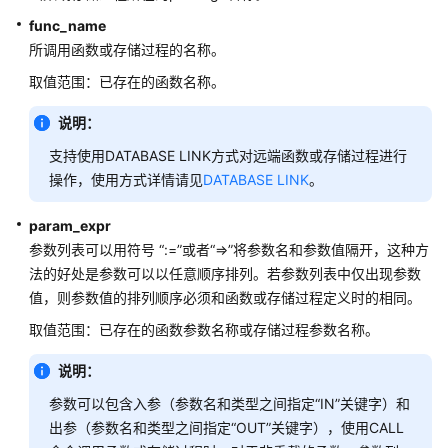
指
func_name
南
所调用函数或存储过程的名称。
开
取值范围：已存在的函数名称。
发
指
说明：
南
支持使用DATABASE LINK方式对远端函数或存储过程进行
操作，使用方式详情请见
DATABASE LINK
。
开
发
param_expr
指
参数列表可以用符号 “:=”或者“=>”将参数名和参数值隔开，这种方
南
法的好处是参数可以以任意顺序排列。若参数列表中仅出现参数
（分
值，则参数值的排列顺序必须和函数或存储过程定义时的相同。
布
式
取值范围：已存在的函数参数名称或存储过程参数名称。
_V2.0-
10.x）
说明：
参数可以包含入参（参数名和类型之间指定“IN”关键字）和
开
出参（参数名和类型之间指定“OUT”关键字），使用CALL
发