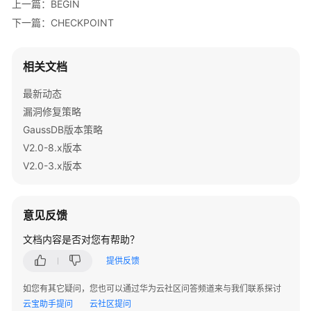
上一篇：BEGIN
gaussdb
=
# 
CALL
 func_increment_sql(
1
,
2
,
1
);

南
下一篇：CHECKPOINT
（集
中
--删除函数。
式
gaussdb
=
# 
DROP
FUNCTION
 func_increment_sql;
相关文档
_V2.0-
3.x）
最新动态
漏洞修复策略
数
GaussDB版本策略
据
V2.0-8.x版本
库
V2.0-3.x版本
系
统
概
意见反馈
述
文档内容是否对您有帮助？
数
提供反馈
据
库
如您有其它疑问，您也可以通过华为云社区问答频道来与我们联系探讨
安
云宝助手提问
云社区提问
全