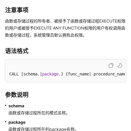
公
告
注意事项
函数或存储过程的所有者、被授予了函数或存储过程EXECUTE权限
产
的用户或被授予EXECUTE ANY FUNCTION权限的用户有权调用函
品
数或存储过程，系统管理员默认拥有此权限。
介
绍
语法格式
计
费
说
CALL [schema.|
package
.] {func_name| procedure_name} 
明
快
参数说明
速
入
schema
门
函数或存储过程所在的模式名称。
用
package
户
函数或存储过程所在的package名称。