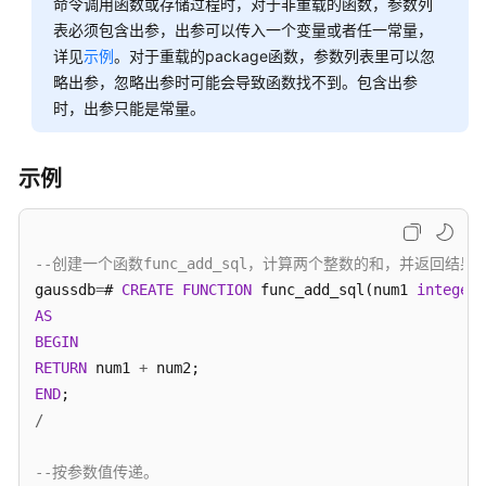
命令调用函数或存储过程时，对于非重载的函数，参数列
指
表必须包含出参，出参可以传入一个变量或者任一常量，
南
详见
（集
示例
。对于重载的package函数，参数列表里可以忽
中
略出参，忽略出参时可能会导致函数找不到。包含出参
式
时，出参只能是常量。
_V2.0-
10.x）
示例
开
发
指
--创建一个函数func_add_sql，计算两个整数的和，并返回结果
南
gaussdb
=
# 
CREATE
FUNCTION
 func_add_sql(num1 
integer
,
（分
AS
布
BEGIN
式
RETURN
_V2.0-
 num1 
+
8.x）
END
/
开
发
--按参数值传递。