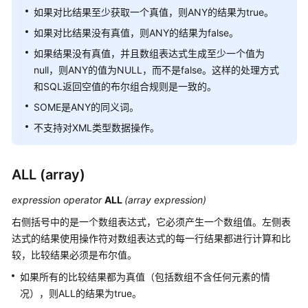
3.x）
如果对比结果至少获取一个真值，则ANY的结果为true。
如果对比结果没有真值，则ANY的结果为false。
数
如果结果没有真值，并且数组表达式生成至少一个值为
据
null，则ANY的值为NULL，而不是false。这样的处理方式
库
系
和SQL返回空值的布尔组合规则是一致的。
统
SOME是ANY的同义词。
概
不支持对XML类型数据操作。
述
数
ALL (array)
据
库
expression operator
ALL
(array expression)
安
右侧括号中的是一个数组表达式，它必须产生一个数组值。左侧表
全
达式的结果使用操作符对数组表达式的每一行结果都进行计算和比
数
较，比较结果必须是布尔值。
据
如果所有的比较结果都为真值（包括数组不含任何元素的情
库
况），则ALL的结果为true。
使