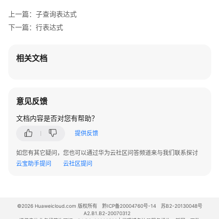
SQL
上一篇：子查询表达式
调
优
下一篇：行表达式
指
南
相关文档
SQL
参
考
意见反馈
SQL
文档内容是否对您有帮助？
提供反馈
关
键
如您有其它疑问，您也可以通过华为云社区问答频道来与我们联系探讨
字
云宝助手提问
云社区提问
数
据
类
©2026 Huaweicloud.com 版权所有
黔ICP备20004760号-14
苏B2-20130048号
型
A2.B1.B2-20070312