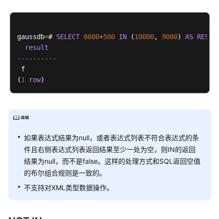
介
绍
计
gaussdb
=
# 
SELECT
8000
+
500
IN
 (
10000
, 
9000
) 
AS
RESUL
费
result
说
----------
明
 f

(
1
row
快
速
入
门
如果表达式结果为null，或者表达式列表不符合表达式的条
用
件且右侧表达式列表返回结果至少一处为空，则IN的返回
户
结果为null，而不是false。这样的处理方式和SQL返回空值
指
的布尔组合规则是一致的。
南
不支持对XML类型数据操作。
开
发