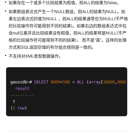
如果存在一个或多个比较结果为假值，则ALL的结果为false。
用
入
如果数组表达式产生一个NULL数组，则ALL的结果为NULL。如
门
果左边表达式的值为NULL ，则ALL的结果通常也为NULL(不严格
的比较操作符可能得到不同的结果)。如果右边的数组表达式中包
开
含null元素并且比较结果没有假值，则ALL的结果将是NULL(不严
发
格的比较操作符可能得到不同的结果)， 而不是“真”。这样的处理
设
方式和SQL返回空值的布尔组合规则是一致的。
计
建
不支持对XML类型数据操作。
议
应
gaussdb
=
# 
SELECT
8000
+
500
<
ALL
 (
array
[
10000
,
9000
])
用
result
程
----------
序
 t

开
(
1
row
发
教
程