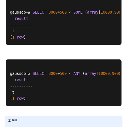
8.x）
gaussdb
=
# 
SELECT
8000
+
500
<
SOME
 (
array
[
10000
,
9000
]
开
result
发
----------
指
 t

南
(
1
row
（分
布
式
_V2.0-
3.x）
gaussdb
=
# 
SELECT
8000
+
500
<
ANY
 (
array
[
10000
,
9000
])
result
开
----------
发
 t

指
(
1
row
南
（集
中
式
_V2.0-