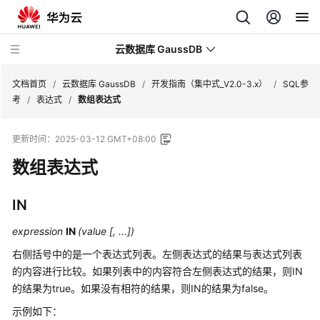
云数据库 GaussDB
文档首页
/
云数据库 GaussDB
/
开发指南（集中式_V2.0-3.x）
/
SQL参
考
/
表达式
/
数组表达式
最
更新时间：
2025-03-12 GMT+08:00
新
动
数组表达式
态
IN
服
务
expression
IN
(value [, ...])
公
右侧括号中的是一个表达式列表。左侧表达式的结果与表达式列表
告
的内容进行比较。如果列表中的内容符合左侧表达式的结果，则IN
的结果为true。如果没有相符的结果，则IN的结果为false。
产
品
示例如下：