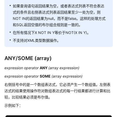
10.x）
如果查询语句返回结果为空，或者表达式列表不符合表达
式的条件且右侧表达式列表返回结果至少一处为空，则
开
NOT IN的返回结果为null，而不是false。这样的处理方式
发
和SQL返回空值的布尔组合规则是一致的。
指
在所有情况下X NOT IN Y等价于NOT(X IN Y)。
南
（分
不支持对XML类型数据操作。
布
式
ANY/SOME (array)
_V2.0-
8.x）
expression operator
ANY
(array expression)
开
expression operator
SOME
(array expression)
发
右侧括号中的是一个数组表达式，它必须产生一个数组值。左侧表
指
达式的结果使用操作符对数组表达式的每一行结果都进行计算和比
南
较，比较结果必须是布尔值。
（集
中
示例如下：
式
_V2.0-