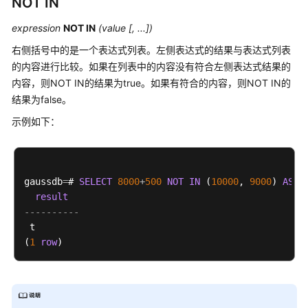
NOT IN
指
南
expression
NOT IN
(value [, ...])
开
右侧括号中的是一个表达式列表。左侧表达式的结果与表达式列表
发
的内容进行比较。如果在列表中的内容没有符合左侧表达式结果的
指
内容，则NOT IN的结果为true。如果有符合的内容，则NOT IN的
南
结果为false。
（分
示例如下：
布
式
_V2.0-
10.x）
gaussdb
=
# 
SELECT
8000
+
500
NOT
IN
 (
10000
, 
9000
) 
AS
R
result
开
----------
发
 t

指
(
1
row
南
（集
中
式
_V2.0-