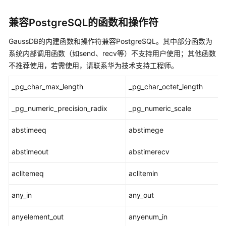
公
告
兼容PostgreSQL的函数和操作符
产
GaussDB
的内建函数和操作符兼容PostgreSQL。其中部分函数为
品
系统内部调用函数（如send、recv等）不支持用户使用；其他函数
介
不推荐使用，若需使用，请联系华为技术支持工程师。
绍
_pg_char_max_length
_pg_char_octet_length
计
费
_pg_numeric_precision_radix
_pg_numeric_scale
说
明
abstimeeq
abstimege
abstimeout
快
abstimerecv
速
aclitemeq
aclitemin
入
门
any_in
any_out
用
anyelement_out
anyenum_in
户