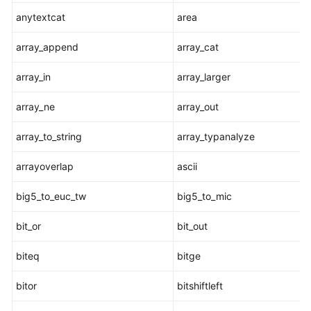
指
anytextcat
area
南
array_append
array_cat
开
发
array_in
array_larger
指
南
array_ne
array_out
开
array_to_string
array_typanalyze
发
指
arrayoverlap
ascii
南
（分
big5_to_euc_tw
big5_to_mic
布
式
bit_or
bit_out
_V2.0-
8.x）
biteq
bitge
bitor
开
bitshiftleft
发