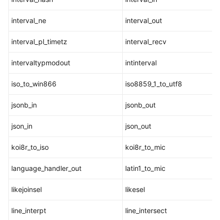
符
interval_ne
interval_out
文
interval_pl_timetz
interval_recv
本
检
intervaltypmodout
intinterval
索
函
iso_to_win866
iso8859_1_to_utf8
数
和
jsonb_in
jsonb_out
操
作
json_in
json_out
符
koi8r_to_iso
koi8r_to_mic
JSON/JSONB
函
language_handler_out
latin1_to_mic
数
和
likejoinsel
likesel
操
作
line_interpt
line_intersect
符