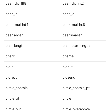
cash_div_flt8
cash_div_int2
数
cash_in
cash_le
据
库
cash_mul_int4
cash_mul_int8
使
用
cashlarger
cashsmaller
入
门
char_length
character_length
开
charlt
charne
发
设
cidin
cidout
计
建
cidrecv
cidsend
议
circle_contain
circle_contain_pt
应
circle_gt
circle_in
用
程
circle_out
circle_overabove
序