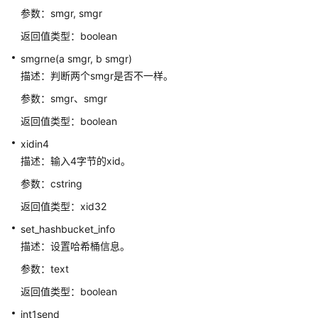
DCL
参数：smgr, smgr
语
返回值类型：boolean
法
smgrne(a smgr, b smgr)
一
览
描述：判断两个smgr是否不一样。
表
参数：smgr、smgr
返回值类型：boolean
SQL
语
xidin4
法
描述：输入4字节的xid。
参数：cstring
附
录
返回值类型：xid32
set_hashbucket_info
最
描述：设置哈希桶信息。
佳
实
参数：text
践
返回值类型：boolean
int1send
用