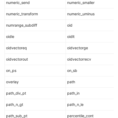
numeric_send
numeric_smaller
安
numeric_transform
numeric_uminus
全
函
numrange_subdiff
oid
数
oidle
oidlt
密
态
oidvectoreq
oidvectorge
函
数
oidvectorout
oidvectorrecv
和
操
on_ps
on_sb
作
符
overlay
path
返
path_div_pt
path_in
回
集
path_n_gt
path_n_le
合
的
path_sub_pt
percentile_cont