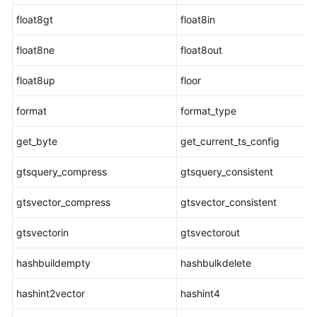
float8gt
float8in
二
进
float8ne
float8out
制
字
float8up
floor
符
串
format
format_type
函
数
get_byte
get_current_ts_config
和
操
gtsquery_compress
gtsquery_consistent
作
符
gtsvector_compress
gtsvector_consistent
位
gtsvectorin
gtsvectorout
串
hashbuildempty
函
hashbulkdelete
数
hashint2vector
hashint4
和
操