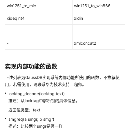
win1251_to_mic
win1251_to_win866
事
xideqint4
xidin
务
控
-
-
制
-
xmlconcat2
DDL
语
法
一
实现内部功能的函数
览
表
下述列表为
GaussDB
实现系统内部功能所使用的函数，不推荐使
用，若需使用，请联系华为技术支持工程师。
DML
locktag_decode(locktag text)
语
描述：从locktag中解析锁的具体信息。
法
一
返回值类型：text
览
smgreq(a smgr, b smgr)
表
描述：比较两个smgr是否一样。