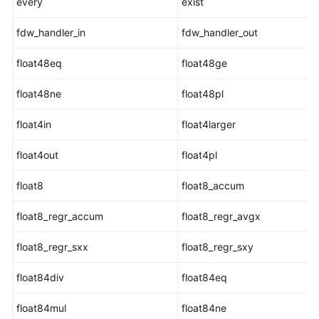
every
exist
操
作
fdw_handler_in
fdw_handler_out
符
float48eq
float48ge
比
float48ne
较
float48pl
操
float4in
float4larger
作
符
float4out
float4pl
字
float8
float8_accum
符
处
float8_regr_accum
float8_regr_avgx
理
函
float8_regr_sxx
float8_regr_sxy
数
和
float84div
float84eq
操
作
float84mul
float84ne
符