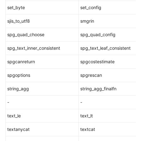
入
set_byte
set_config
系
统
sjis_to_utf8
smgrin
函
数
spg_quad_choose
spg_quad_config
AI
spg_text_inner_consistent
spg_text_leaf_consistent
特
性
spgcanreturn
spgcostestimate
函
数
spgoptions
spgrescan
动
string_agg
string_agg_finalfn
态
数
-
-
据
脱
text_le
text_lt
敏
函
textanycat
textcat
数