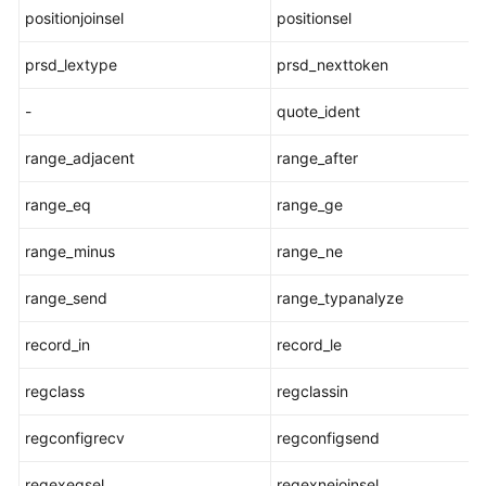
管
positionjoinsel
positionsel
理
函
prsd_lextype
prsd_nexttoken
数
-
quote_ident
统
计
range_adjacent
range_after
信
息
range_eq
range_ge
函
range_minus
数
range_ne
range_send
range_typanalyze
触
发
record_in
record_le
器
函
regclass
regclassin
数
regconfigrecv
regconfigsend
HashFunc
函
regexeqsel
regexnejoinsel