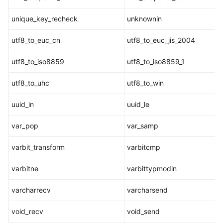
弃
unique_key_recheck
unknownin
函
数
utf8_to_euc_cn
utf8_to_euc_jis_2004
表
utf8_to_iso8859
utf8_to_iso8859_1
达
式
utf8_to_uhc
utf8_to_win
伪
uuid_in
uuid_le
列
var_pop
var_samp
类
型
varbit_transform
varbitcmp
转
换
varbitne
varbittypmodin
系
varcharrecv
varcharsend
统
操
void_recv
void_send
作