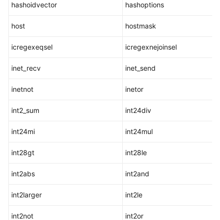
hashoidvector
hashoptions
作
符
host
hostmask
模
icregexeqsel
icregexnejoinsel
式
匹
inet_recv
inet_send
配
操
inetnot
inetor
作
符
int2_sum
int24div
数
int24mi
int24mul
字
操
int28gt
int28le
作
函
int2abs
int2and
数
和
int2larger
int2le
操
作
int2not
int2or