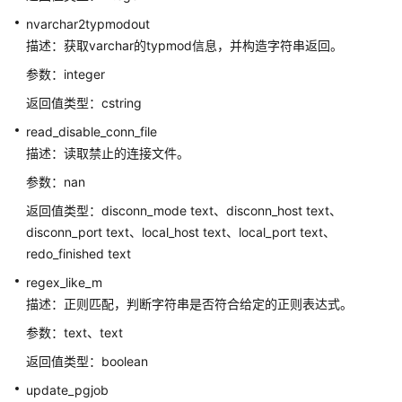
和
nvarchar2typmodout
系
描述：获取varchar的typmod信息，并构造字符串返回。
统
视
参数：integer
图
返回值类型：cstring
read_disable_conn_file
Schema
描述：读取禁止的连接文件。
配
参数：nan
置
返回值类型：disconn_mode text、disconn_host text、
运
disconn_port text、local_host text、local_port text、
行
redo_finished text
参
数
regex_like_m
描述：正则匹配，判断字符串是否符合给定的正则表达式。
开
参数：text、text
发
指
返回值类型：boolean
南
update_pgjob
（分