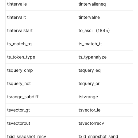
tintervalle
tintervalleneq
型
函
tintervallt
tintervalne
数
tintervalstart
to_ascii（1845）
Global
Plsql
ts_match_tq
ts_match_tt
Cache
特
ts_token_type
ts_typanalyze
性
函
tsquery_cmp
tsquery_eq
数
tsquery_not
tsquery_or
其
他
tsrange_subdiff
tstzrange
系
统
tsvector_gt
tsvector_le
函
数
tsvectorout
tsvectorrecv
txid_snapshot_recv
txid_snapshot_send
废