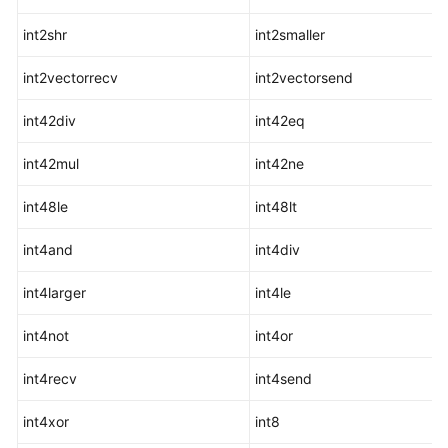
符
int2shr
int2smaller
时
间
int2vectorrecv
int2vectorsend
和
日
int42div
int42eq
期
int42mul
处
int42ne
理
int48le
int48lt
函
数
int4and
int4div
和
操
int4larger
int4le
作
符
int4not
int4or
类
int4recv
int4send
型
转
int4xor
int8
换