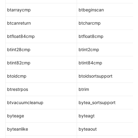
指
南
btarraycmp
btbeginscan
（集
中
btcanreturn
btcharcmp
式
_V2.0-
btfloat84cmp
btfloat8cmp
3.x）
btint28cmp
btint2cmp
数
btint82cmp
据
btint84cmp
库
btoidcmp
btoidsortsupport
系
统
btrestrpos
btrim
概
述
btvacuumcleanup
bytea_sortsupport
数
byteage
byteagt
据
库
byteanlike
byteaout
安
全