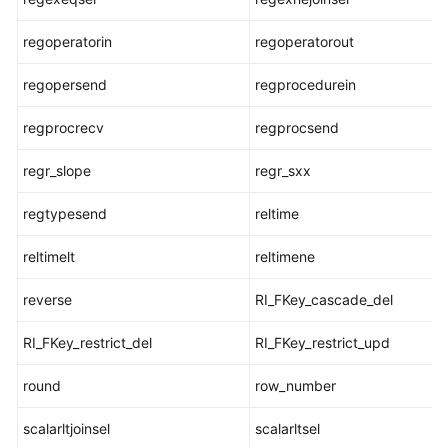
数
regoperatorin
regoperatorout
提
示
regopersend
regprocedurein
信
息
regprocrecv
regprocsend
函
数
regr_slope
regr_sxx
全
regtypesend
reltime
局
临
reltimelt
reltimene
时
表
reverse
RI_FKey_cascade_del
函
数
RI_FKey_restrict_del
RI_FKey_restrict_upd
round
row_number
故
障
scalarltjoinsel
scalarltsel
注