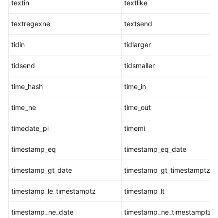
textin
textlike
层
次
textregexne
textsend
递
tidin
归
tidlarger
查
tidsend
tidsmaller
询
函
time_hash
time_in
数
time_ne
time_out
内
部
timedate_pl
timemi
函
数
timestamp_eq
timestamp_eq_date
Global
timestamp_gt_date
timestamp_gt_timestamptz
SysCache
特
timestamp_le_timestamptz
timestamp_lt
性
函
timestamp_ne_date
timestamp_ne_timestamptz
数