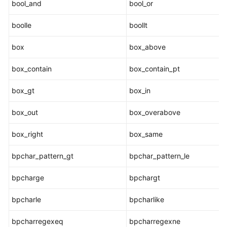
bool_and
bool_or
指
南
boolle
boollt
（集
中
box
box_above
式
_V2.0-
box_contain
box_contain_pt
8.x）
box_gt
box_in
开
发
box_out
box_overabove
指
南
box_right
box_same
（分
布
bpchar_pattern_gt
bpchar_pattern_le
式
_V2.0-
bpcharge
bpchargt
3.x）
bpcharle
bpcharlike
开
发
bpcharregexeq
bpcharregexne