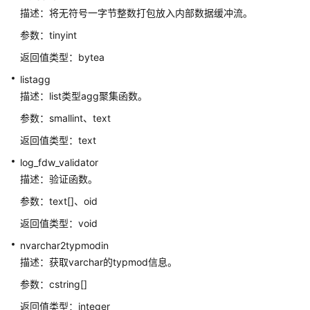
户
描述：将无符号一字节整数打包放入内部数据缓冲流。
自
参数：tinyint
定
返回值类型：bytea
义
函
listagg
数
描述：list类型agg聚集函数。
参数：smallint、text
存
储
返回值类型：text
过
log_fdw_validator
程
描述：验证函数。
自
参数：text[]、oid
治
返回值类型：void
事
务
nvarchar2typmodin
描述：获取varchar的typmod信息。
系
参数：cstring[]
统
表
返回值类型：integer