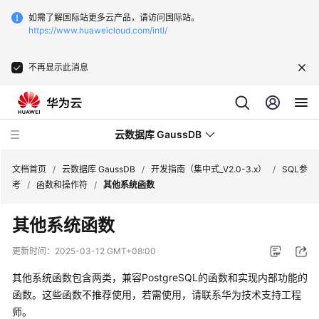
如需了解国际站更多云产品，请访问国际站。
https://www.huaweicloud.com/intl/
不再显示此消息
云数据库 GaussDB
文档首页
/
云数据库 GaussDB
/
开发指南（集中式_V2.0-3.x）
/
SQL参
考
/
函数和操作符
/
其他系统函数
最
其他系统函数
新
动
更新时间：
2025-03-12 GMT+08:00
态
其他系统函数包含两类，兼容PostgreSQL的函数和实现内部功能的
服
函数。这些函数不推荐使用，若需使用，请联系华为技术支持工程
务
师。