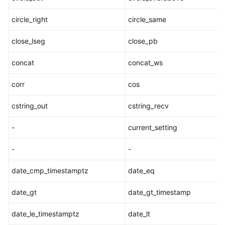
开
circle_right
circle_same
发
教
close_lseg
close_pb
程
concat
concat_ws
SQL
调
corr
cos
优
指
cstring_out
cstring_recv
南
-
current_setting
SQL
参
-
-
考
date_cmp_timestamptz
date_eq
SQL
date_gt
date_gt_timestamp
关
键
date_le_timestamptz
date_lt
字