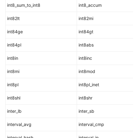
函
int8_sum_to_int8
int8_accum
数
int82lt
int82mi
几
何
int84ge
int84gt
函
数
int84pl
int8abs
和
操
int8in
int8inc
作
符
int8mi
int8mod
网
int8pl
int8pl_inet
络
地
int8shl
int8shr
址
函
inter_lb
inter_sb
数
interval_avg
和
interval_cmp
操
interval_hash
interval_in
作