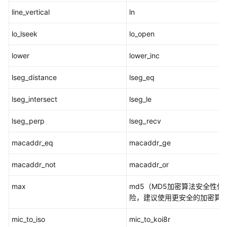
line_vertical
ln
HLL
函
lo_lseek
lo_open
数
和
lower
lower_inc
操
作
lseg_distance
lseg_eq
符
lseg_intersect
lseg_le
SEQUENCE
lseg_perp
lseg_recv
函
数
macaddr_eq
macaddr_ge
数
macaddr_not
macaddr_or
组
函
max
md5（MD5加密算法安全性
数
险，建议使用更安全的加密算
和
操
mic_to_iso
mic_to_koi8r
作