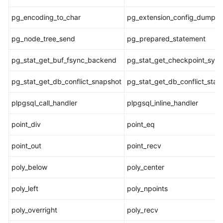
函
数
pg_encoding_to_char
pg_extension_config_dump
pg_node_tree_send
pg_prepared_statement
条
件
pg_stat_get_buf_fsync_backend
pg_stat_get_checkpoint_sync
表
达
pg_stat_get_db_conflict_snapshot
pg_stat_get_db_conflict_star
式
函
plpgsql_call_handler
plpgsql_inline_handler
数
point_div
point_eq
系
统
point_out
point_recv
信
息
poly_below
poly_center
函
数
poly_left
poly_npoints
系
poly_overright
poly_recv
统