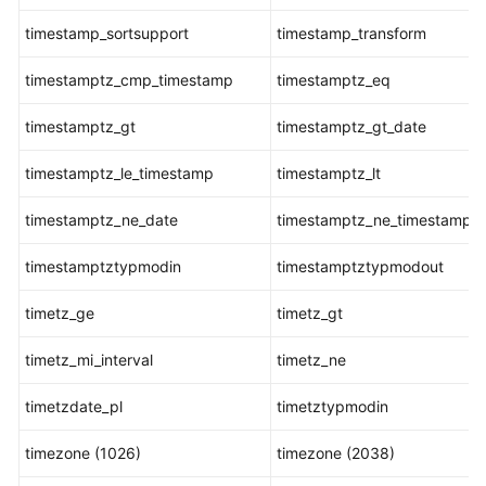
timestamp_sortsupport
timestamp_transform
数
据
timestamptz_cmp_timestamp
timestamptz_eq
损
坏
timestamptz_gt
timestamptz_gt_date
检
测
timestamptz_le_timestamp
timestamptz_lt
修
复
timestamptz_ne_date
timestamptz_ne_timestamp
函
数
timestamptztypmodin
timestamptztypmodout
timetz_ge
timetz_gt
XML
类
timetz_mi_interval
timetz_ne
型
函
timetzdate_pl
timetztypmodin
数
timezone (1026)
timezone (2038)
XMLTYPE
类