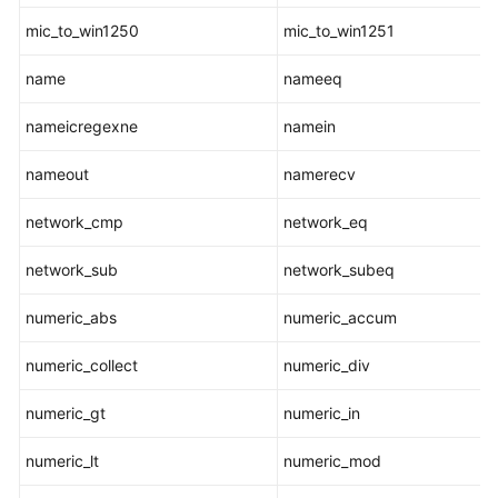
符
mic_to_win1250
mic_to_win1251
范
name
nameeq
围
函
nameicregexne
namein
数
和
nameout
namerecv
操
作
network_cmp
network_eq
符
network_sub
network_subeq
聚
集
numeric_abs
numeric_accum
函
数
numeric_collect
numeric_div
numeric_gt
numeric_in
窗
口
numeric_lt
numeric_mod
函
数