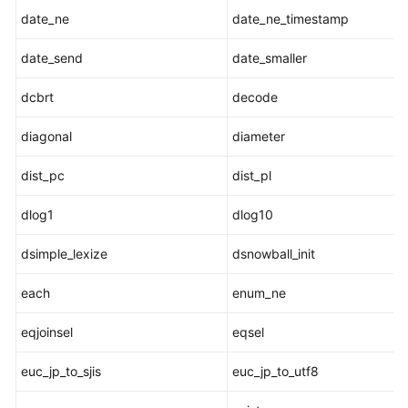
date_ne
date_ne_timestamp
数
date_send
date_smaller
据
类
dcbrt
decode
型
diagonal
diameter
常
量
dist_pc
dist_pl
与
宏
dlog1
dlog10
函
dsimple_lexize
dsnowball_init
数
和
each
enum_ne
操
作
eqjoinsel
eqsel
符
euc_jp_to_sjis
euc_jp_to_utf8
逻
辑