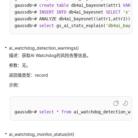
作
gaussdb
=
# 
create
table
 db4ai_bayesnet(attr1 
VARCHA
符
gaussdb
=
# 
INSERT
INTO
 db4ai_bayesnet 
SELECT
'x'
,
'x
gaussdb
=
# ANALYZE db4ai_bayesnet((attr1,attr2));

模
gaussdb
=
# 
select
 gs_ai_stats_explain(
'db4ai_bayesn
式
匹
配
ai_watchdog_detection_warnings()
操
描述：获取AI Watchdog的风险告警信息。
作
符
参数：无。
返回值类型：record
数
示例：
字
操
作
函
gaussdb
=
# 
数
select
*
from
和
操
作
ai_watchdog_monitor_status(int)