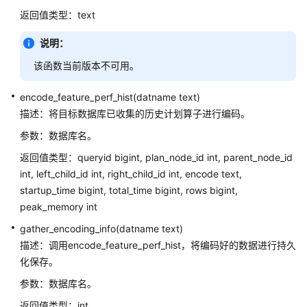
返回值类型：text
南
（集
说明：
中
式
该函数当前版本不可用。
_V2.0-
3.x）
encode_feature_perf_hist(datname text)
描述：将目标数据库已收集的历史计划算子进行编码。
数
参数：数据库名。
据
库
返回值类型：queryid bigint, plan_node_id int, parent_node_id
系
int, left_child_id int, right_child_id int, encode text,
统
startup_time bigint, total_time bigint, rows bigint,
概
peak_memory int
述
gather_encoding_info(datname text)
数
描述：调用encode_feature_perf_hist，将编码好的数据进行持久
据
化保存。
库
参数：数据库名。
安
全
返回值类型：int