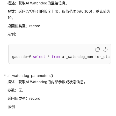
符
描述：获取AI Watchdog的监控信息。
参数：返回监控序列的长度上限，取值范围为(0,100)，默认值为
时
10。
间
和
返回值类型：record
日
示例：
期
处
理
函
gaussdb
=
# 
select
*
from
数
和
操
ai_watchdog_parameters()
作
符
描述：获取AI Watchdog的内部参数或状态信息。
参数：无。
类
返回值类型：record
型
转
示例：
换
函