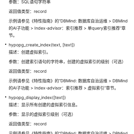
参数：SQL语句字符串
公
告
返回值类型：record
示例请参见《特性指南》的“DBMind: 数据库自治运维 > DBMind
产
的AI子功能 > Index-advisor：索引推荐 > 单query索引推荐”章
品
节。
介
绍
hypopg_create_index(text, [text])
描述：创建虚拟索引。
计
参数：创建索引语句的字符串，创建的虚拟索引的级别（可选）
费
说
返回值类型：record
明
示例请参见《特性指南》的“DBMind: 数据库自治运维 > DBMind
的AI子功能 > Index-advisor：索引推荐 > 虚拟索引”章节。
快
速
hypopg_display_index([text])
入
描述：显示所有创建的虚拟索引信息。
门
参数：显示的虚拟索引级别（可选）
用
返回值类型：record
户
示例请参见《特性指南》的“DBMind: 数据库自治运维 > DBMind