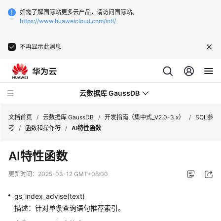
如需了解国际站更多云产品，请访问国际站。
https://www.huaweicloud.com/intl/
不再显示此消息
云数据库 GaussDB
文档首页
/
云数据库 GaussDB
/
开发指南（集中式_V2.0-3.x）
/
SQL参
考
/
函数和操作符
/
AI特性函数
最
AI特性函数
新
动
更新时间：
2025-03-12 GMT+08:00
态
gs_index_advise(text)
服
描述：针对单条查询语句推荐索引。
务