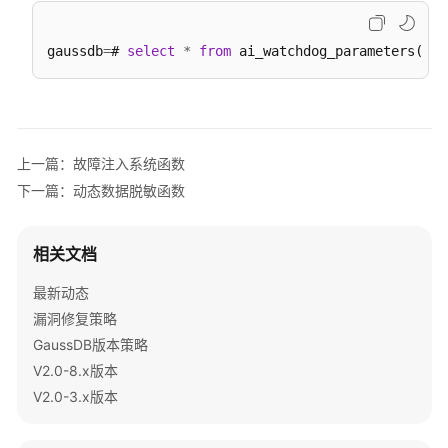
数
gaussdb
=
# 
select
*
from
几
何
函
数
和
上一篇：故障注入系统函数
操
下一篇：动态数据脱敏函数
作
符
相关文档
网
络
最新动态
地
漏洞修复策略
址
GaussDB版本策略
函
V2.0-8.x版本
数
V2.0-3.x版本
和
操
作