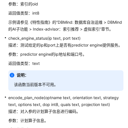
指
参数：索引的oid
南
返回值类型：int8
（集
中
示例请参见《特性指南》的“DBMind: 数据库自治运维 > DBMind
式
的AI子功能 > Index-advisor：索引推荐 > 虚拟索引”章节。
_V2.0-
check_engine_status(ip text, port text)
10.x）
描述：测试给定的ip和port上是否有predictor engine提供服务。
开
参数：predictor engine的ip地址和端口号。
发
返回值类型：text
指
南
说明：
（分
该函数当前版本不可用。
布
式
_V2.0-
encode_plan_node(optname text, orientation text, strategy
8.x）
text, options text, dop int8, quals text, projection text)
描述：对入参的计划算子信息进行编码。
开
参数：计划算子信息。
发