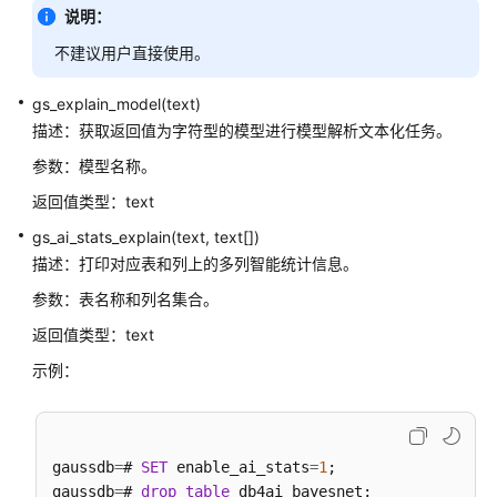
说明：
二
不建议用户直接使用。
进
制
gs_explain_model(text)
字
描述：获取返回值为字符型的模型进行模型解析文本化任务。
符
串
参数：模型名称。
函
返回值类型：text
数
和
gs_ai_stats_explain(text, text[])
操
描述：打印对应表和列上的多列智能统计信息。
作
参数：表名称和列名集合。
符
返回值类型：text
位
示例：
串
函
数
和
gaussdb
=
# 
SET
 enable_ai_stats
=
1
;

操
gaussdb
=
# 
drop
table
 db4ai_bayesnet;
