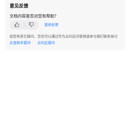
符
意见反馈
文档内容是否对您有帮助？
文
本
提供反馈
检
如您有其它疑问，您也可以通过华为云社区问答频道来与我们联系探讨
索
云宝助手提问
云社区提问
函
数
和
操
作
符
JSON/JSONB
函
数
和
操
作
符
©2026 Huaweicloud.com 版权所有
黔ICP备20004760号-14
苏B2-20130048号