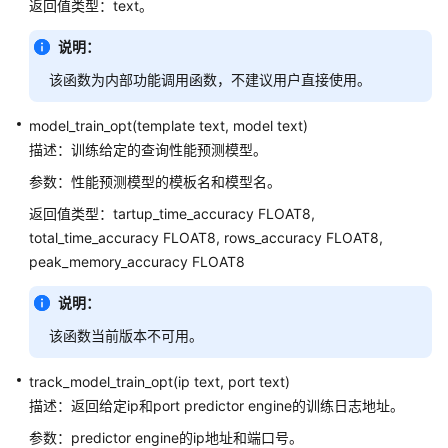
指
返回值类型：text。
南
说明：
（集
中
该函数为内部功能调用函数，不建议用户直接使用。
式
_V2.0-
model_train_opt(template text, model text)
8.x）
描述：训练给定的查询性能预测模型。
参数：性能预测模型的模板名和模型名。
开
发
返回值类型：tartup_time_accuracy FLOAT8,
指
total_time_accuracy FLOAT8, rows_accuracy FLOAT8,
南
peak_memory_accuracy FLOAT8
（分
布
说明：
式
该函数当前版本不可用。
_V2.0-
3.x）
track_model_train_opt(ip text, port text)
开
描述：返回给定ip和port predictor engine的训练日志地址。
发
参数：predictor engine的ip地址和端口号。
指