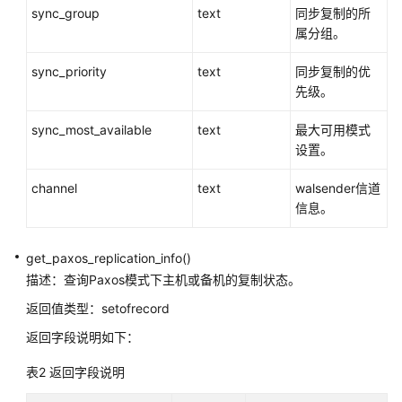
SQL
sync_group
text
同步复制的所
调
属分组。
优
指
sync_priority
text
同步复制的优
南
先级。
SQL
sync_most_available
text
最大可用模式
参
设置。
考
channel
text
walsender信道
SQL
信息。
关
get_paxos_replication_info()
键
描述：查询Paxos模式下主机或备机的复制状态。
字
返回值类型：setofrecord
数
返回字段说明如下：
据
类
表2
返回字段说明
型