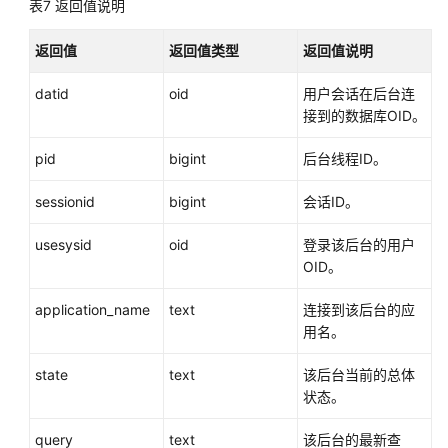
表7
返回值说明
Schema
返回值
返回值类型
返回值说明
配
datid
置
oid
用户会话在后台连
运
接到的数据库OID。
行
pid
bigint
后台线程ID。
参
数
sessionid
bigint
会话ID。
开
usesysid
oid
登录该后台的用户
发
OID。
指
南
application_name
text
连接到该后台的应
（分
用名。
布
式
state
text
该后台当前的总体
_V2.0-
状态。
2.x）
query
text
该后台的最新查