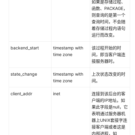
如果是存储过程、
函数、PACKAGE，
DDL
则查询的是第一个
语
查询时间，不会随
法
着存储过程内语句
一
运行而改变。
览
表
backend_start
timestamp with
该过程开始的时
time zone
间，即当客户端连
DML
接服务器时。
语
法
state_change
timestamp with
上次状态改变的时
一
time zone
间。
览
表
client_addr
inet
连接到该后台的客
户端的IP地址。如
DCL
果此字段是null，它
语
表明通过服务器机
法
器上UNIX套接字连
一
接客户端或者这是
览
内部进程，如