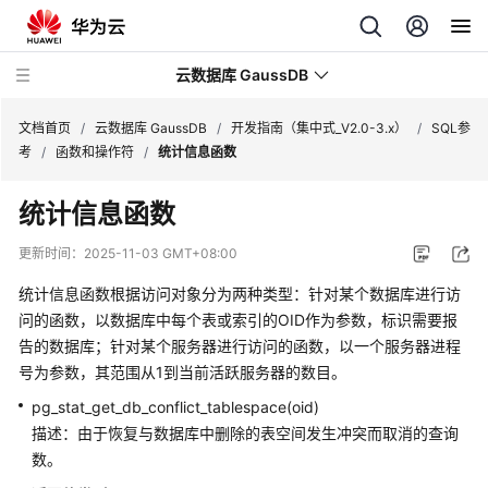
云数据库 GaussDB
文档首页
/
云数据库 GaussDB
/
开发指南（集中式_V2.0-3.x）
/
SQL参
考
/
函数和操作符
/
统计信息函数
最
统计信息函数
新
动
更新时间：
2025-11-03 GMT+08:00
态
统计信息函数根据访问对象分为两种类型：针对某个数据库进行访
服
问的函数，以数据库中每个表或索引的OID作为参数，标识需要报
务
告的数据库；针对某个服务器进行访问的函数，以一个服务器进程
公
号为参数，其范围从1到当前活跃服务器的数目。
告
pg_stat_get_db_conflict_tablespace(oid)
描述：由于恢复与数据库中删除的表空间发生冲突而取消的查询
产
数。
品