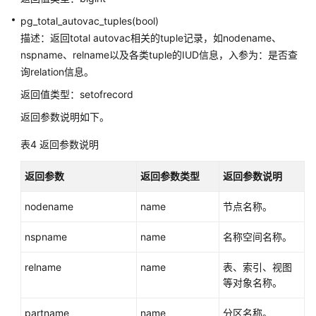
达
pg_total_autovac_tuples(bool)
式
描述：返回total autovac相关的tuple记录，如nodename、
函
nspname、relname以及各类tuple的IUD信息，入参为：是否查
数
询relation信息。
返回值类型：setofrecord
系
统
返回参数说明如下。
信
息
表4
返回参数说明
函
数
返回参数
返回参数类型
返回参数说明
系
nodename
name
节点名称。
统
管
nspname
name
名称空间名称。
理
函
relname
name
表、索引、视图
数
等对象名称。
partname
name
分区名称。
统