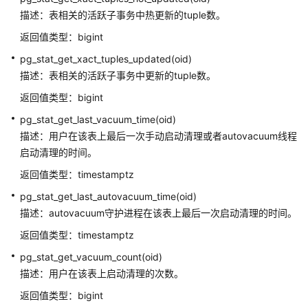
数
描述：表相关的活跃子事务中热更新的tuple数。
和
操
返回值类型：bigint
作
pg_stat_get_xact_tuples_updated(oid)
符
描述：表相关的活跃子事务中更新的tuple数。
聚
返回值类型：bigint
集
pg_stat_get_last_vacuum_time(oid)
函
描述：用户在该表上最后一次手动启动清理或者autovacuum线程
数
启动清理的时间。
窗
返回值类型：timestamptz
口
pg_stat_get_last_autovacuum_time(oid)
函
描述：autovacuum守护进程在该表上最后一次启动清理的时间。
数
返回值类型：timestamptz
安
pg_stat_get_vacuum_count(oid)
全
描述：用户在该表上启动清理的次数。
函
数
返回值类型：bigint