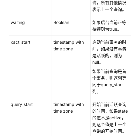
达
询。所有其他情况
式
表示上一个查询。
waiting
伪
Boolean
如果后台当前正等
列
待锁则为true。
xact_start
timestamp with
启动当前事务的时
类
time zone
间，如果没有事务
型
是活跃的，则为
转
null。
换
如果当前查询是首
系
个事务，则这列等
统
同于query_start
操
列。
作
query_start
timestamp with
开始当前活跃查询
事
time zone
的时间，如果state
务
的值不是active，
控
则这个值是上一个
制
查询的开始时间。