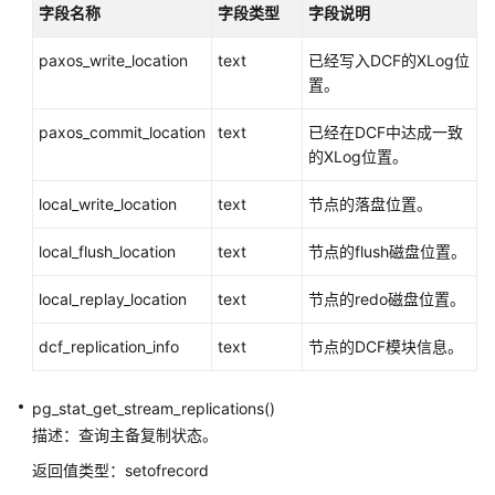
字段名称
字段类型
字段说明
常
量
paxos_write_location
text
已经写入DCF的XLog位
与
置。
宏
paxos_commit_location
text
已经在DCF中达成一致
的XLog位置。
函
数
local_write_location
text
节点的落盘位置。
和
操
local_flush_location
text
节点的flush磁盘位置。
作
符
local_replay_location
text
节点的redo磁盘位置。
逻
dcf_replication_info
text
节点的DCF模块信息。
辑
操
作
pg_stat_get_stream_replications()
符
描述：查询主备复制状态。
返回值类型：setofrecord
比