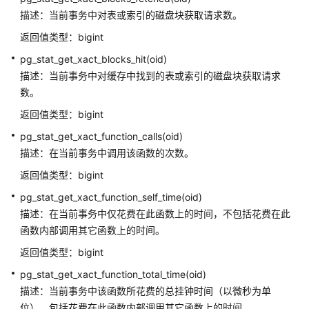
10.x）
描述：当前事务中对表或索引的磁盘块获取请求数。
返回值类型：bigint
开
pg_stat_get_xact_blocks_hit(oid)
发
描述：当前事务中对缓存中找到的表或索引的磁盘块获取请求
指
南
数。
（分
返回值类型：bigint
布
pg_stat_get_xact_function_calls(oid)
式
_V2.0-
描述：在当前事务中调用该函数的次数。
8.x）
返回值类型：bigint
pg_stat_get_xact_function_self_time(oid)
开
描述：在当前事务中仅花费在此函数上的时间，不包括花费在此
发
指
函数内部调用其它函数上的时间。
南
返回值类型：bigint
（集
pg_stat_get_xact_function_total_time(oid)
中
式
描述：当前事务中该函数所花费的总挂钟时间（以微秒为单
_V2.0-
位），包括花费在此函数内部调用其它函数上的时间。