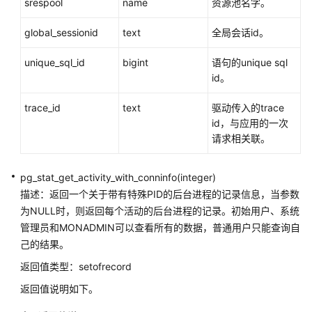
srespool
数
name
资源池名字。
global_sessionid
text
全局会话id。
存
储
unique_sql_id
bigint
语句的unique sql
过
id。
程
trace_id
text
驱动传入的trace
自
id，与应用的一次
治
请求相关联。
事
务
pg_stat_get_activity_with_conninfo(integer)
系
描述：返回一个关于带有特殊PID的后台进程的记录信息，当参数
统
为NULL时，则返回每个活动的后台进程的记录。初始用户、系统
表
管理员和MONADMIN可以查看所有的数据，普通用户只能查询自
和
己的结果。
系
返回值类型：setofrecord
统
视
返回值说明如下。
图