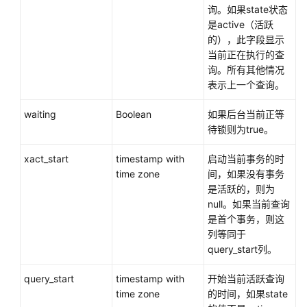
开
询。如果state状态
发
是active（活跃
指
的），此字段显示
南
当前正在执行的查
（集
询。所有其他情况
中
表示上一个查询。
式
_V2.0-
waiting
Boolean
如果后台当前正等
2.x）
待锁则为true。
M-
xact_start
timestamp with
启动当前事务的时
Compatibility
time zone
间，如果没有事务
开
是活跃的，则为
发
null。如果当前查询
指
是首个事务，则这
南
列等同于
（分
query_start列。
布
式
query_start
timestamp with
开始当前活跃查询
_V2.0-
time zone
的时间，如果state
10.x）