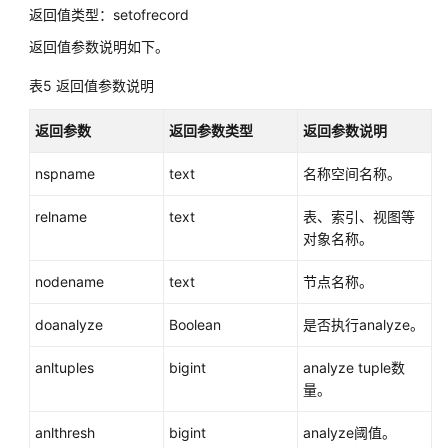
返回值类型：setofrecord
函
数
返回值参数说明如下。
表5
返回值参数说明
全
局
临
返回参数
返回参数类型
返回参数说明
时
nspname
表
text
名称空间名称。
函
relname
text
表、索引、视图等
数
对象名称。
故
nodename
text
节点名称。
障
注
doanalyze
Boolean
是否执行analyze。
入
系
anltuples
bigint
analyze tuple数
统
量。
函
数
anlthresh
bigint
analyze阈值。