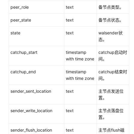
3.x）
peer_role
text
备节点类型。
数
peer_state
text
备节点状态。
据
库
state
text
walsender状
系
态。
统
概
catchup_start
timestamp
catchup启动时
述
with time zone
间。
数
catchup_end
timestamp
catchup结束时
据
with time zone
间。
库
安
sender_sent_location
text
主节点发送位
全
置。
sender_write_location
数
text
主节点落盘位
据
置。
库
sender_flush_location
text
主节点flush磁
使