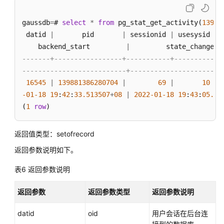
检
测
gaussdb
=
# 
select
*
from
 pg_stat_get_activity(
13988
修
 datid 
|
       pid       
|
 sessionid 
|
 usesysid 
|
 
复
    backend_start         
|
         state_change  
函
-------+-----------------+-----------+----------+-
数
--------------------------+-----------------------
16545
|
XML
139881386280704
|
69
|
10
|
 
类
-01
-18
19
:
42
:
33.513507
+
08
|
2022
-01
-18
19
:
43
:
05.16
型
(
1
row
)
函
数
返回值类型：setofrecord
返回参数说明如下。
XMLTYPE
类
表6
返回参数说明
型
函
返回参数
返回参数类型
返回参数说明
数
datid
oid
用户会话在后台连
Global