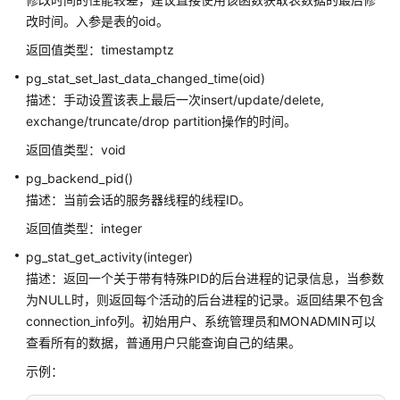
询
改时间。入参是表的oid。
函
返回值类型：timestamptz
数
pg_stat_set_last_data_changed_time(oid)
内
描述：手动设置该表上最后一次insert/update/delete,
部
exchange/truncate/drop partition操作的时间。
函
返回值类型：void
数
pg_backend_pid()
Global
描述：当前会话的服务器线程的线程ID。
SysCache
返回值类型：integer
特
性
pg_stat_get_activity(integer)
函
描述：返回一个关于带有特殊PID的后台进程的记录信息，当参数
数
为NULL时，则返回每个活动的后台进程的记录。返回结果不包含
connection_info列。初始用户、系统管理员和MONADMIN可以
数
查看所有的数据，普通用户只能查询自己的结果。
据
损
示例：
坏