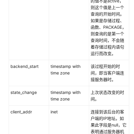
的值不是active，
则这个值是上一个
M-
查询的开始时间。
Compatibility
如果是存储过程、
开
函数、PACKAGE，
发
则查询的是第一个
指
查询时间，不会随
南
着存储过程内语句
（分
运行而改变。
布
式
backend_start
timestamp with
该过程开始的时
_V2.0-
time zone
间，即当客户端连
8.x）
接服务器时。
M-
state_change
timestamp with
上次状态改变的时
Compatibility
time zone
间。
开
client_addr
发
inet
连接到该后台的客
指
户端的IP地址。如
南
果此字段是null，它
（集
表明通过服务器机