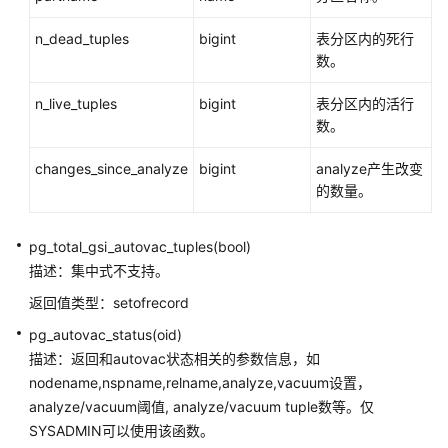
计
n_dead_tuples
bigint
表分区内的死行
信
数。
息
函
n_live_tuples
bigint
表分区内的活行
数
数。
触
changes_since_analyze
bigint
analyze产生改变
发
的数量。
器
函
数
pg_total_gsi_autovac_tuples(bool)
描述：集中式不支持。
HashFunc
返回值类型：setofrecord
函
数
pg_autovac_status(oid)
描述：返回和autovac状态相关的参数信息，如
提
nodename,nspname,relname,analyze,vacuum设置，
示
analyze/vacuum阈值, analyze/vacuum tuple数等。仅
信
SYSADMIN可以使用该函数。
息