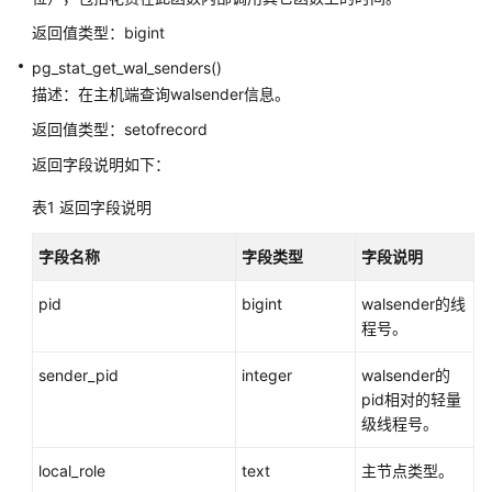
8.x）
返回值类型：bigint
pg_stat_get_wal_senders()
开
发
描述：在主机端查询walsender信息。
指
返回值类型：setofrecord
南
返回字段说明如下：
（分
布
表1
返回字段说明
式
_V2.0-
字段名称
字段类型
字段说明
3.x）
pid
bigint
walsender的线
开
程号。
发
指
sender_pid
integer
walsender的
南
pid相对的轻量
（集
级线程号。
中
式
local_role
text
主节点类型。
_V2.0-