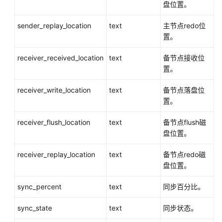
盘位置。
用
入
sender_replay_location
text
主节点redo位
门
置。
开
receiver_received_location
text
备节点接收位
发
置。
设
计
receiver_write_location
text
备节点落盘位
建
置。
议
receiver_flush_location
text
备节点flush磁
应
盘位置。
用
程
receiver_replay_location
text
备节点redo磁
序
盘位置。
开
发
sync_percent
text
同步百分比。
教
程
sync_state
text
同步状态。