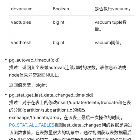
AI
dovacuum
Boolean
是否执行vacuum。
特
性
vactuples
bigint
vacuum tuple数
函
量。
数
vacthresh
bigint
vacuum阈值。
动
态
pg_autovac_timeout(oid)
数
描述：返回某个表做autovac连续超时的次数，表信息非法或
据
脱
node信息异常返回NULL。
敏
返回值类型：bigint
函
pg_stat_get_last_data_changed_time(oid)
数
描述：对于在表上的修改insert/update/delete/truncate和在表
层
的分区(partition/subpartition)上的修改
次
exchange/truncate/drop，在该表上最后一次操作的时间，
递
PG_STAT_ALL_TABLES
视图last_data_changed列的数据是通过
归
该函数求值，在表数量很大的场景中，通过视图获取表数据最后
查
修改时间的性能较差，建议直接使用该函数获取表数据的最后修