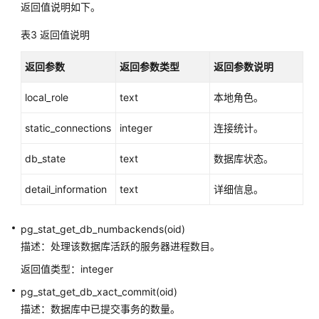
较
返回值说明如下。
操
表3
返回值说明
作
符
返回参数
返回参数类型
返回参数说明
字
local_role
text
本地角色。
符
处
static_connections
integer
连接统计。
理
函
db_state
text
数据库状态。
数
和
detail_information
text
详细信息。
操
作
符
pg_stat_get_db_numbackends(oid)
描述：处理该数据库活跃的服务器进程数目。
二
返回值类型：integer
进
制
pg_stat_get_db_xact_commit(oid)
字
描述：数据库中已提交事务的数量。