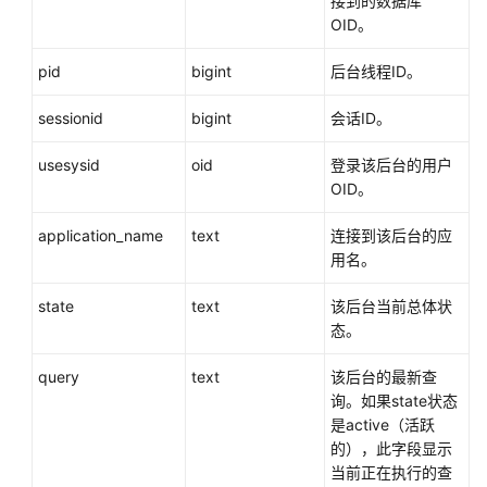
接到的数据库
Plsql
OID。
Cache
特
pid
bigint
后台线程ID。
性
函
sessionid
bigint
会话ID。
数
usesysid
oid
登录该后台的用户
其
OID。
他
系
application_name
text
连接到该后台的应
统
用名。
函
数
state
text
该后台当前总体状
态。
废
弃
query
text
该后台的最新查
函
询。如果state状态
数
是active（活跃
的），此字段显示
表
当前正在执行的查