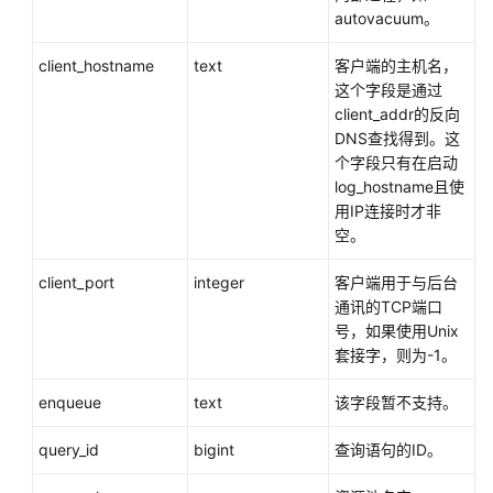
表
autovacuum。
SQL
client_hostname
text
客户端的主机名，
语
这个字段是通过
法
client_addr的反向
DNS查找得到。这
附
个字段只有在启动
录
log_hostname且使
用IP连接时才非
最
空。
佳
实
client_port
integer
客户端用于与后台
践
通讯的TCP端口
号，如果使用Unix
用
套接字，则为-1。
户
自
enqueue
text
该字段暂不支持。
定
义
query_id
bigint
查询语句的ID。
函