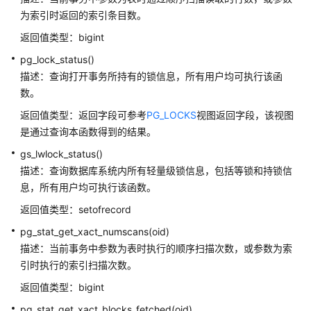
指
为索引时返回的索引条目数。
南
返回值类型：bigint
开
pg_lock_status()
发
描述：查询打开事务所持有的锁信息，所有用户均可执行该函
指
数。
南
（分
返回值类型：返回字段可参考
PG_LOCKS
视图返回字段，该视图
布
是通过查询本函数得到的结果。
式
gs_lwlock_status()
_V2.0-
描述：查询数据库系统内所有轻量级锁信息，包括等锁和持锁信
10.x）
息，所有用户均可执行该函数。
开
返回值类型：setofrecord
发
pg_stat_get_xact_numscans(oid)
指
描述：当前事务中参数为表时执行的顺序扫描次数，或参数为索
南
（集
引时执行的索引扫描次数。
中
返回值类型：bigint
式
pg_stat_get_xact_blocks_fetched(oid)
_V2.0-