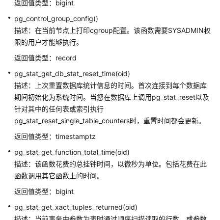
介
返回值类型：bigint
绍
pg_control_group_config()
描述：在当前节点上打印cgroup配置。该函数需要SYSADMIN权
计
限的用户才能够执行。
费
说
返回值类型：record
明
pg_stat_get_db_stat_reset_time(oid)
描述：上次重置数据库统计信息的时间。首次连接到每个数据库
快
期间初始化为系统时间。当您在数据库上调用pg_stat_reset以及
速
针对其中的任何表或索引执行
入
pg_stat_reset_single_table_counters时，重置时间都会更新。
门
返回值类型：timestamptz
用
pg_stat_get_function_total_time(oid)
户
描述：该函数花费的总挂钟时间，以微秒为单位。包括花费在此
指
函数调用其它函数上的时间。
南
返回值类型：bigint
开
pg_stat_get_xact_tuples_returned(oid)
发
描述：当前事务中参数为表时通过顺序扫描读取的行数，或参数