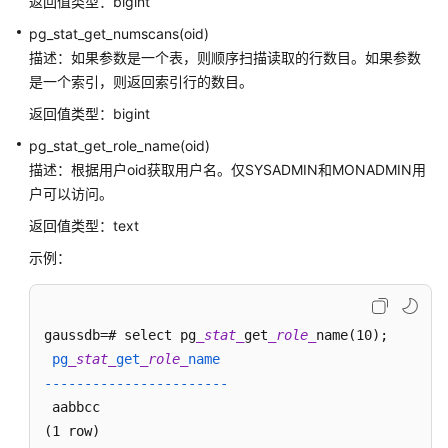
返回值类型：bigint
期
pg_stat_get_numscans(oid)
处
描述：如果参数是一个表，则顺序扫描读取的行数目。如果参数
理
是一个索引，则返回索引行的数目。
函
数
返回值类型：bigint
和
pg_stat_get_role_name(oid)
操
描述：根据用户oid获取用户名。仅SYSADMIN和MONADMIN用
作
户可以访问。
符
返回值类型：text
类
示例：
型
转
换
函
gaussdb=# select pg
_stat_
get
_role_
数
 pg
_stat_
get
_role_
name

-----------------------
几
 aabbcc

何
(1 row)
函