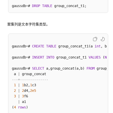
层
gaussdb
=
# 
DROP
TABLE
次
递
归
聚集列是文本字符集类型。
查
询
函
数
gaussdb
=
# 
CREATE
TABLE
 group_concat_t1(a 
int
, b te
内
gaussdb
=
# 
INSERT
INTO
 group_concat_t1 
VALUES
 (
NULL
部
函
gaussdb
=
# 
SELECT
 a,group_concat(a,b) 
FROM
 group_co
数
 a 
|
---+--------------
Global
1
|
1
b2,
1
c3

SysCache
2
|
2
d4,
2e5
特
3
|
3
f6

性
|
 a1

函
(
4
rows
)

数