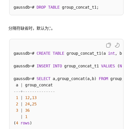
入
系
gaussdb
=
# 
DROP
TABLE
统
函
数
分隔符缺省时，默认为','。
AI
特
性
gaussdb
=
# 
CREATE
TABLE
 group_concat_t1(a 
int
, b 
in
函
数
gaussdb
=
# 
INSERT
INTO
 group_concat_t1 
VALUES
 (
NULL
动
gaussdb
=
# 
SELECT
 a,group_concat(a,b) 
FROM
 group_co
态
 a 
|
数
---+--------------
据
1
|
12
,
13
脱
2
|
24
,
25
敏
3
|
36
函
|
1
数
(
4
rows
)
