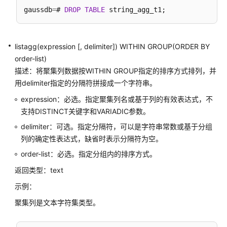
作
gaussdb
=
# 
DROP
TABLE
符
模
listagg(expression [, delimiter]) WITHIN GROUP(ORDER BY
式
order-list)
匹
描述：将聚集列数据按WITHIN GROUP指定的排序方式排列，并
配
用delimiter指定的分隔符拼接成一个字符串。
操
作
expression：必选。指定聚集列名或基于列的有效表达式，不
符
支持DISTINCT关键字和VARIADIC参数。
delimiter：可选。指定分隔符，可以是字符串常数或基于分组
数
列的确定性表达式，缺省时表示分隔符为空。
字
操
order-list：必选。指定分组内的排序方式。
作
返回类型：text
函
数
示例：
和
聚集列是文本字符集类型。
操
作