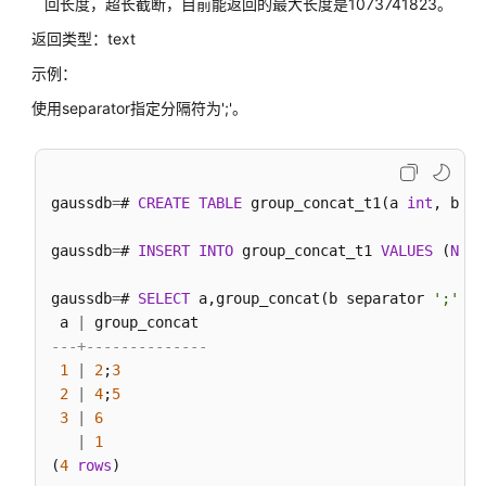
回长度，超长截断，目前能返回的最大长度是1073741823。
数
返回类型：text
提
示例：
示
信
使用separator指定分隔符为';'。
息
函
数
gaussdb
=
# 
CREATE
TABLE
 group_concat_t1(a 
int
, b 
in
全
局
gaussdb
=
# 
INSERT
INTO
 group_concat_t1 
VALUES
 (
NULL
临
时
gaussdb
=
# 
SELECT
 a,group_concat(b separator 
';'
) 
F
表
 a 
|
函
---+--------------
数
1
|
2
;
3
2
|
4
;
5
故
3
|
6
障
|
1
注
(
4
rows
)
