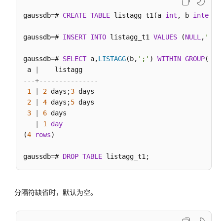
符
gaussdb
=
# 
CREATE
TABLE
 listagg_t1(a 
int
, b 
interva
范
gaussdb
=
# 
INSERT
INTO
 listagg_t1 
VALUES
 (
NULL
,
'1 d
围
函
gaussdb
=
# 
SELECT
 a,
LISTAGG
(b,
';'
) 
WITHIN
GROUP
(
ORD
数
 a 
|
和
---+---------------
操
1
|
2
 days;
3
 days

作
2
|
4
 days;
5
 days

符
3
|
6
 days

|
1
day
聚
(
4
rows
)

集
函
gaussdb
=
# 
DROP
TABLE
数
窗
分隔符缺省时，默认为空。
口
函
数