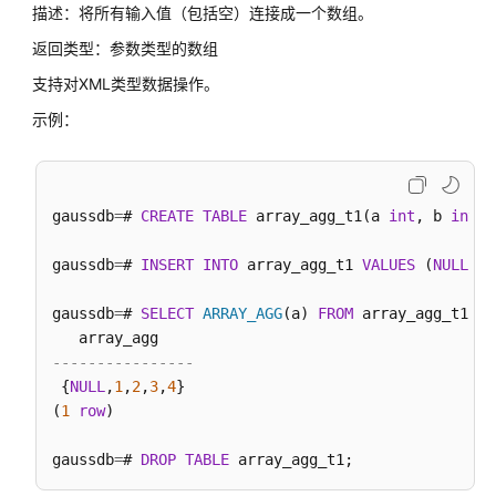
描述：将所有输入值（包括空）连接成一个数组。
操
作
返回类型：参数类型的数组
符
支持对XML类型数据操作。
比
示例：
较
操
作
符
gaussdb
=
# 
CREATE
TABLE
 array_agg_t1(a 
int
, b 
int
);

gaussdb
=
# 
字
INSERT
INTO
 array_agg_t1 
VALUES
 (
NULL
,
1
)
符
gaussdb
=
# 
处
SELECT
ARRAY_AGG
(a) 
FROM
 array_agg_t1;

理
----------------
函
 {
NULL
,
1
,
数
2
,
3
,
4
}

(
1
row
)

和
操
gaussdb
=
# 
作
DROP
TABLE
符