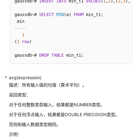
gaussdb
指
=
# 
INSERT
INTO
 min_t1 
VALUES
(
1
,
2
),(
2
,
3
),(
3
,
南
gaussdb
（集
=
# 
SELECT
MIN
(a) 
FROM
 min_t1;

中
-----
式
_V2.0-
1
(
1
8.x）
row
)

gaussdb
=
# 
DROP
TABLE
开
发
指
南
avg(expression)
（分
描述：所有输入值的均值（算术平均）。
布
返回类型：
式
_V2.0-
对于任何整数类型输入，结果都是NUMBER类型。
3.x）
对于任何浮点输入，结果都是DOUBLE PRECISION类型。
否则和输入数据类型相同。
开
发
示例：
指