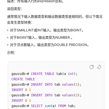
描述：所有输入行的expression总和。
公
告
返回类型：
通常情况下输入数据类型和输出数据类型是相同的，但以下情况
产
会发生类型转换：
品
介
对于SMALLINT或INT输入，输出类型为BIGINT。
绍
对于BIGINT输入，输出类型为NUMBER 。
对于浮点数输入，输出类型为DOUBLE PRECISION。
计
费
示例：
说
明
快
gaussdb
=
# 
CREATE
TABLE
 tab(a 
int
速
CREATE
TABLE
入
gaussdb
=
# 
INSERT
INTO
 tab 
values
(
1
门
INSERT
0
1
gaussdb
=
# 
INSERT
INTO
 tab 
values
(
2
用
INSERT
0
1
户
gaussdb
=
# 
SELECT
sum
(a) 
FROM
 tab;
