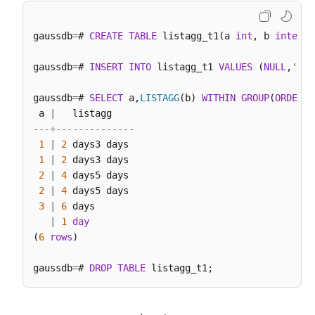
函
数
gaussdb
=
# 
CREATE
TABLE
 listagg_t1(a 
int
, b 
interva
条
gaussdb
=
# 
INSERT
INTO
 listagg_t1 
VALUES
 (
NULL
,
'1 d
件
表
gaussdb
=
# 
SELECT
 a,
LISTAGG
(b) 
WITHIN
GROUP
(
ORDER
B
达
 a 
|
式
---+--------------
函
1
|
2
 days3 days

数
1
|
2
 days3 days

2
|
4
 days5 days

系
2
|
4
 days5 days

统
3
|
6
 days

信
|
1
day
息
(
6
rows
)

函
数
gaussdb
=
# 
DROP
TABLE
系
统