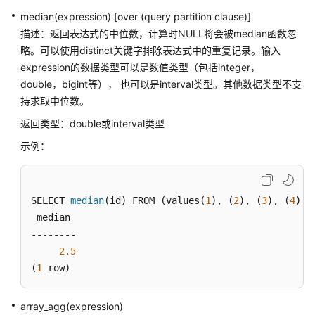
median(expression) [over (query partition clause)]
数
描述：返回表达式的中位数，计算时NULL将会被median函数忽
据
略。可以使用distinct关键字排除表达式中的重复记录。输入
类
expression的数据类型可以是数值类型（包括integer，
型
double，bigint等）， 也可以是interval类型。其他数据类型不支
持求取中位数。
常
量
返回类型：double或interval类型
与
示例：
宏
函
SELECT 
数
median
(id) FROM (values(
1
), (
2
), (
3
), (
4
), 
和
 median

操
--------

作
2.5
符
(
1
 row)
逻
array_agg(expression)
辑