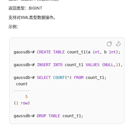
开
返回类型：BIGINT
发
支持对XML类型数据操作。
教
程
示例：
SQL
调
优
gaussdb
=
# 
CREATE
TABLE
 count_t1(a 
int
, b 
int
);

指
南
gaussdb
=
# 
INSERT
INTO
 count_t1 
VALUES
 (
NULL
,
1
),(
1
,
SQL
gaussdb
=
# 
SELECT
COUNT
(
*
) 
FROM
 count_t1;

参
考
-------
5
SQL
(
1
row
)

关
gaussdb
=
# 
DROP
TABLE
键
字