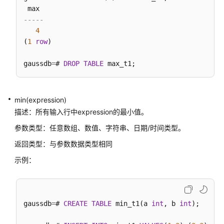
指
南
-----
（集
4
中
(
1
row
)

式
_V2.0-
gaussdb
=
# 
DROP
TABLE
10.x）
开
min(expression)
发
描述：所有输入行中expression的最小值。
指
南
参数类型：任意数组、数值、字符串、日期/时间类型。
（分
返回类型：与参数数据类型相同
布
式
示例：
_V2.0-
8.x）
gaussdb
开
=
# 
CREATE
TABLE
 min_t1(a 
int
, b 
int
);

发