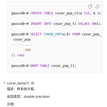
南
（分
布
gaussdb
=
# 
CREATE
TABLE
 covar_pop_t1(a 
int
, b 
int
);

式
_V2.0-
gaussdb
=
# 
INSERT
INTO
 covar_pop_t1 
VALUES
 (
NULL
,
11
10.x）
gaussdb
=
# 
SELECT
COVAR_POP
(a,b) 
FROM
 covar_pop_t1;

M-
Compatibility
-----------
开
100
发
(
1
row
)

指
南
gaussdb
=
# 
DROP
TABLE
（分
布
式
covar_samp(Y, X)
_V2.0-
描述：样本协方差。
8.x）
返回类型：double precision
M-
示例：