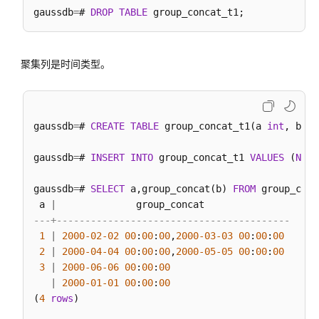
弃
gaussdb
=
# 
DROP
TABLE
函
数
聚集列是时间类型。
表
达
式
gaussdb
=
# 
CREATE
TABLE
 group_concat_t1(a 
int
, b 
ti
伪
列
gaussdb
=
# 
INSERT
INTO
 group_concat_t1 
VALUES
 (
NULL
类
gaussdb
=
# 
SELECT
 a,group_concat(b) 
FROM
 group_conc
型
 a 
|
转
---+-----------------------------------------
换
1
|
2000
-02
-02
00
:
00
:
00
,
2000
-03
-03
00
:
00
:
00
2
|
2000
-04
-04
00
:
00
:
00
,
2000
-05
-05
00
:
00
:
00
系
3
|
2000
-06
-06
00
:
00
:
00
统
|
2000
-01
-01
00
:
00
:
00
操
(
4
rows
)

作