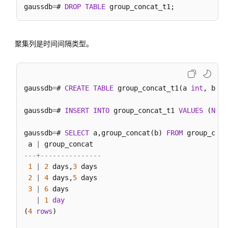
gaussdb
DCL
=
# 
DROP
TABLE
语
法
一
聚集列是时间间隔类型。
览
表
SQL
gaussdb
=
# 
CREATE
TABLE
 group_concat_t1(a 
int
, b 
in
语
法
gaussdb
=
# 
INSERT
INTO
 group_concat_t1 
VALUES
 (
NULL
附
gaussdb
=
# 
SELECT
 a,group_concat(b) 
FROM
 group_conc
录
 a 
|
---+---------------
1
|
最
2
 days,
3
 days

2
|
佳
4
 days,
5
 days

3
|
实
6
 days

|
践
1
day
(
4
rows
)

用