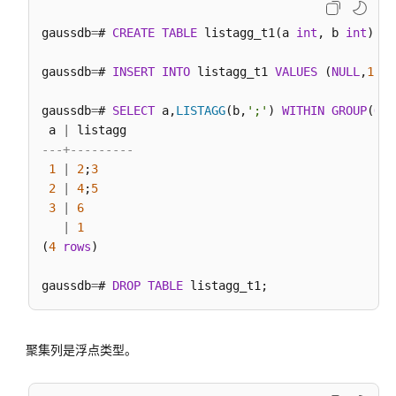
数
gaussdb
=
# 
CREATE
TABLE
 listagg_t1(a 
int
, b 
int
);

几
gaussdb
=
# 
INSERT
INTO
 listagg_t1 
VALUES
 (
NULL
,
1
),(
何
函
gaussdb
=
# 
SELECT
 a,
LISTAGG
(b,
';'
) 
WITHIN
GROUP
(
ORD
数
 a 
|
和
---+---------
操
1
|
2
;
3
作
2
|
4
;
5
符
3
|
6
|
1
网
(
4
rows
)

络
地
gaussdb
=
# 
DROP
TABLE
址
函
数
聚集列是浮点类型。
和
操
作