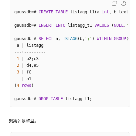
符
gaussdb
=
# 
CREATE
TABLE
 listagg_t1(a 
int
, b text);

时
间
gaussdb
=
# 
INSERT
INTO
 listagg_t1 
VALUES
 (
NULL
,
'a1'
和
日
gaussdb
=
# 
SELECT
 a,
LISTAGG
(b,
';'
) 
WITHIN
GROUP
(
ORD
期
 a 
|
处
---+---------
理
1
|
 b2;c3

函
2
|
 d4;e5

数
3
|
 f6

和
|
 a1

操
(
4
rows
)

作
符
gaussdb
=
# 
DROP
TABLE
类
型
聚集列是整型。
转
换
函