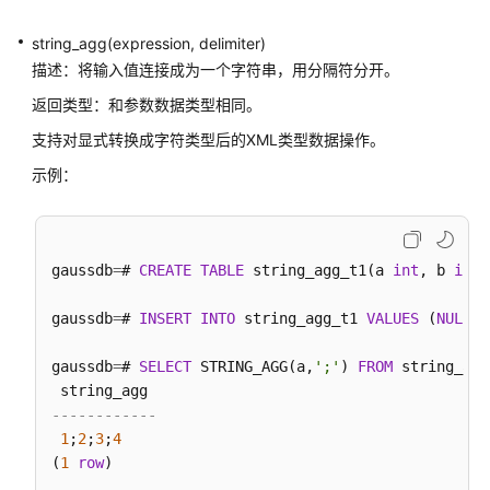
二
string_agg(expression, delimiter)
进
描述：将输入值连接成为一个字符串，用分隔符分开。
制
返回类型：和参数数据类型相同。
字
符
支持对显式转换成字符类型后的XML类型数据操作。
串
示例：
函
数
和
操
gaussdb
=
# 
CREATE
TABLE
 string_agg_t1(a 
int
, b 
int
)
作
符
gaussdb
=
# 
INSERT
INTO
 string_agg_t1 
VALUES
 (
NULL
,
1
位
gaussdb
=
# 
SELECT
 STRING_AGG(a,
';'
) 
FROM
 string_agg
串
函
------------
数
1
;
2
;
3
;
4
和
(
1
row
)

操