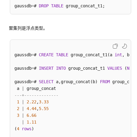
型
gaussdb
=
# 
DROP
TABLE
函
数
聚集列是浮点类型。
Global
Plsql
Cache
特
gaussdb
=
# 
CREATE
TABLE
 group_concat_t1(a 
int
, b 
fl
性
函
gaussdb
=
# 
INSERT
INTO
 group_concat_t1 
VALUES
 (
NULL
数
gaussdb
=
# 
SELECT
 a,group_concat(b) 
FROM
 group_conc
其
 a 
|
他
---+--------------
系
1
|
2.22
,
3.33
统
2
|
4.44
,
5.55
函
3
|
6.66
数
|
1.11
(
4
rows
)

废