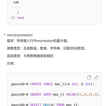
指
南
-----
3
(
1
row
开
发
指
南
max(expression)
描述：所有输入行中expression的最大值。
开
参数类型：任意数组、数值、字符串、日期/时间类型。
发
指
返回类型：与参数数据类型相同
南
示例：
（分
布
式
_V2.0-
gaussdb
=
# 
CREATE
TABLE
 max_t1(a 
int
, b 
int
);

10.x）
gaussdb
=
# 
INSERT
INTO
 max_t1 
VALUES
(
1
,
2
),(
2
,
3
),(
3
,
开
发
gaussdb
=
# 
SELECT
MAX
(a) 
FROM
 max_t1;
