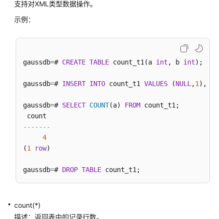
支持对XML类型数据操作。
示例：
数
据
库
使
gaussdb
=
# 
CREATE
TABLE
 count_t1(a 
int
, b 
int
);

用
入
gaussdb
=
# 
INSERT
INTO
 count_t1 
VALUES
 (
NULL
,
1
),(
1
,
门
gaussdb
=
# 
SELECT
COUNT
(a) 
FROM
 count_t1;

开
发
-------
设
4
计
(
1
row
)

建
议
gaussdb
=
# 
DROP
TABLE
应
用
count(*)
程
序
描述：返回表中的记录行数。