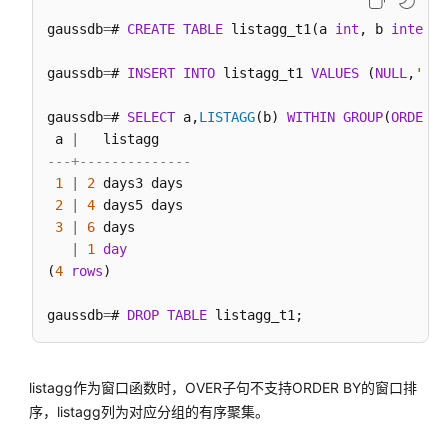
gaussdb
=
# 
CREATE
TABLE
 listagg_t1(a 
int
, b 
interva
安
全
gaussdb
=
# 
INSERT
INTO
 listagg_t1 
VALUES
 (
NULL
,
'1 d
函
数
gaussdb
=
# 
SELECT
 a,
LISTAGG
(b) 
WITHIN
GROUP
(
ORDER
B
 a 
|
密
---+--------------
态
1
|
2
 days3 days

函
2
|
4
 days5 days

数
3
|
6
 days

和
|
1
day
操
(
4
rows
)

作
符
gaussdb
=
# 
DROP
TABLE
返
回
listagg作为窗口函数时，OVER子句不支持ORDER BY的窗口排
集
序，listagg列为对应分组的有序聚集。
合
的