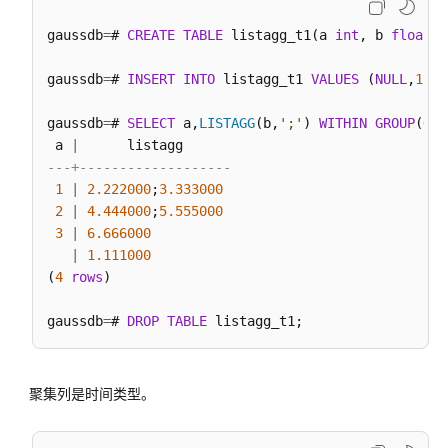
符
gaussdb
=
# 
CREATE
TABLE
 listagg_t1(a 
int
, b 
float
);

文
gaussdb
=
# 
INSERT
INTO
 listagg_t1 
VALUES
 (
NULL
,
1.11
本
检
gaussdb
=
# 
SELECT
 a,
LISTAGG
(b,
';'
) 
WITHIN
GROUP
(
ORD
索
 a 
|
函
---+-------------------
数
1
|
2.222000
;
3.333000
和
2
|
4.444000
;
5.555000
操
3
|
6.666000
作
|
1.111000
符
(
4
rows
)

JSON/JSONB
gaussdb
=
# 
DROP
TABLE
函
数
和
聚集列是时间类型。
操
作
符