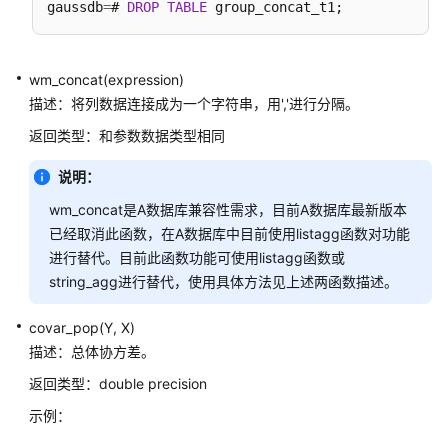
gaussdb
=
# 
DROP
TABLE
布
式
_V2.0-
2.x）
wm_concat(expression)
描述：将列数据连接成为一个字符串，用','进行分隔。
开
返回类型：和参数数据类型相同
发
指
说明：
南
wm_concat是A数据库兼容性需求，目前A数据库最新版本
（集
中
已经取消此函数，在A数据库中目前使用listagg函数对功能
式
进行替代。目前此函数功能可使用listagg函数或
_V2.0-
string_agg进行替代，使用具体方法见上述两函数描述。
2.x）
covar_pop(Y, X)
M-
描述：总体协方差。
Compatibility
返回类型：double precision
开
发
示例：
指