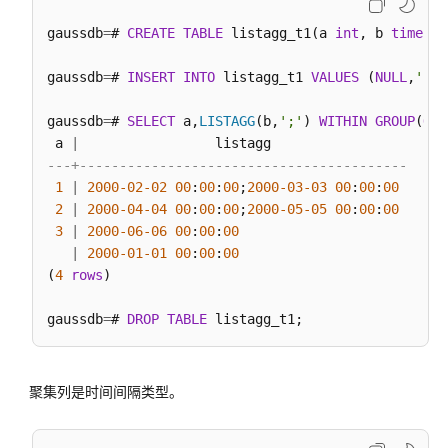
gaussdb
=
# 
CREATE
TABLE
 listagg_t1(a 
int
, b 
timesta
HLL
函
gaussdb
=
# 
INSERT
INTO
 listagg_t1 
VALUES
 (
NULL
,
'200
数
和
gaussdb
=
# 
SELECT
 a,
LISTAGG
(b,
';'
) 
WITHIN
GROUP
(
ORD
操
 a 
|
作
---+-----------------------------------------
符
1
|
2000
-02
-02
00
:
00
:
00
;
2000
-03
-03
00
:
00
:
00
2
|
2000
-04
-04
00
:
00
:
00
;
2000
-05
-05
00
:
00
:
00
SEQUENCE
3
|
2000
-06
-06
00
:
00
:
00
函
|
2000
-01
-01
00
:
00
:
00
数
(
4
rows
)

数
gaussdb
=
# 
DROP
TABLE
组
函
数
聚集列是时间间隔类型。
和
操
作