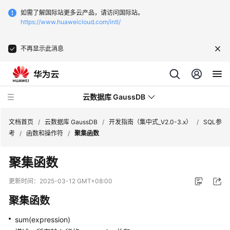
如需了解国际站更多云产品，请访问国际站。
https://www.huaweicloud.com/intl/
不再显示此消息
云数据库 GaussDB
文档首页
/
云数据库 GaussDB
/
开发指南（集中式_V2.0-3.x）
/
SQL参
考
/
函数和操作符
/
聚集函数
最
聚集函数
新
动
更新时间：
2025-03-12 GMT+08:00
态
聚集函数
服
sum(expression)
务