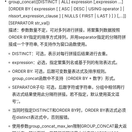
group_concat([DISTINCT | ALL] expression [,expression ...]
管
理
[ORDER BY { expression [ [ ASC | DESC | USING operator ] |
函
nlssort_expression_clause ] [ NULLS { FIRST | LAST } ] } [,...]]
数
[SEPARATOR str_val])
描述：参数数量不定，可对多列进行拼接，将聚集列数据按照
统
ORDER BY指定的排序方式排列，并用separator指定的分隔符拼
计
接成一个字符串, 不支持作为窗口函数使用。
信
DISTINCT：可选，表示对每行拼接后结果进行去重。
息
函
expression：必选，指定聚集列名或基于列的有效表达式。
数
ORDER BY: 可选，后跟可变数量表达式及排序规则。
group_concat函数中不支持（ORDER BY + 数字）形式。
触
SEPARATOR子句: 可选，后跟字符或字符串，分组中相邻两行
发
器
表达式结果使用此分隔符拼接。若不指定，默认使用英文逗
函
号‘,’。
数
当同时指定DISTINCT和ORDER BY时，ORDER BY表达式必须
在distinct表达式中，否则报错。
HashFunc
使用参数group_concat_max_len限制GROUP_CONCAT最大返
函