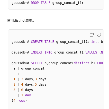
gaussdb
=
# 
DROP
TABLE
户
自
定
义
使用distinct去重。
函
数
存
gaussdb
=
# 
CREATE
TABLE
 group_concat_t1(a 
int
, b 
in
储
过
gaussdb
=
# 
INSERT
INTO
 group_concat_t1 
VALUES
 (
NULL
程
gaussdb
=
# 
SELECT
 a,group_concat(
distinct
 b) 
FROM
 g
 a 
|
自
---+---------------
治
1
|
事
2
 days,
3
 days

2
|
务
4
 days,
5
 days

3
|
6
 days

|
1
day
系
(
4
rows
)

统
表