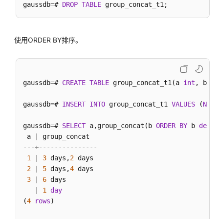
gaussdb
=
# 
DROP
TABLE
和
系
统
视
使用ORDER BY排序。
图
Schema
gaussdb
=
# 
CREATE
TABLE
 group_concat_t1(a 
int
, b 
in
配
gaussdb
置
=
# 
INSERT
INTO
 group_concat_t1 
VALUES
 (
NULL
运
gaussdb
行
=
# 
SELECT
 a,group_concat(b 
ORDER
BY
 b 
desc
)
 a 
|
参
---+---------------
数
1
|
3
 days,
2
 days

2
|
5
 days,
4
 days

开
3
|
6
 days

发
|
1
day
指
(
4
rows
)

南
（分