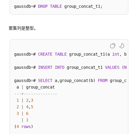
gaussdb
=
# 
DROP
TABLE
数
据
损
聚集列是整型。
坏
检
测
修
gaussdb
=
# 
CREATE
TABLE
 group_concat_t1(a 
int
, b 
in
复
函
gaussdb
=
# 
INSERT
INTO
 group_concat_t1 
VALUES
 (
NULL
数
gaussdb
=
# 
SELECT
 a,group_concat(b) 
FROM
 group_conc
XML
 a 
|
类
---+--------------
型
1
|
2
,
3
函
2
|
4
,
5
数
3
|
6
|
1
XMLTYPE
(
4
rows
)

类