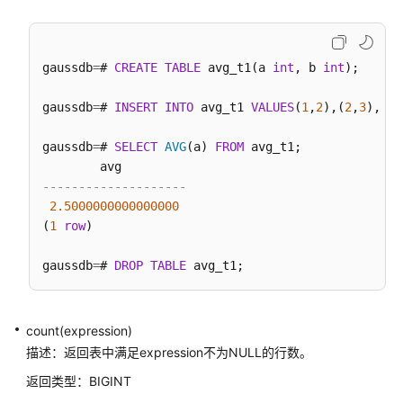
南
（集
中
gaussdb
=
# 
CREATE
TABLE
 avg_t1(a 
int
, b 
int
);

式
_V2.0-
gaussdb
=
# 
INSERT
INTO
 avg_t1 
VALUES
(
1
,
2
),(
2
,
3
),(
3
,
3.x）
gaussdb
=
# 
SELECT
AVG
(a) 
FROM
 avg_t1;

数
据
--------------------
库
2.5000000000000000
系
(
1
row
)

统
概
gaussdb
=
# 
DROP
TABLE
述
数
count(expression)
据
描述：返回表中满足expression不为NULL的行数。
库
安
返回类型：BIGINT
全