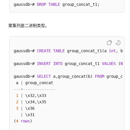
gaussdb
=
# 
DROP
TABLE
事
务
控
聚集列是二进制类型。
制
DDL
语
gaussdb
=
# 
CREATE
TABLE
 group_concat_t1(a 
int
, b by
法
一
gaussdb
=
# 
INSERT
INTO
 group_concat_t1 
VALUES
 (
NULL
览
表
gaussdb
=
# 
SELECT
 a,group_concat(b) 
FROM
 group_conc
 a 
|
DML
---+--------------
语
1
|
 \x32,\x33

法
2
|
 \x34,\x35

一
3
|
 \x36

览
|
 \x31

表
(
4
rows
)
