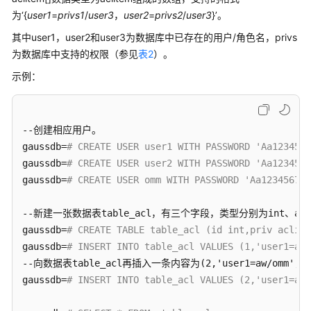
公
为‘{
user1
=
privs1
/
user3
，
user2
=
privs2
/
user3
}’。
告
其中user1，user2和user3为数据库中已存在的用户/角色名，privs
产
为数据库中支持的权限（参见
表2
）。
品
示例：
介
绍
--创建相应用户。

计
费
gaussdb=
# CREATE USER user1 WITH PASSWORD 'Aa1234567
说
gaussdb=
# CREATE USER user2 WITH PASSWORD 'Aa1234567
明
gaussdb=
# CREATE USER omm WITH PASSWORD 'Aa123456789
快
--新建一张数据表table_acl，有三个字段，类型分别为int、aclite
速
gaussdb=
# CREATE TABLE table_acl (id int,priv ac
入
gaussdb=
# INSERT INTO table_acl VALUES (1,'user1=arw
门
--向数据表table_acl再插入一条内容为(2,'user1=aw/omm','{o
gaussdb=
# INSERT INTO table_acl VALUES (2,'user1=aw/
用
户