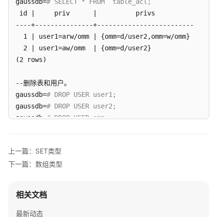
gaussdb=
# SELECT * FROM  table_acl;
指
 id |     priv      |          privs

南
----+---------------+-------------------------

  1 | user1=arw/omm | {omm=d/user2,omm=w/omm}

开
发
  2 | user1=aw/omm  | {omm=d/user2}

指
(2 rows)

南
--删除表和用户。

开
gaussdb=
# DROP USER user1;
发
gaussdb=
# DROP USER user2;
指
gaussdb=
# DROP USER omm;
南
gaussdb=
# DROP TABLE table_acl;
（分
布
上一篇：SET类型
式
下一篇：数组类型
_V2.0-
10.x）
相关文档
开
发
最新动态