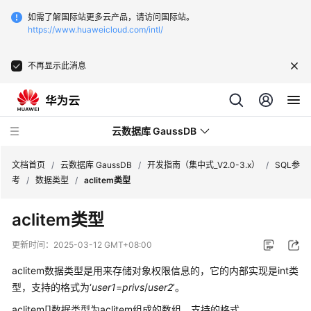
如需了解国际站更多云产品，请访问国际站。
https://www.huaweicloud.com/intl/
不再显示此消息
云数据库 GaussDB
文档首页
/
云数据库 GaussDB
/
开发指南（集中式_V2.0-3.x）
/
SQL参
考
/
数据类型
/
aclitem类型
最
aclitem类型
新
动
更新时间：
2025-03-12 GMT+08:00
态
aclitem数据类型是用来存储对象权限信息的，它的内部实现是int类
服
型，支持的格式为‘
user1
=
privs
/
user2
’。
务
aclitem[]数据类型为aclitem组成的数组，支持的格式