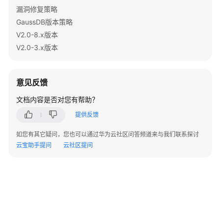
指
漏洞修复策略
南
GaussDB版本策略
（集
V2.0-8.x版本
中
式
V2.0-3.x版本
_V2.0-
10.x）
意见反馈
开
文档内容是否对您有帮助？
发
指
提供反馈
南
（分
如您有其它疑问，您也可以通过华为云社区问答频道来与我们联系探讨
布
云宝助手提问
云社区提问
式
_V2.0-
8.x）
开
发