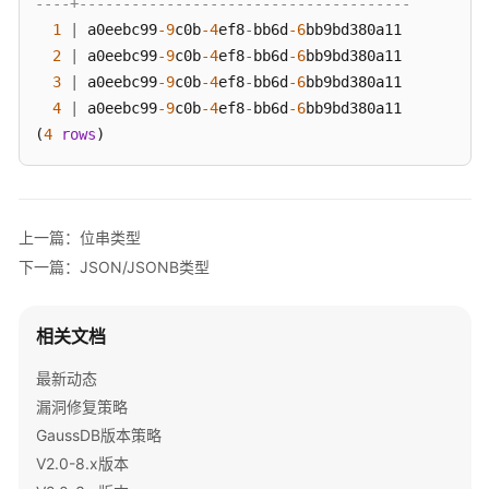
----+--------------------------------------
指
1
|
 a0eebc99
-9
c0b
-4
ef8
-
bb6d
-6
bb9bd380a11

南
2
（集
|
 a0eebc99
-9
c0b
-4
ef8
-
bb6d
-6
bb9bd380a11

中
3
|
 a0eebc99
-9
c0b
-4
ef8
-
bb6d
-6
bb9bd380a11

式
4
|
 a0eebc99
-9
c0b
-4
ef8
-
bb6d
-6
bb9bd380a11

_V2.0-
(
4
rows
)
8.x）
开
发
上一篇：位串类型
指
下一篇：JSON/JSONB类型
南
（分
布
相关文档
式
_V2.0-
最新动态
3.x）
漏洞修复策略
GaussDB版本策略
开
V2.0-8.x版本
发