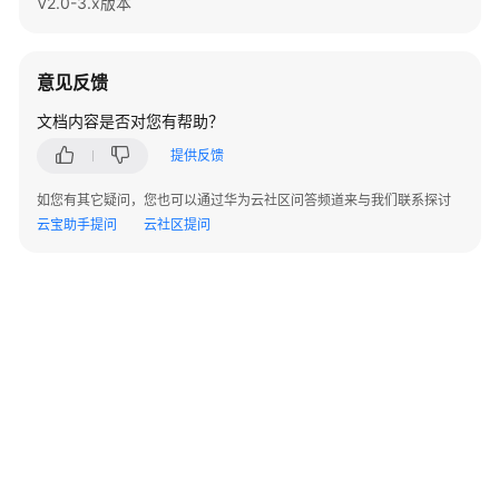
V2.0-3.x版本
指
南
（集
中
意见反馈
式
文档内容是否对您有帮助？
_V2.0-
3.x）
提供反馈
如您有其它疑问，您也可以通过华为云社区问答频道来与我们联系探讨
数
云宝助手提问
云社区提问
据
库
系
统
概
述
数
据
库
安
全