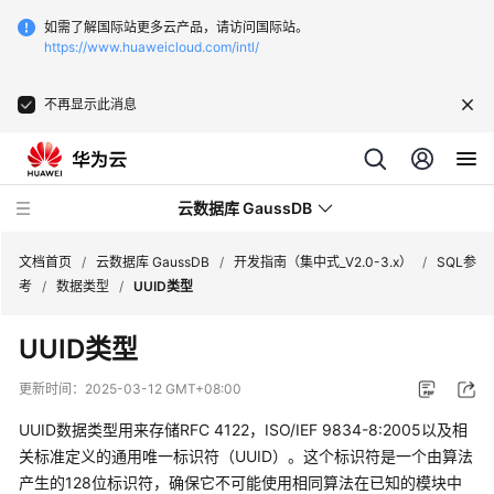
如需了解国际站更多云产品，请访问国际站。
https://www.huaweicloud.com/intl/
不再显示此消息
云数据库 GaussDB
文档首页
/
云数据库 GaussDB
/
开发指南（集中式_V2.0-3.x）
/
SQL参
考
/
数据类型
/
UUID类型
最
UUID类型
新
动
更新时间：
2025-03-12 GMT+08:00
态
UUID数据类型用来存储RFC 4122，ISO/IEF 9834-8:2005以及相
服
关标准定义的通用唯一标识符（UUID）。这个标识符是一个由算法
务
产生的128位标识符，确保它不可能使用相同算法在已知的模块中