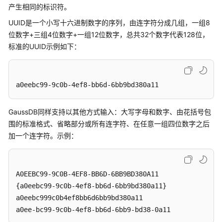
公
产生相同的标识符。
告
UUID是一个小写十六进制数字的序列，由连字符分成几组，一组8
位数字+三组4位数字+一组12位数字，总共32个数字代表128位，
产
标准的UUID示例如下：
品
介
绍
a0eebc99-9c0b-4ef8-bb6d-6bb9bd380a11
计
费
GaussDB
同样支持以其他方式输入：大写字母和数字、由花括号包
说
围的标准格式、省略部分或所有连字符、在任意一组四位数字之后
明
加一个连字符。示例：
快
速
入
A0EEBC99-9C0B-4EF8-BB6D-6BB9BD380A11

门
{a0eebc99-9c0b-4ef8-bb6d-6bb9bd380a11}

a0eebc999c0b4ef8bb6d6bb9bd380a11

用
a0ee-bc99-9c0b-4ef8-bb6d-6bb9-bd38-0a11
户